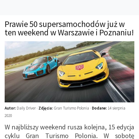
Technika
Prawo
Prawie 50 supersamochodów już w
Technika jazdy
ten weekend w Warszawie i Poznaniu!
Oświetlenie
Kalkulatory
Przelicznik mocy
Auto z niemiec
Galerie
Autor:
Daily Driver ·
Zdjęcia:
Gran Turismo Polonia ·
Dodane:
14 sierpnia
2020
W najbliższy weekend rusza kolejna, 15 edycja
cyklu Gran Turismo Polonia. W sobotę