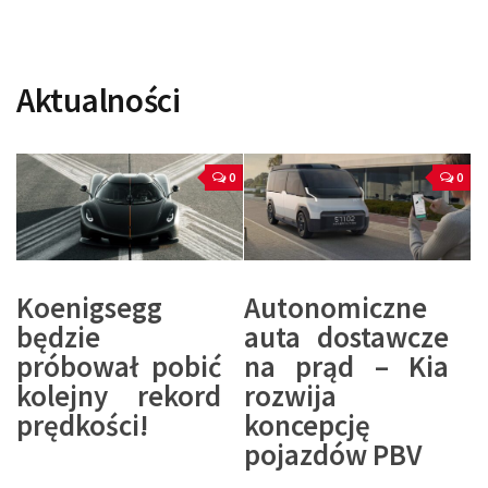
Aktualności
0
0
Koenigsegg
Autonomiczne
będzie
auta dostawcze
próbował pobić
na prąd – Kia
kolejny rekord
rozwija
prędkości!
koncepcję
pojazdów PBV