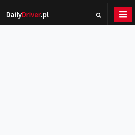
Daily
Driver
.pl
Nowości
Premiery
Rynek
Drogi
Zmiany w prawie
Wydarzenia
MOTORsport
Testy
Porady
Zakup i eksploatacja