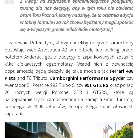
Z uwagi na zagrożenie epidemiologiczne podjęliśmy
trudną dla nas decyzję, aby w tym roku nie otwierać
bram Toru Poznań. Mamy nadzieję, że to ostatnia edycja
w takiej formule i za rok znowu będziemy mogli spotkać
się w większym gronie miłośników motoryzacji
– zapewnia Peter. Tym, którzy chcieliby obejrzeć samochody
pozostaje więc Autostrada A2 w niedzielę lub parking przed
hotelem Andersia, gdzie tradycyjnie zaparkowanych zostanie
kilka ciekawszych egzemplarzy. Wśród nich z pewnością
popularnością będą cieszyły się takie modele jak
Ferrari 488
Pista
and F8 Tributo,
Lamborghini Performante Spyder
czy
Aventador S, Porsche 992 Turbo S czy
991 GT2 RS
oraz ponad
20 różnych wersji Porsche GT3 i GT3RS, które są
najpopularniejszymi samochodami La Famiglia Gran Turismo,
liczącego ok 4500 członków, europejskiego klubu właścicieli
superaut.