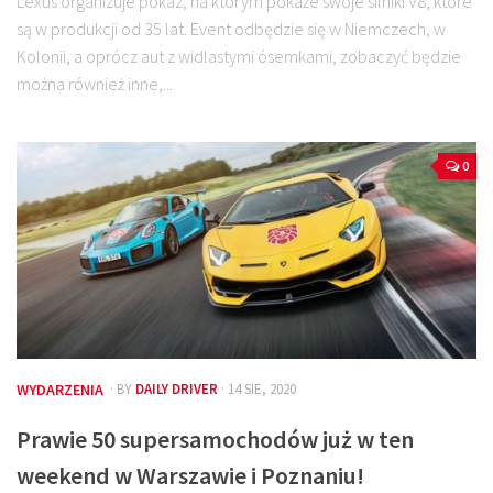
Lexus organizuje pokaz, na którym pokaże swoje silniki V8, które
są w produkcji od 35 lat. Event odbędzie się w Niemczech, w
Kolonii, a oprócz aut z widlastymi ósemkami, zobaczyć będzie
można również inne,...
0
WYDARZENIA
· BY
DAILY DRIVER
· 14 SIE, 2020
Prawie 50 supersamochodów już w ten
weekend w Warszawie i Poznaniu!