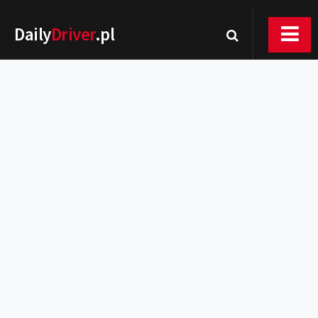
Daily
Driver
.pl
Nowości
Premiery
Rynek
Drogi
Zmiany w prawie
Wydarzenia
MOTORsport
Testy
Porady
Zakup i eksploatacja