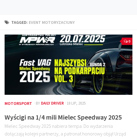
Technika
Prawo
TAGGED:
EVENT MOTORYZACYJNY
Technika jazdy
Oświetlenie
0
Kalkulatory
Przelicznik mocy
Auto z niemiec
Galerie
MOTORSPORT
· BY
DAILY DRIVER
· 18 LIP, 2025
Wyścigi na 1/4 mili Mielec Speedway 2025
Mielec Speedway 2025 nabiera tempa. Do wydarzenia
dołączają kolejni partnerzy, a patronat honorowy objął Urząd