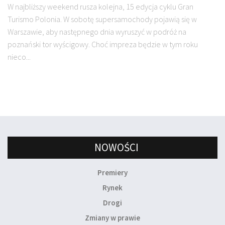
W najbliższy weekend rusza kolejna, 15 edycja cyklu Gran
Turismo Polonia. W sobotę supersamochody pojawią się w
Warszawie, aby następnego dnia wyruszyć w podróż na
poznański tor wyścigowy. Choć impreza będzie w tym roku
nieco...
NOWOŚCI
Premiery
Rynek
Drogi
Zmiany w prawie