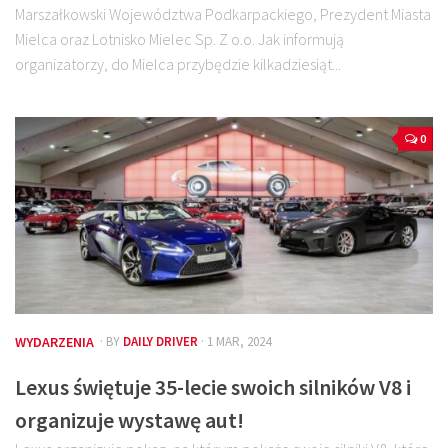
Marszałkowski Województwa Podkarpackiego, Prezydent Miasta
Mielca oraz Lotnisko Mielec Sp. Z o.o. Jak informują
organizatorzy, do Mielca przybędzie kilkadziesiąt...
0
WYDARZENIA
· BY
DAILY DRIVER
· 1 MAR, 2024
Lexus świętuje 35-lecie swoich silników V8 i
organizuje wystawę aut!