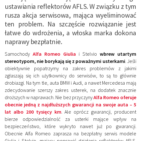
ustawiania reflektorów AFLS. W związku z tym
rusza akcja serwisowa, mająca wyeliminować
ten problem. Na szczęście rozwiązanie jest
łatwe do wdrożenia, a włoska marka dokona
naprawy bezpłatnie.
Samochody
Alfa Romeo Giulia
i Stelvio
wbrew utartym
stereotypom, nie borykają się z poważnymi usterkami
. Jeśli
obiektywnie popatrzymy na zakres problemów z jakimi
zgłaszają się ich użytkownicy do serwisów, to są to głównie
drobiazgi. Na tym tle, auta BMW i Audi, a nawet Mercedesa mają
zdecydowanie szerszy zakres usterek, na dodatek znacznie
droższych w naprawach. Nie bez przyczyny
Alfa Romeo oferuje
obecnie jedną z najdłuższych gwarancji na swoje auta – 5
lat albo 200 tysięcy km
. Ale oprócz gwarancji, producent
bierze odpowiedzialność za usterki mające wpływ na
bezpieczeństwo, które wykryto nawet już po gwarancji.
Obecnie Alfa Romeo zaprasza na bezpłatny serwis modele
Giulia i Stelvio, mający poprawić działania reflektorów AFLS.