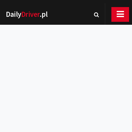
Daily
Driver
.pl
Nowości
Premiery
Rynek
Drogi
Zmiany w prawie
Wydarzenia
MOTORsport
Testy
Porady
Zakup i eksploatacja