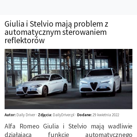
Technika
Prawo
Giulia i Stelvio mają problem z
Technika jazdy
automatycznym sterowaniem
Oświetlenie
reflektorów
Kalkulatory
Przelicznik mocy
Auto z niemiec
Galerie
Autor:
Daily Driver ·
Zdjęcia:
DailyDriver.pl ·
Dodane:
29 kwietnia 2022
Alfa Romeo Giulia i Stelvio mają wadliwie
działająca funkcję automatycznego