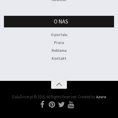
O NAS
O portalu
Praca
Reklama
Kontakt
DailyDriver.pl © 2016. All Rights Reserved. Created by
Azure