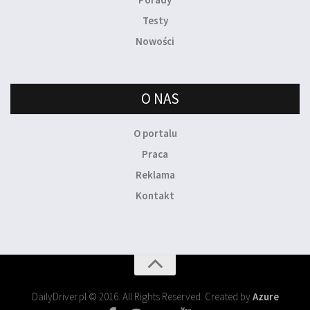
Testy
Nowości
O NAS
O portalu
Praca
Reklama
Kontakt
DailyDriver.pl © 2016. All Rights Reserved. Created by
Azure