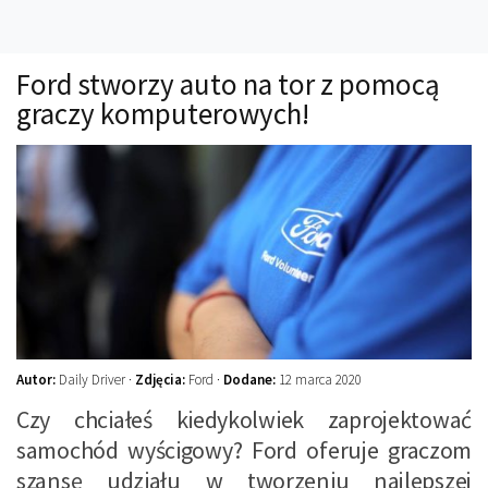
Technika
Prawo
Ford stworzy auto na tor z pomocą
Technika jazdy
graczy komputerowych!
Oświetlenie
Kalkulatory
Przelicznik mocy
Auto z niemiec
Galerie
Autor:
Daily Driver ·
Zdjęcia:
Ford ·
Dodane:
12 marca 2020
Czy chciałeś kiedykolwiek zaprojektować
samochód wyścigowy? Ford oferuje graczom
szansę udziału w tworzeniu najlepszej