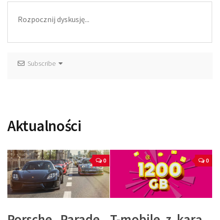
Subscribe
Aktualności
0
0
Porsche Parade
T-mobile z karą