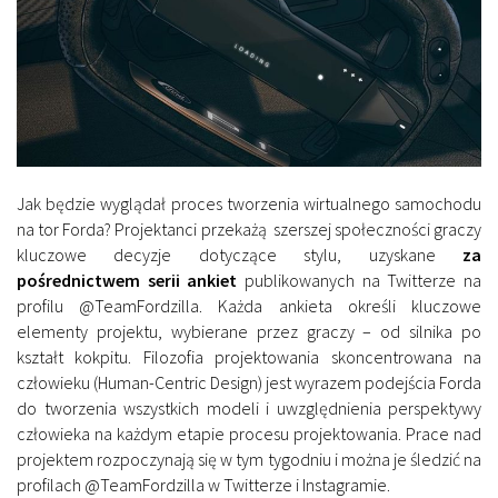
Jak będzie wyglądał proces tworzenia wirtualnego samochodu
na tor Forda? Projektanci przekażą szerszej społeczności graczy
kluczowe decyzje dotyczące stylu, uzyskane
za
pośrednictwem serii ankiet
publikowanych na Twitterze na
profilu @TeamFordzilla. Każda ankieta określi kluczowe
elementy projektu, wybierane przez graczy – od silnika po
kształt kokpitu. Filozofia projektowania skoncentrowana na
człowieku (Human-Centric Design) jest wyrazem podejścia Forda
do tworzenia wszystkich modeli i uwzględnienia perspektywy
człowieka na każdym etapie procesu projektowania. Prace nad
projektem rozpoczynają się w tym tygodniu i można je śledzić na
profilach @TeamFordzilla w Twitterze i Instagramie.