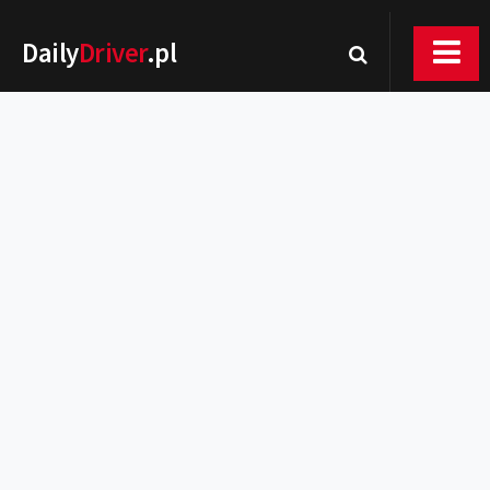
Daily
Driver
.pl
Nowości
Premiery
Rynek
Drogi
Zmiany w prawie
Wydarzenia
MOTORsport
Testy
Porady
Zakup i eksploatacja