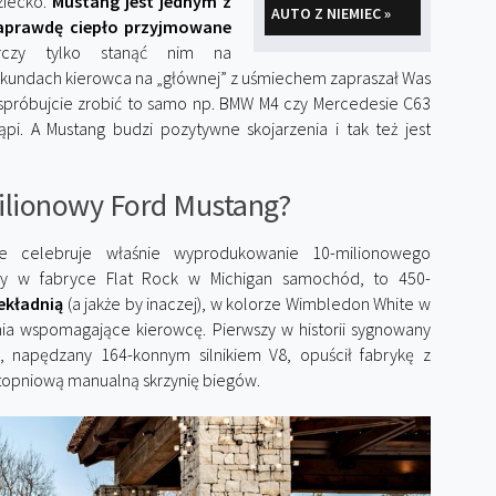
ziecko.
Mustang jest jednym z
AUTO Z NIEMIEC »
 naprawdę ciepło przyjmowane
rczy tylko stanąć nim na
ekundach kierowca na „głównej” z uśmiechem zapraszał Was
 spróbujcie zrobić to samo np. BMW M4 czy Mercedesie C63
pi. A Mustang budzi pozytywne skojarzenia i tak też jest
ilionowy Ford Mustang?
 celebruje właśnie wyprodukowanie 10-milionowego
ny w fabryce Flat Rock w Michigan samochód, to 450-
ekładnią
(a jakże by inaczej), w kolorze Wimbledon White w
ia wspomagające kierowcę. Pierwszy w historii sygnowany
 napędzany 164-konnym silnikiem V8, opuścił fabrykę z
topniową manualną skrzynię biegów.