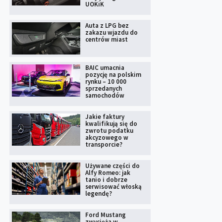
UOKiK
Auta z LPG bez
zakazu wjazdu do
centrów miast
BAIC umacnia
pozycję na polskim
rynku – 10 000
sprzedanych
samochodów
Jakie faktury
kwalifikują się do
zwrotu podatku
akcyzowego w
transporcie?
Używane części do
Alfy Romeo: jak
tanio i dobrze
serwisować włoską
legendę?
Ford Mustang
zwycięża w