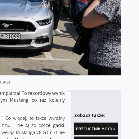
a 2018
emplarza! To rekordowy wynik
ym Mustang po raz kolejny
Zobacz także:
i. Co więcej, to także wyraźny
izmu. I nie są to czcze gadki.
PRZELICZNIK MOCY »
 wersja Mustanga V8 GT nikt nie