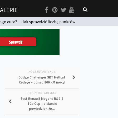
ALERIE
ego auta?
Jak sprawdzić liczbę punktów
KOLEJNY ARTYKUŁ
Dodge Challenger SRT Hellcat
Redeye – ponad 800 KM mocy!
POPRZEDNI ARTYKUŁ
Test Renault Megane RS 1.8
TCe Cup – a Marcin
powiedział, że…