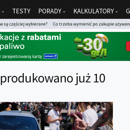
TESTY
PORADY
KALKULATORY
G
 są częściej wybierane?
Co trzeba wymienić po zakupie używan
yprodukowano już 10
!