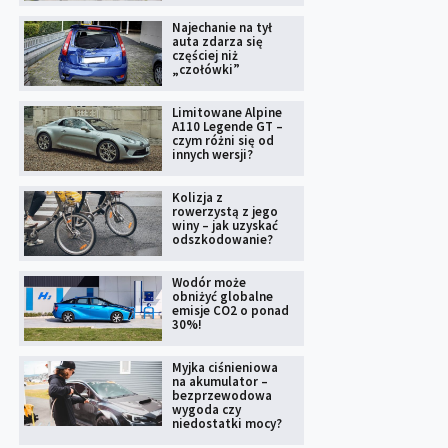
Najechanie na tył
auta zdarza się
częściej niż
„czołówki”
Limitowane Alpine
A110 Legende GT –
czym różni się od
innych wersji?
Kolizja z
rowerzystą z jego
winy – jak uzyskać
odszkodowanie?
Wodór może
obniżyć globalne
emisje CO2 o ponad
30%!
Myjka ciśnieniowa
na akumulator –
bezprzewodowa
wygoda czy
niedostatki mocy?