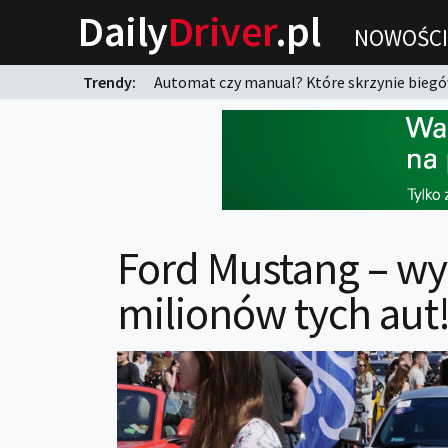
Daily
Driver
.pl
NOWOŚCI
Trendy:
Automat czy manual? Które skrzynie biegów
karnych?
Ford Mustang – w
milionów tych aut