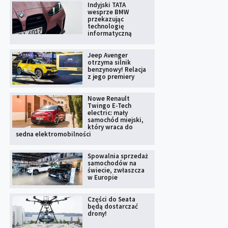
Indyjski TATA
wesprze BMW
przekazując
technologię
informatyczną
Jeep Avenger
otrzyma silnik
benzynowy! Relacja
z jego premiery
Nowe Renault
Twingo E-Tech
electric: mały
samochód miejski,
który wraca do
sedna elektromobilności
Spowalnia sprzedaż
samochodów na
świecie, zwłaszcza
w Europie
Części do Seata
będą dostarczać
drony!