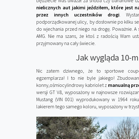
będziecie Was uważał za snoba czy bananowe d
nielicznych aut jakimi jeździłem, które jest
przez innych uczestników drogi
. Wysta
podporządkowanej ulicy, by dosłownie po kilku s
do wjechania przed niego na drogę. Poważnie. A
AMG. Nie ma szans, że ktoś z radością Wam ustą
przyjmowany na cały świecie.
Jak wygląda 10-m
Nic zatem dziwnego, że to sportowe coupe
egzemplarza! I to nie byle jakiego! Zbudowa
konny,ośmiocylindrowy kabriolet z
manualną prz
wersji GT V8, wyposażony w najnowsze rozwiązan
Mustang (VIN 001) wyprodukowany w 1964 roku,
lakierem tego samego koloru, wyposażony w trzys