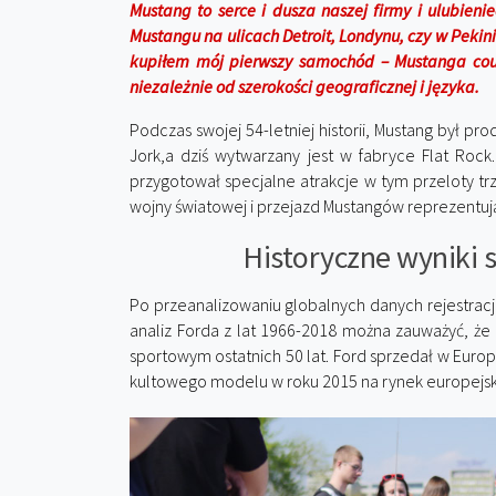
Mustang to serce i dusza naszej firmy i ulubieni
Mustangu na ulicach Detroit, Londynu, czy w Pekini
kupiłem mój pierwszy samochód – Mustanga cou
niezależnie od szerokości geograficznej i języka.
Podczas swojej 54-letniej historii, Mustang był p
Jork,a dziś wytwarzany jest w fabryce Flat Rock
przygotował specjalne atrakcje w tym przeloty t
wojny światowej i przejazd Mustangów reprezentują
Historyczne wyniki 
Po przeanalizowaniu globalnych danych rejestrac
analiz Forda z lat 1966-2018 można zauważyć, że
sportowym ostatnich 50 lat. Ford sprzedał w Euro
kultowego modelu w roku 2015 na rynek europejsk