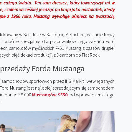
ec całego świata. Ten sam dreszcz, który towarzyszył mi w
e, czułem wcześniej jeżdżąc po kraju jako nastolatek, kiedy
pe z 1966 roku. Mustang wywołuje uśmiech na twarzach,
rodukowany w San Jose w Kalifornii, Metuchen, w stanie Nowy
. I właśnie specjalnie dla pracowników tego zakładu Ford
rzech samolotów myśliwskich P-51 Mustang z czasów drugiej
cych pięć dekad produkcji, z Dearborn do Flat Rock.
sprzedaży Forda Mustanga
ji samochodów sportowych przez IHS Markit i wewnętrznych
 Ford Mustang jest najlepiej sprzedającym się samochodem
pie ponad 38 000
Mustangów S550
, od wprowadzenia tego
i.