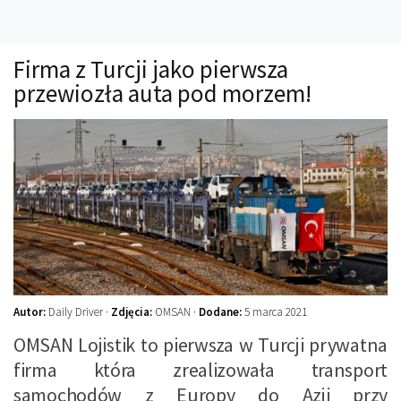
Technika
Prawo
Firma z Turcji jako pierwsza
Technika jazdy
przewiozła auta pod morzem!
Oświetlenie
Kalkulatory
Przelicznik mocy
Auto z niemiec
Galerie
Autor:
Daily Driver ·
Zdjęcia:
OMSAN ·
Dodane:
5 marca 2021
OMSAN Lojistik to pierwsza w Turcji prywatna
firma która zrealizowała transport
samochodów z Europy do Azji przy