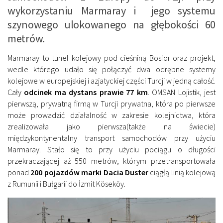
wykorzystaniu Marmaray i jego systemu
szynowego ulokowanego na głębokości 60
metrów.
Marmaray to tunel kolejowy pod cieśniną Bosfor oraz projekt,
wedle którego udało się połączyć dwa odrębne systemy
kolejowe w europejskiej i azjatyckiej części Turcji w jedną całość.
Cały
odcinek ma dystans prawie 77 km
. OMSAN Lojistik, jest
pierwszą, prywatną firmą w Turcji prywatna, która po pierwsze
może prowadzić działalność w zakresie kolejnictwa, która
zrealizowała jako pierwsza(także na świecie)
międzykontynentalny transport samochodów przy użyciu
Marmaray. Stało się to przy użyciu pociągu o długości
przekraczającej aż 550 metrów, którym przetransportowała
ponad
200 pojazdów marki Dacia Duster
ciągłą linią kolejową
z Rumunii i Bułgarii do İzmit Köseköy.