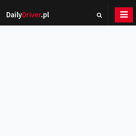
Daily
Driver
.pl
Nowości
Premiery
Rynek
Drogi
Zmiany w prawie
Wydarzenia
MOTORsport
Testy
Porady
Zakup i eksploatacja