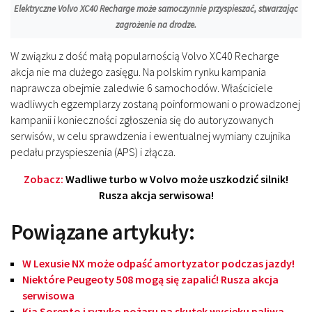
Elektryczne Volvo XC40 Recharge może samoczynnie przyspieszać, stwarzając
zagrożenie na drodze.
W związku z dość małą popularnością Volvo XC40 Recharge
akcja nie ma dużego zasięgu. Na polskim rynku kampania
naprawcza obejmie zaledwie 6 samochodów. Właściciele
wadliwych egzemplarzy zostaną poinformowani o prowadzonej
kampanii i konieczności zgłoszenia się do autoryzowanych
serwisów, w celu sprawdzenia i ewentualnej wymiany czujnika
pedału przyspieszenia (APS) i złącza.
Zobacz:
Wadliwe turbo w Volvo może uszkodzić silnik!
Rusza akcja serwisowa!
Powiązane artykuły:
W Lexusie NX może odpaść amortyzator podczas jazdy!
Niektóre Peugeoty 508 mogą się zapalić! Rusza akcja
serwisowa
Kia Sorento i ryzyko pożaru na skutek wycieku paliwa