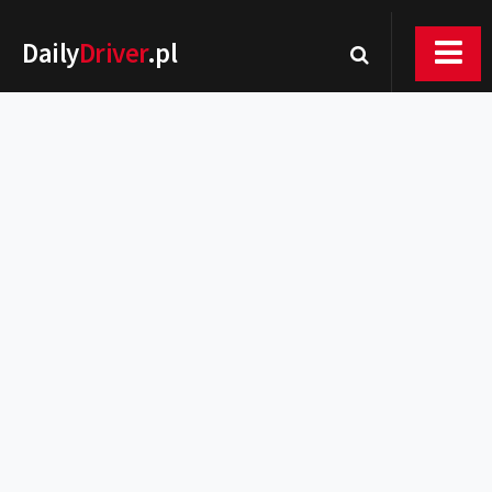
Daily
Driver
.pl
Nowości
Premiery
Rynek
Drogi
Zmiany w prawie
Wydarzenia
MOTORsport
Testy
Porady
Zakup i eksploatacja