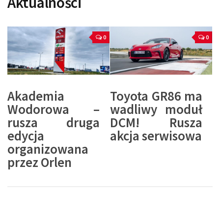
Aktualności
0
0
Akademia
Toyota GR86 ma
Wodorowa –
wadliwy moduł
rusza druga
DCM! Rusza
edycja
akcja serwisowa
organizowana
przez Orlen