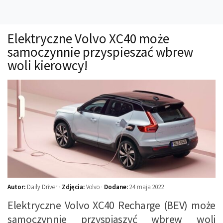
Technika
Prawo
Elektryczne Volvo XC40 może
Technika jazdy
samoczynnie przyspieszać wbrew
Oświetlenie
woli kierowcy!
Kalkulatory
Przelicznik mocy
Auto z niemiec
Galerie
Autor:
Daily Driver ·
Zdjęcia:
Volvo ·
Dodane:
24 maja 2022
Elektryczne Volvo XC40 Recharge (BEV) może
samoczynnie przyspiaszyć wbrew woli