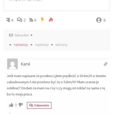
6
4
2
0
Subscribe
najnowszy
najstarszy
oceniany
Kamil
Jeśli mam napisane że przekroczyłem prędkość o 50 km/H w terenie
zabudowanym A nie powinno być że o 51km/H? Mam szanse je
odebrać? Dodam że mam na c+ę i czy mogą mi oddać na same c+ę
bo to moja praca
0
Odpowiedz