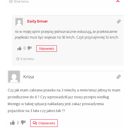
8 lat temu
Daily Driver
no w mojej opinii przepisy jednoznacznie wskazują, że przekroczenie
prędkości musi być większe niż 50 km/h. Czyli przynajmniej 51 km/h.
0
Odpowiedz
8 lat temu
Krissa
Czy jak mam zabrane prawko na 3 miechy a mnie teraz jebną to mam
przedluzone do 6 ? Czy wprowadzili juz nowy przepis wedlug
ktorego w takiej sytuacji nakladany jest zakaz prowadzenia
pojazdow na 3 lata czy jakos tak ??
0
Odpowiedz