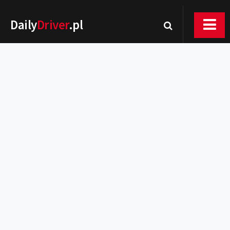
Daily
Driver
.pl
Nowości
Premiery
Rynek
Drogi
Zmiany w prawie
Wydarzenia
MOTORsport
Testy
Porady
Zakup i eksploatacja