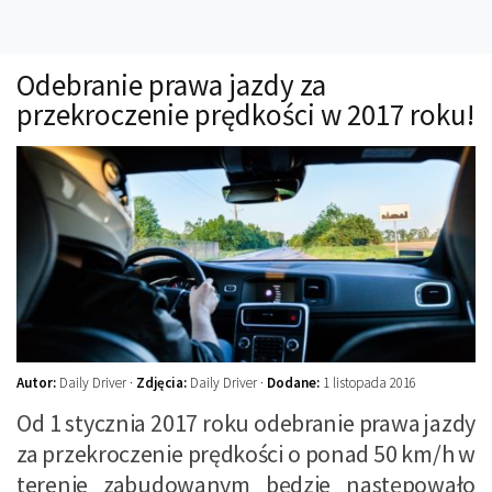
Technika
Prawo
Odebranie prawa jazdy za
Technika jazdy
przekroczenie prędkości w 2017 roku!
Oświetlenie
Kalkulatory
Przelicznik mocy
Auto z niemiec
Galerie
Autor:
Daily Driver ·
Zdjęcia:
Daily Driver ·
Dodane:
1 listopada 2016
Od 1 stycznia 2017 roku odebranie prawa jazdy
za przekroczenie prędkości o ponad 50 km/h w
terenie zabudowanym będzie następowało