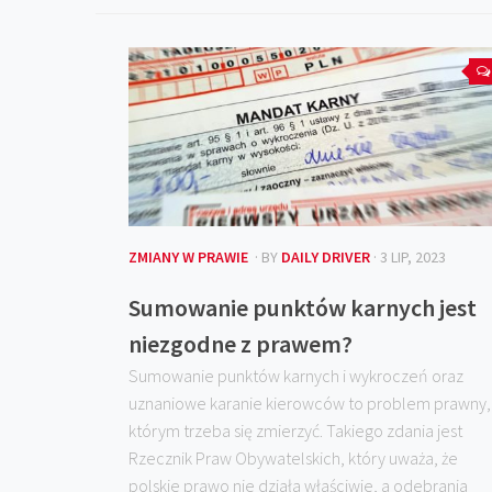
ZMIANY W PRAWIE
· BY
DAILY DRIVER
· 3 LIP, 2023
Sumowanie punktów karnych jest
niezgodne z prawem?
Sumowanie punktów karnych i wykroczeń oraz
uznaniowe karanie kierowców to problem prawny,
którym trzeba się zmierzyć. Takiego zdania jest
Rzecznik Praw Obywatelskich, który uważa, że
polskie prawo nie działa właściwie, a odebrania