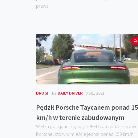
prawa...
DROGI
· BY
DAILY DRIVER
· 9 SIE, 2021
Pędził Porsche Taycanem ponad 1
km/h w terenie zabudowanym
W Ełku policjanci z grupy SPEED zatrzymali kierowc
Porsche, który w mieście jechał ponad 150 km/h.