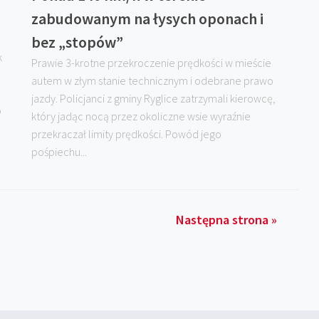
!
zabudowanym na łysych oponach i
bez „stopów”
k
Prawie 3-krotne przekroczenie prędkości w mieście
autem w złym stanie technicznym i odebrane prawo
jazdy. Policjanci z gminy Ryglice zatrzymali kierowcę,
o
który jadąc nocą przez okoliczne wsie wyraźnie
przekraczał limity prędkości. Powód jego
pośpiechu...
Następna strona »