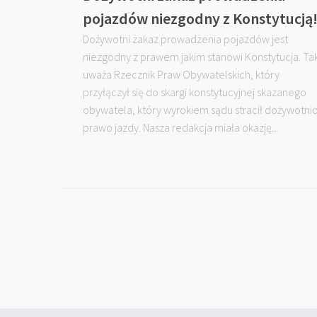
pojazdów niezgodny z Konstytucją
Dożywotni zakaz prowadzenia pojazdów jest
niezgodny z prawem jakim stanowi Konstytucja. Ta
uważa Rzecznik Praw Obywatelskich, który
przyłączył się do skargi konstytucyjnej skazanego
obywatela, który wyrokiem sądu stracił dożywotni
prawo jazdy. Nasza redakcja miała okazję...