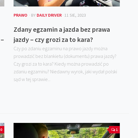
PRAWO
· BY
DAILY DRIVER
· 11 SIE, 2023
Zdany egzamin a jazda bez prawa
 –
jazdy – czy grozi za to kara?
Czy po zdaniu egzaminu na prawo jazdy można
prowadzić bez blankietu (dokumentu) prawa jazdy?
Czy grozi za to kara? Kiedy można prowadzić po
zdaniu egzaminu? Niedawny wyrok, jaki wydał polski
sąd w tej sprawie...
0
1