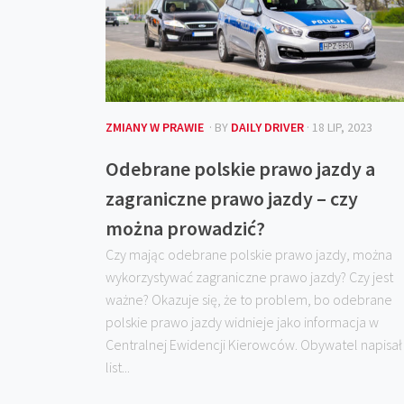
ZMIANY W PRAWIE
· BY
DAILY DRIVER
· 18 LIP, 2023
Odebrane polskie prawo jazdy a
zagraniczne prawo jazdy – czy
można prowadzić?
Czy mając odebrane polskie prawo jazdy, można
wykorzystywać zagraniczne prawo jazdy? Czy jest
ważne? Okazuje się, że to problem, bo odebrane
polskie prawo jazdy widnieje jako informacja w
Centralnej Ewidencji Kierowców. Obywatel napisał
list...