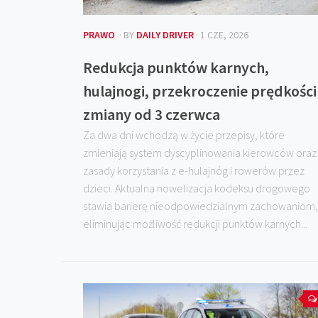
PRAWO
· BY
DAILY DRIVER
· 1 CZE, 2026
Redukcja punktów karnych,
hulajnogi, przekroczenie prędkości
zmiany od 3 czerwca
Za dwa dni wchodzą w życie przepisy, które
zmieniają system dyscyplinowania kierowców oraz
zasady korzystania z e-hulajnóg i rowerów przez
dzieci. Aktualna nowelizacja kodeksu drogowego
stawia barierę nieodpowiedzialnym zachowaniom,
eliminując możliwość redukcji punktów karnych...