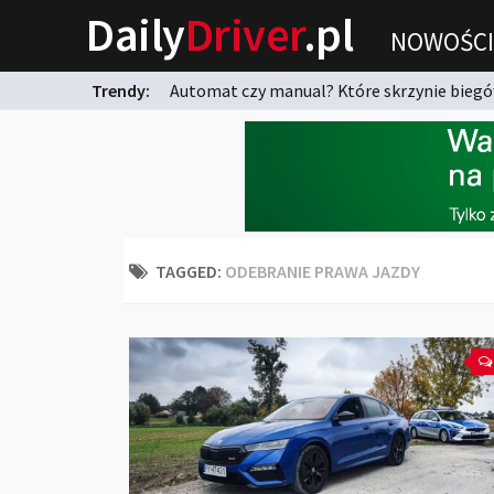
Daily
Driver
.pl
NOWOŚCI
Trendy:
Automat czy manual? Które skrzynie biegów
karnych?
TAGGED:
ODEBRANIE PRAWA JAZDY