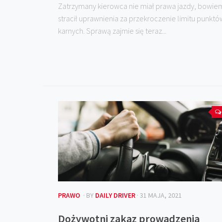
Zatrzymany kierowca nie miał prawa jazdy, bowie
stracił uprawnienia za przekroczenie limitu punktó
karnych. Sprawą zajmie się teraz...
PRAWO
· BY
DAILY DRIVER
· 31 MAJA, 2021
Dożywotni zakaz prowadzenia