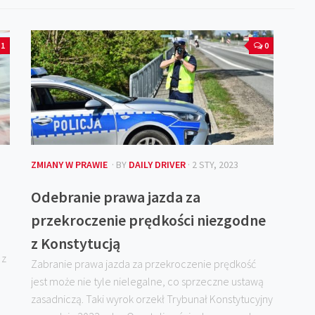
1
0
ZMIANY W PRAWIE
· BY
DAILY DRIVER
· 2 STY, 2023
Odebranie prawa jazda za
przekroczenie prędkości niezgodne
z Konstytucją
 z
Zabranie prawa jazda za przekroczenie prędkość
jest może nie tyle nielegalne, co sprzeczne ustawą
zasadniczą. Taki wyrok orzekł Trybunał Konstytucyjny