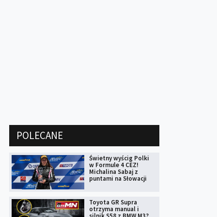
POLECANE
Świetny wyścig Polki
w Formule 4 CEZ!
Michalina Sabaj z
puntami na Słowacji
Toyota GR Supra
otrzyma manual i
silnik S58 z BMW M3?