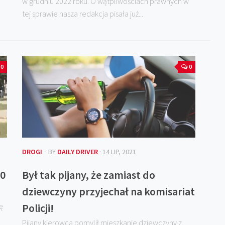
w grudniu 2022 roku. O wątpliwościach prawnych w
tej sprawie nasza redakcja pisała już...
0
0
DROGI
· BY
DAILY DRIVER
· 14 LIP, 2021
50
Był tak pijany, że zamiast do
dziewczyny przyjechał na komisariat
ę
Policji!
Pijany kierowca pomylił mieszkanie dziewczyny z