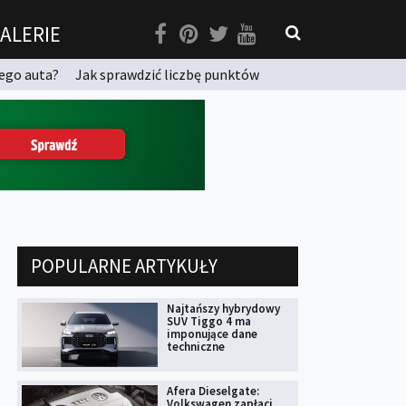
ALERIE
ego auta?
Jak sprawdzić liczbę punktów
POPULARNE ARTYKUŁY
Najtańszy hybrydowy
SUV Tiggo 4 ma
imponujące dane
techniczne
Afera Dieselgate:
Volkswagen zapłaci