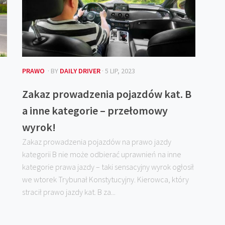
PRAWO
· BY
DAILY DRIVER
· 5 LIP, 2023
Zakaz prowadzenia pojazdów kat. B
a inne kategorie – przełomowy
wyrok!
Zakaz prowadzenia pojazdów na prawo jazdy
kategorii B nie może odbierać uprawnień na inne
kategorie prawa jazdy – taki sensacyjny wyrok ogłosił
we wtorek Trybunał Konstytucyjny. Kierowca, który
stracił prawo jazdy kat. B za...