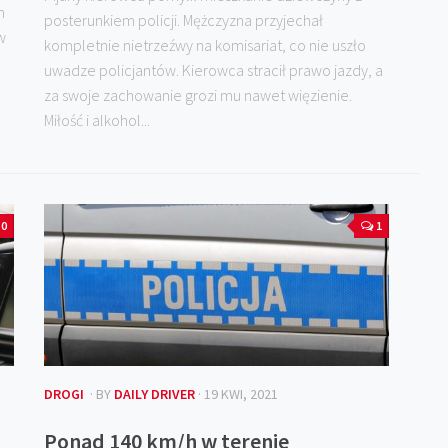
m
posterunkiem policji. Mężczyzna przyjechał
w
kompletnie nietrzeźwy na komisariat, co nie uszło
uwadze policjantów. Kierowca stracił prawo jazdy, a
za swoje zachowanie grozi mu nawet więzienie.
Miłość i alkohol...
0
1
DROGI
· BY
DAILY DRIVER
· 19 KWI, 2021
Ponad 140 km/h w terenie