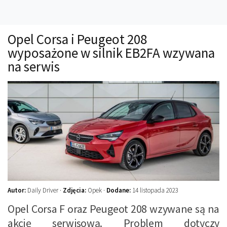
Technika
Prawo
Opel Corsa i Peugeot 208
Technika jazdy
wyposażone w silnik EB2FA wzywana
Oświetlenie
na serwis
Kalkulatory
Przelicznik mocy
Auto z niemiec
Galerie
Autor:
Daily Driver ·
Zdjęcia:
Opek ·
Dodane:
14 listopada 2023
Opel Corsa F oraz Peugeot 208 wzywane są na
akcję serwisową. Problem dotyczy