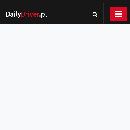
Daily
Driver
.pl
Nowości
Premiery
Rynek
Drogi
Zmiany w prawie
Wydarzenia
MOTORsport
Testy
Porady
Zakup i eksploatacja