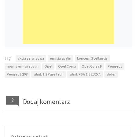
Tagi:
akcja serwisowa
emisja spalin
koncern Stellantis
normy emisji spalin
Opel
Opel Corsa
Opel Corsa F
Peugeot
Peugeot 208
silnik 1.2 PureTech
silnik PSA 1.2 EB2FA
slider
2
Dodaj komentarz