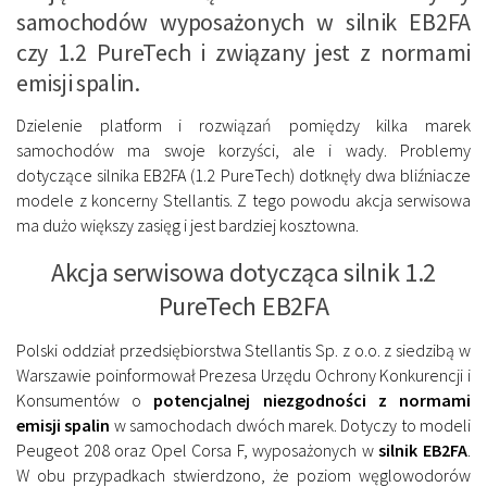
samochodów wyposażonych w silnik EB2FA
czy 1.2 PureTech i związany jest z normami
emisji spalin.
Dzielenie platform i rozwiązań pomiędzy kilka marek
samochodów ma swoje korzyści, ale i wady. Problemy
dotyczące silnika EB2FA (1.2 PureTech) dotknęły dwa bliźniacze
modele z koncerny Stellantis. Z tego powodu akcja serwisowa
ma dużo większy zasięg i jest bardziej kosztowna.
Akcja serwisowa dotycząca silnik 1.2
PureTech EB2FA
Polski oddział przedsiębiorstwa Stellantis Sp. z o.o. z siedzibą w
Warszawie poinformował Prezesa Urzędu Ochrony Konkurencji i
Konsumentów o
potencjalnej niezgodności z normami
emisji spalin
w samochodach dwóch marek. Dotyczy to modeli
Peugeot 208 oraz Opel Corsa F, wyposażonych w
silnik EB2FA
.
W obu przypadkach stwierdzono, że poziom węglowodorów