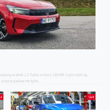
osażony w silnik 1.2 Turbo o mocy 100 KM. Czym różni się
zużycie paliwa nie tylko...
2
0