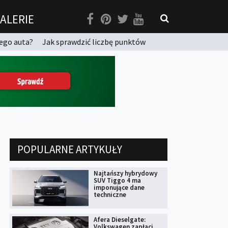
ALERIE
ego auta?
Jak sprawdzić liczbę punktów
POPULARNE ARTYKUŁY
Najtańszy hybrydowy
SUV Tiggo 4 ma
imponujące dane
techniczne
Afera Dieselgate:
Volkswagen zapłaci