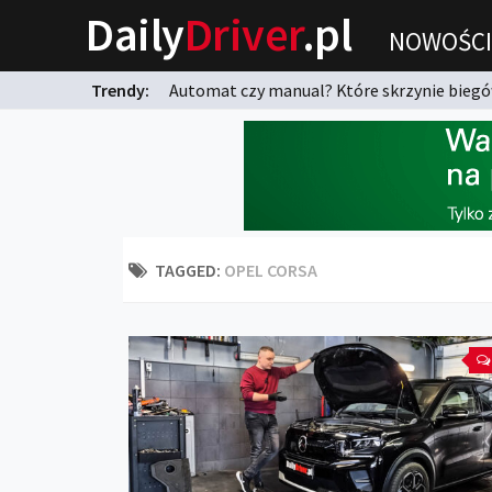
Daily
Driver
.pl
NOWOŚCI
Trendy:
Automat czy manual? Które skrzynie biegów
karnych?
TAGGED:
OPEL CORSA