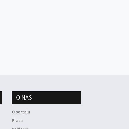
O NAS
O portalu
Praca