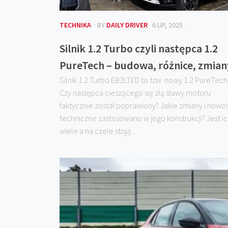
TECHNIKA
· BY
DAILY DRIVER
· 6 LIP, 2025
Silnik 1.2 Turbo czyli następca 1.2
PureTech – budowa, różnice, zmian
Silnik 1.2 Turbo EB2LTED to tzw. nowy 1.2 PureTech
Czy następca cieszącego się złą sławy motoru
faktycznie został poprawiony? Jakie zmiany i nowoś
techniczne zastosowano w jego konstrukcji? Jest i
wiele a na czele stoją...