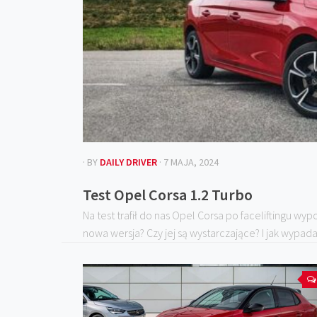
· BY
DAILY DRIVER
· 7 MAJA, 2024
Test Opel Corsa 1.2 Turbo
Na test trafił do nas Opel Corsa po faceliftingu wyp
nowa wersja? Czy jej są wystarczające? I jak wypada 