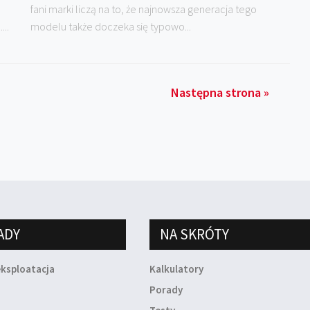
fani marki liczą na to, że najnowsza generacja tego
..
modelu także doczeka się typowo...
Następna strona »
ADY
NA SKRÓTY
eksploatacja
Kalkulatory
a
Porady