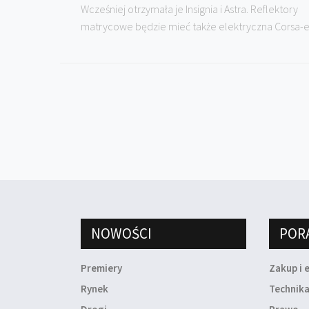
Wcześniej otrzymała je Insignia i Astra. Reflektory
matrycowe będzie mieć także elektryczna Corsa-e..
NOWOŚCI
POR
Premiery
Zakup i 
Rynek
Technik