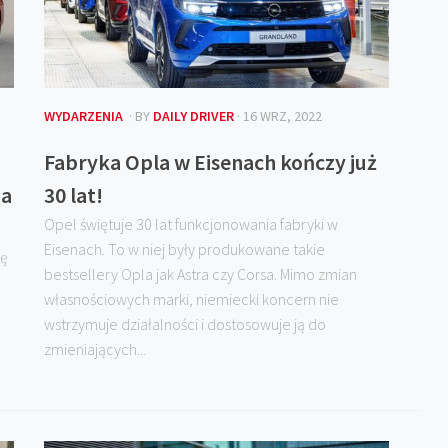
WYDARZENIA
· BY
DAILY DRIVER
· 16 WRZ, 2022
Fabryka Opla w Eisenach kończy już
na
30 lat!
Opel świętuje 30 lat funkcjonowania fabryki w
Eisenach. To w niej były produkowane takie
ję
bestsellery Opla jak Astra czy Corsa. Mimo zmian
własnościowych marki, niemiecki koncern nie
wstrzymuje działalności i dostosowuje ją do
zmieniających...