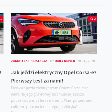
1
2
ZAKUP I EKSPLOATACJA
· BY
DAILY DRIVER
· 20 SIE, 2020
!
Jak jeździ elektryczny Opel Corsa-e?
Pierwszy test za nami!
Pierwsza jazda elektrycznym Oplem Corsa-e za
nami. Na jego gruntowny test musicie jeszcze
poczekać, ale już teraz możemy Wam powiedzieć
całkiem sporo na temat tego „elektryka”.