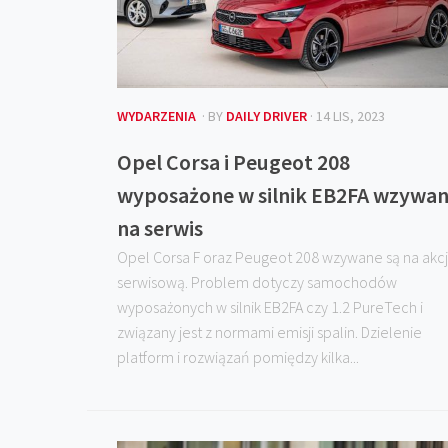
WYDARZENIA
· BY
DAILY DRIVER
· 14 LIS, 2023
Opel Corsa i Peugeot 208
wyposażone w silnik EB2FA wzywa
na serwis
Opel Corsa F oraz Peugeot 208 wzywane są na akc
serwisową. Problem dotyczy samochodów
wyposażonych w silnik EB2FA czy 1.2 PureTech i
związany jest z normami emisji spalin. Dzielenie
platform i rozwiązań pomiędzy kilka...