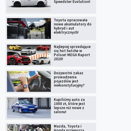
Speedster Evolution!
Toyota opracowała
nowe akumulatory do
hybryd i aut
elektrycznych!
Najlepiej sprzedające
się hot hatche w
Polsce! MEGA Raport
2020!
Dożywotni zakaz
prowadzenia
pojazdów jest
niekonstytucyjny?
Kupiliśmy auto za
1000 zł, które jest
lepsze niż nowe z
salonu!
Mazda, Toyota i
Honda przenoszą