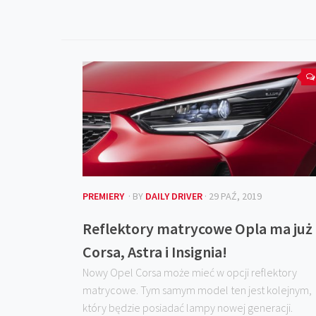
PREMIERY
· BY
DAILY DRIVER
· 29 PAŹ, 2019
Reflektory matrycowe Opla ma już
Corsa, Astra i Insignia!
Nowy Opel Corsa może mieć w opcji reflektory
matrycowe. Tym samym model ten jest kolejnym,
który będzie posiadać lampy nowej generacji.