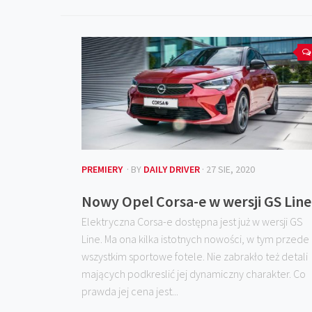
PREMIERY
· BY
DAILY DRIVER
· 27 SIE, 2020
Nowy Opel Corsa-e w wersji GS Line
Elektryczna Corsa-e dostępna jest już w wersji GS
Line. Ma ona kilka istotnych nowości, w tym przede
wszystkim sportowe fotele. Nie zabrakło też detali
mających podkreslić jej dynamiczny charakter. Co
prawda jej cena jest...