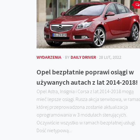
WYDARZENIA
· BY
DAILY DRIVER
· 28 LUT, 2022
Opel bezpłatnie poprawi osiągi w
używanych autach z lat 2014-2018!
Opel Astra, Insignia i Corsa z lat 2014-2018 mogą
mieć lepsze osiągi. Rusza akcja serwisowa, w rama
której przeprowadzona zostanie aktualizacja
oprogramowania w 3 modułach sterujących.
Oczywiście wszystko w ramach bezpłatnej usługi.
Dość nietypową...