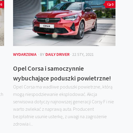
6
0
WYDARZENIA
· BY
DAILY DRIVER
· 22 STY, 2021
Opel Corsa i samoczynnie
wybuchające poduszki powietrzne!
Opel Corsa ma wadliwe poduszki powietrzne, którą
ch
mogą niespodziewanie eksplodować. Akcja
serwisowa dotyczy najnowszej generacji Corsy F i nie
warto zwlekać z naprawą auta. Producent
bezpłatnie usunie usterkę, z uwagi na zagrożenie
zdrowia i...