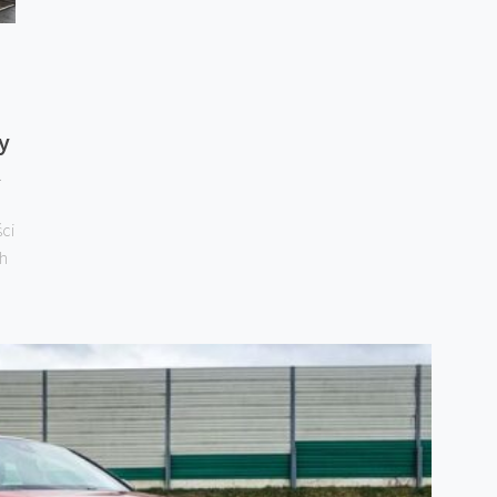
y
.
ci
ch