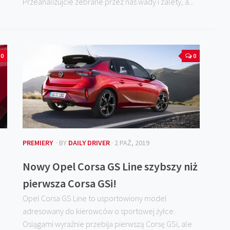
Przeanalizujcie zebrane przez nas wady i zalety, a...
0
0
PREMIERY
· BY
DAILY DRIVER
· 2 PAŹ, 2019
Nowy Opel Corsa GS Line szybszy niż
pierwsza Corsa GSi!
Opel Corsa GS Line to usportowiony model
adresowany do kierowców o sportowej żyłce.
Osiągami wyraźnie przebija pierwszą Corsę GSi, ale