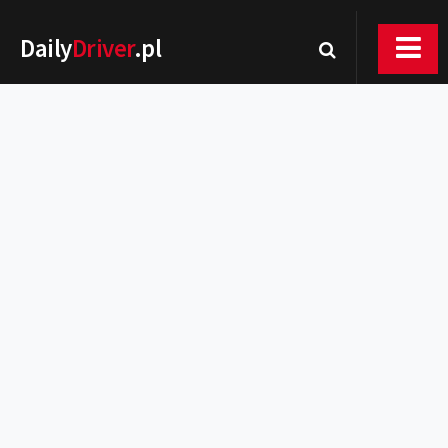
Daily
Driver
.pl
Nowości
Premiery
Rynek
Drogi
Zmiany w prawie
Wydarzenia
MOTORsport
Testy
Porady
Zakup i eksploatacja