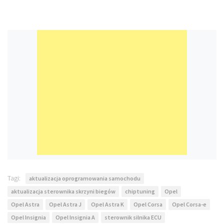
Tagi:
aktualizacja oprogramowania samochodu
aktualizacja sterownika skrzyni biegów
chiptuning
Opel
Opel Astra
Opel Astra J
Opel Astra K
Opel Corsa
Opel Corsa-e
Opel Insignia
Opel Insignia A
sterownik silnika ECU