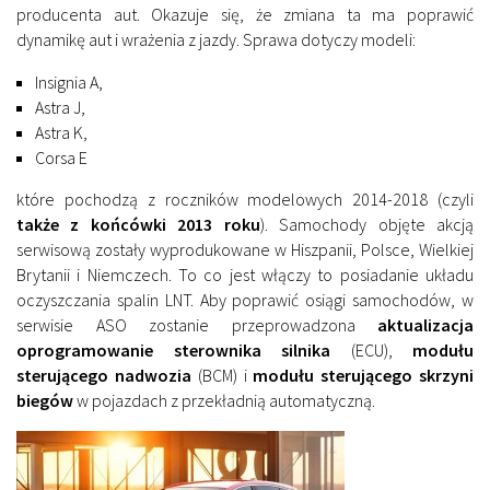
producenta aut. Okazuje się, że zmiana ta ma poprawić
dynamikę aut i wrażenia z jazdy. Sprawa dotyczy modeli:
Insignia A,
Astra J,
Astra K,
Corsa E
które pochodzą z roczników modelowych 2014-2018 (czyli
także z końcówki 2013 roku
). Samochody objęte akcją
serwisową zostały wyprodukowane w Hiszpanii, Polsce, Wielkiej
Brytanii i Niemczech. To co jest włączy to posiadanie układu
oczyszczania spalin LNT. Aby poprawić osiągi samochodów, w
serwisie ASO zostanie przeprowadzona
aktualizacja
oprogramowanie sterownika silnika
(ECU),
modułu
sterującego nadwozia
(BCM) i
modułu sterującego skrzyni
biegów
w pojazdach z przekładnią automatyczną.