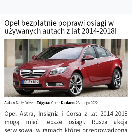
Technika
Prawo
Opel bezpłatnie poprawi osiągi w
Technika jazdy
używanych autach z lat 2014-2018!
Oświetlenie
Kalkulatory
Przelicznik mocy
Auto z niemiec
Galerie
Autor:
Daily Driver ·
Zdjęcia:
Opel ·
Dodane:
28 lutego 2022
Opel Astra, Insignia i Corsa z lat 2014-2018
mogą mieć lepsze osiągi. Rusza akcja
serwisowa, w ramach której przeprowadzona