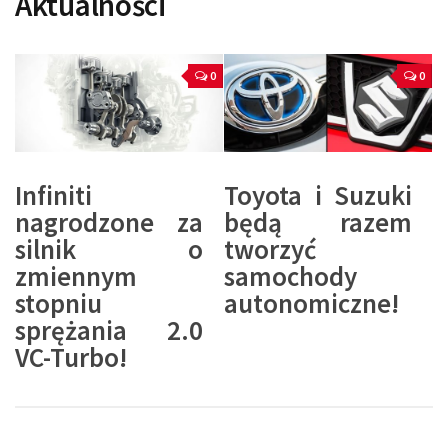
Aktualności
0
0
Infiniti
Toyota i Suzuki
nagrodzone za
będą razem
silnik o
tworzyć
zmiennym
samochody
stopniu
autonomiczne!
sprężania 2.0
VC-Turbo!