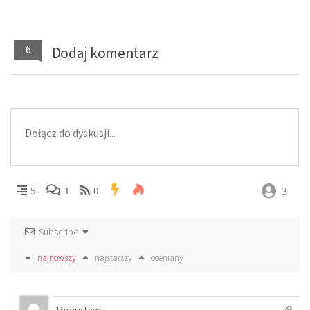
6
Dodaj komentarz
3
5
1
0
Subscribe
najnowszy
najstarszy
oceniany
Boguslaw