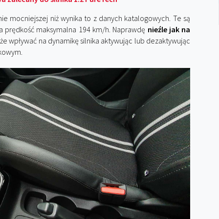
ie mocniejszej niż wynika to z danych katalogowych. Te są
 a prędkość maksymalna 194 km/h. Naprawdę
nieźle jak na
że wpływać na dynamikę silnika aktywując lub dezaktywując
dkowym.