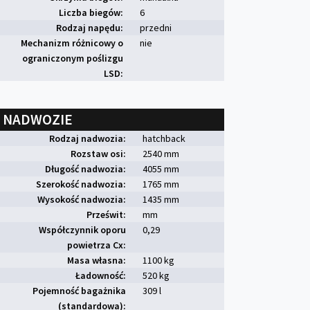
Liczba biegów:
6
Rodzaj napędu:
przedni
Mechanizm różnicowy o
nie
ograniczonym poślizgu
LSD:
NADWOZIE
Rodzaj nadwozia:
hatchback
Rozstaw osi:
2540 mm
Długość nadwozia:
4055 mm
Szerokość nadwozia:
1765 mm
Wysokość nadwozia:
1435 mm
Prześwit:
mm
Współczynnik oporu
0,29
powietrza Cx:
Masa własna:
1100 kg
Ładowność:
520 kg
Pojemność bagażnika
309 l
(standardowa):