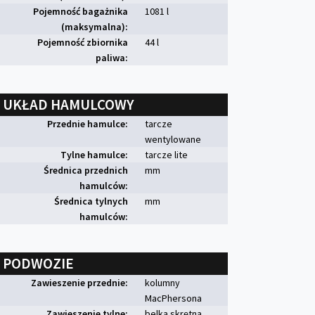
Pojemność bagażnika
1081 l
(maksymalna):
Pojemność zbiornika
44 l
paliwa:
UKŁAD HAMULCOWY
Przednie hamulce:
tarcze
wentylowane
Tylne hamulce:
tarcze lite
Średnica przednich
mm
hamulców:
Średnica tylnych
mm
hamulców:
PODWOZIE
Zawieszenie przednie:
kolumny
MacPhersona
Zawieszenie tylne:
belka skrętna