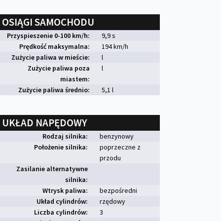
OSIĄGI SAMOCHODU
Przyspieszenie 0-100 km/h:
9,9 s
Prędkość maksymalna:
194 km/h
Zużycie paliwa w mieście:
l
Zużycie paliwa poza
l
miastem:
Zużycie paliwa średnio:
5,1 l
UKŁAD NAPĘDOWY
Rodzaj silnika:
benzynowy
Położenie silnika:
poprzeczne z
przodu
Zasilanie alternatywne
silnika:
Wtrysk paliwa:
bezpośredni
Układ cylindrów:
rzędowy
Liczba cylindrów:
3