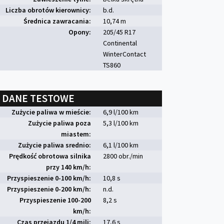
Liczba obrotów kierownicy:
b.d.
Średnica zawracania:
10,74 m
Opony:
205/45 R17
Continental
WinterContact
TS860
DANE TESTOWE
Zużycie paliwa w mieście:
6,9 l/100 km
Zużycie paliwa poza
5,3 l/100 km
miastem:
Zużycie paliwa srednio:
6,1 l/100 km
Prędkość obrotowa silnika
2800 obr./min
przy 140 km/h:
Przyspieszenie 0-100 km/h:
10,8 s
Przyspieszenie 0-200 km/h:
n.d.
Przyspieszenie 100-200
8,2 s
km/h:
Czas przejazdu 1/4 mili:
17,6 s