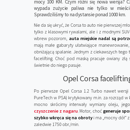
mocy 100 KM. Czym różni się nowa wersja? Czy
wypada zużycie paliwa nie tylko w mieśc
Sprawdziliśmy to na dystansie ponad 1000 km.
Nie da się ukryć, że Corsa to auto nie pierwszej mł
tylko z klasowymi rywalami, ale i z modnymi SUV
wbrew pozorom,
auta miejskie nadal są potr
mają małe gabaryty ułatwiające manewrowanie, a
obniżającą spalanie. Jednym z ciekawszych tego t
facelifting. Choć pod maską pracuje owiany złą
świetnie do niego pasuje.
Opel Corsa faceliftin
Po pierwsze Opel Corsa 1.2 Turbo nawet wersji 1
PureTech w PSA) krytykowany m.in. za rozrząd w k
mocno skrócimy interwały wymiany oleju, je
czyszczenie z nagaru
. Motor, choć
generuje spo
szybko wkręca się na obroty
i ma „mocny dół” 
zaledwie 1750 obr./min.