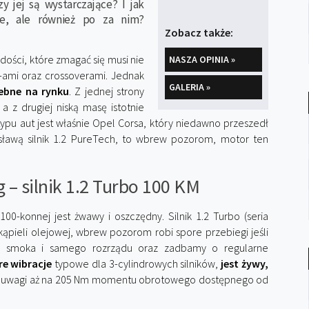
 jej są wystarczające? I jak
ie, ale również po za nim?
Zobacz także:
odości, które zmagać się musi nie
NASZA OPINIA »
-ami oraz crossoverami. Jednak
GALERIA »
zebne na rynku
. Z jednej strony
 z drugiej niską masę istotnie
ypu aut jest właśnie Opel Corsa, który niedawno przeszedł
 sławą silnik 1.2 PureTech, to wbrew pozorom, motor ten
g – silnik 1.2 Turbo 100 KM
00-konnej jest żwawy i oszczędny. Silnik 1.2 Turbo (seria
ąpieli olejowej, wbrew pozorom robi spore przebiegi jeśli
go smoka i samego rozrządu oraz zadbamy o regularne
re wibracje
typowe dla 3-cylindrowych silników,
jest żywy,
z uwagi aż na 205 Nm momentu obrotowego dostępnego od