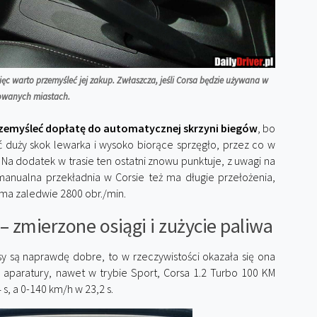
ęc warto przemyśleć jej zakup. Zwłaszcza, jeśli Corsa będzie używana w
owanych miastach.
zemyśleć dopłatę do automatycznej skrzyni biegów
, bo
 duży skok lewarka i wysoko biorące sprzęgło, przez co w
 Na dodatek w trasie ten ostatni znowu punktuje, z uwagi na
 manualna przekładnia w Corsie też ma długie przełożenia,
k ma zaledwie 2800 obr./min.
– zmierzone osiągi i zużycie paliwa
y są naprawdę dobre, to w rzeczywistości okazała się ona
j aparatury, nawet w trybie Sport, Corsa 1.2 Turbo 100 KM
s, a 0-140 km/h w 23,2 s.