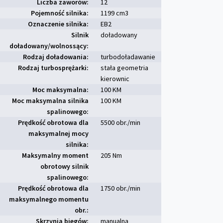
Liczba zaworów:
12
Pojemność silnika:
1199 cm
3
Oznaczenie silnika:
EB2
Silnik
doładowany
doładowany/wolnossący:
Rodzaj doładowania:
turbodoładawanie
Rodzaj turbosprężarki:
stała geometria
kierownic
Moc maksymalna:
100 KM
Moc maksymalna silnika
100 KM
spalinowego:
Prędkość obrotowa dla
5500 obr./min
maksymalnej mocy
silnika:
Maksymalny moment
205 Nm
obrotowy silnik
spalinowego:
Prędkość obrotowa dla
1750 obr./min
maksymalnego momentu
obr.:
Skrzynia biegów:
manualna