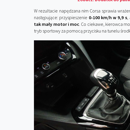
W rezultacie napędzana nim Corsa sprawia wrażen
następujące: przyspieszenie
0-100 km/h w 9,9 s
,
tak mały motor i moc
. Co ciekawe, kierowca mo
tryb sportowy za pomocą przycisku na tunelu śro