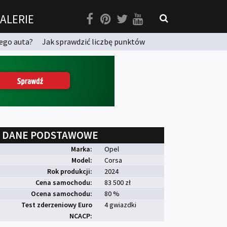
ALERIE
ego auta?
Jak sprawdzić liczbę punktów
DANE PODSTAWOWE
Marka:
Opel
Model:
Corsa
Rok produkcji:
2024
Cena samochodu:
83 500 zł
Ocena samochodu:
80 %
Test zderzeniowy Euro
4 gwiazdki
NCACP: