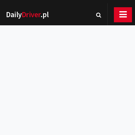
Daily
Driver
.pl
Nowości
Premiery
Rynek
Drogi
Zmiany w prawie
Wydarzenia
MOTORsport
Testy
Porady
Zakup i eksploatacja