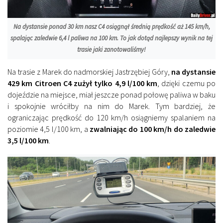
Na dystansie ponad 30 km nasz C4 osiągnął średnią prędkość aż 145 km/h,
spalając zaledwie 6,4 l paliwa na 100 km. To jak dotąd najlepszy wynik na tej
trasie jaki zanotowaliśmy!
Na trasie z Marek do nadmorskiej Jastrzębiej Góry,
na dystansie
429 km Citroen C4 zużył tylko 4,9 l/100 km
, dzięki czemu po
dojeździe na miejsce, miał jeszcze ponad połowę paliwa w baku
i spokojnie wróciłby na nim do Marek. Tym bardziej, że
ograniczając prędkość do 120 km/h osiągniemy spalaniem na
poziomie 4,5 l/100 km, a
zwalniając do 100 km/h do zaledwie
3,5 l/100 km
.