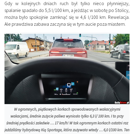
Gdy w kolejnych dniach ruch był tylko nieco płynniejszy,
spalanie spadało do 5,5 l/100 km, a jeżdżąc w sobotę po Stolicy,
można było spokojnie zamknąć się w 4,6 l/100 km. Rewelacja.
Ale prawdziwa zabawa zaczyna się w tym aucie poza miastem.
W ogromnych, piątkowych korkach spowodowanych wakacyjnymi
wakacjami, średnie zużycie paliwa wyniosło tylko 6,3 l/ 100 km. I to przy
średniej prędkości zaledwie … 17 km/h! W tak ogromnym korkach ostatni raz
jeździliśmy hybrydową Kią Sportage, która zużywała wtedy … 6,0 l/100 km. Ten