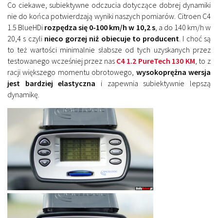
Co ciekawe, subiektywne odczucia dotyczące dobrej dynamiki
nie do końca potwierdzają wyniki naszych pomiarów. Citroen C4
1.5 BlueHDi
rozpędza się 0-100 km/h w 10,2 s
, a do 140 km/h w
20,4 s czyli
nieco gorzej niż obiecuje to producent
. I choć są
to też wartości minimalnie słabsze od tych uzyskanych przez
testowanego wcześniej przez nas
C4 1.2 PureTech 130 KM
, to z
racji większego momentu obrotowego,
wysokoprężna wersja
jest bardziej elastyczna
i zapewnia subiektywnie lepszą
dynamikę.