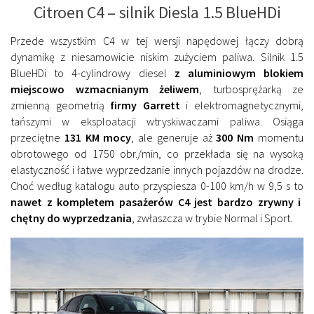
Citroen C4 – silnik Diesla 1.5 BlueHDi
Przede wszystkim C4 w tej wersji napędowej łączy dobrą
dynamikę z niesamowicie niskim zużyciem paliwa. Silnik 1.5
BlueHDi to 4-cylindrowy diesel
z aluminiowym blokiem
miejscowo wzmacnianym żeliwem
, turbosprężarką ze
zmienną geometrią
firmy Garrett
i elektromagnetycznymi,
tańszymi w eksploatacji wtryskiwaczami paliwa. Osiąga
przeciętne
131 KM mocy
, ale generuje aż
300 Nm
momentu
obrotowego od 1750 obr./min, co przekłada się na wysoką
elastyczność i łatwe wyprzedzanie innych pojazdów na drodze.
Choć według katalogu auto przyspiesza 0-100 km/h w 9,5 s to
nawet z kompletem pasażerów C4 jest bardzo zrywny i
chętny do wyprzedzania
, zwłaszcza w trybie Normal i Sport.