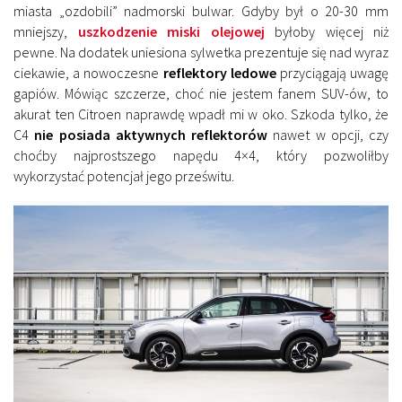
miasta „ozdobili” nadmorski bulwar. Gdyby był o 20-30 mm
mniejszy,
uszkodzenie miski olejowej
byłoby więcej niż
pewne. Na dodatek uniesiona sylwetka prezentuje się nad wyraz
ciekawie, a nowoczesne
reflektory ledowe
przyciągają uwagę
gapiów. Mówiąc szczerze, choć nie jestem fanem SUV-ów, to
akurat ten Citroen naprawdę wpadł mi w oko. Szkoda tylko, że
C4
nie posiada aktywnych reflektorów
nawet w opcji, czy
choćby najprostszego napędu 4×4, który pozwoliłby
wykorzystać potencjał jego prześwitu.