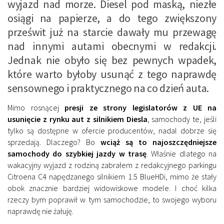
wyjazd nad morze. Diesel pod maską, niezłe
osiągi na papierze, a do tego zwiększony
prześwit już na starcie dawały mu przewagę
nad innymi autami obecnymi w redakcji.
Jednak nie obyło się bez pewnych wpadek,
które warto byłoby usunąć z tego naprawdę
sensownego i praktycznego na co dzień auta.
Mimo rosnącej
presji ze strony legislatorów z UE na
usunięcie z rynku aut z silnikiem Diesla
, samochody te, jeśli
tylko są dostępne w ofercie producentów, nadal dobrze się
sprzedają. Dlaczego? Bo
wciąż są to najoszczędniejsze
samochody do szybkiej jazdy w trasę
. Właśnie dlatego na
wakacyjny wyjazd z rodziną zabrałem z redakcyjnego parkingu
Citroena C4 napędzanego silnikiem 1.5 BlueHDi, mimo że stały
obok znacznie bardziej widowiskowe modele. I choć kilka
rzeczy bym poprawił w tym samochodzie, to swojego wyboru
naprawdę nie żałuję.