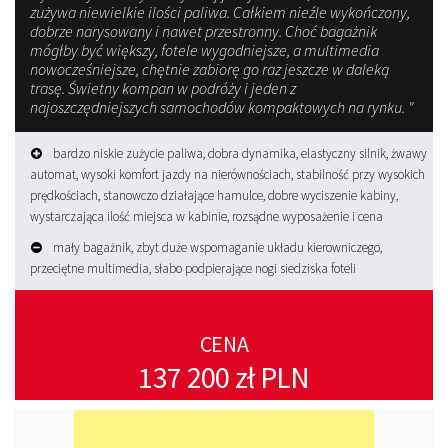
zużywa niewielkie ilości paliwa. Całkiem nieźle wykończony,
dobrze narysowany i nawet przestronny. Choć bagażnik
mógłby być większy, fotele wygodniejsze, a multimedia
nowocześniejsze, chętnie zabiorę go raz jeszcze w daleką
trasę. Świetny kompan w podróży i jeden z
najoszczędniejszych samochodów kompaktowych na rynku. "
bardzo niskie zużycie paliwa, dobra dynamika, elastyczny silnik, żwawy
automat, wysoki komfort jazdy na nierównościach, stabilność przy wysokich
prędkościach, stanowczo działające hamulce, dobre wyciszenie kabiny,
wystarczająca ilość miejsca w kabinie, rozsądne wyposażenie i cena
mały bagażnik, zbyt duże wspomaganie układu kierowniczego,
przeciętne multimedia, słabo podpierające nogi siedziska foteli
CENA
137 200 zł PLN