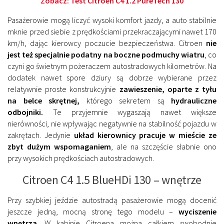
Zobacz:
Test Citroen C4 1.2 PureTech 130
Pasażerowie mogą liczyć wysoki komfort jazdy, a auto stabilnie
mknie przed siebie z prędkościami przekraczającymi nawet 170
km/h, dając kierowcy poczucie bezpieczeństwa. Citroen
nie
jest też specjalnie podatny na boczne podmuchy wiatru
, co
czyni go świetnym pożeraczem autostradowych kilometrów. Na
dodatek nawet spore dziury są dobrze wybierane przez
relatywnie proste konstrukcyjnie
zawieszenie, oparte z tyłu
na belce skrętnej,
którego sekretem są
hydrauliczne
odbojniki.
Te przyjemnie wygaszają nawet większe
nierówności, nie wpływając negatywnie na stabilność pojazdu w
zakrętach. Jedynie
układ kierownicy pracuje w mieście ze
zbyt dużym wspomaganiem
, ale na szczęście słabnie ono
przy wysokich prędkościach autostradowych.
Citroen C4 1.5 BlueHDi 130 – wnętrze
Przy szybkiej jeździe autostradą pasażerowie mogą docenić
jeszcze jedną, mocną stronę tego modelu –
wyciszenie
wnętrza
. W kabinie Citroena można całkiem swobodnie