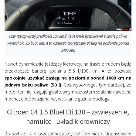
Przy rzeczywistej prędkości 100 km/h (104 km/h licznikowe) zużycie paliwa
wynosi ok. 3,5 l/100 km. A to oznacza teoretyczny zasięg na poziomie ponad
1400 km!
Nawet dynamicznie jeżdżący kierowcy, na trasie z trudem będą
przekraczać barierę spalania 5,5 l/100 km. A to pozwala
spokojnie uzyskać zasięg na poziomie ponad 1000 km na
jednym baku paliwa (50 l)
. Coś wybornego, tym bardziej, że
motor ten nie reaguje gwałtownym wzrostem spalania nawet na
mocne, choć okazjonalne, wciskanie gazu w podłogę.
Citroen C4 1.5 BlueHDi 130 – zawieszenie,
hamulce i układ kierowniczy
Do szybkiej, ale oszczędnej jazdy całkiem nieźle dopasowano