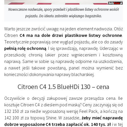
Nowoczesne nadwozie, spory prześwit i plastikowe listwy ochronne wokół
pojazdu. Do ideału zabrakło większego bagażnika.
Warto jeszcze zwrócić uwagę na jeden element nadwozia. Otóż
Citroen
C4 ma na dole drzwi plastikowe listwy ochronne
.
Teoretycznie poprawiają one wygląd pojazdu, ale co do zasady
pełnią rolę ochronną
. I się sprawdzają, naprawdę. Uderzając w
przeszkodę chronią lakier przez wgnieceniem i kosztowną
naprawą. Same w sobie są naprawdę odporne na uszkodzenia,
a nawet jeśli takowe powstaną, panel można wymienić bez
konieczności dokonywania naprawy blacharskiej.
Citroen C4 1.5 BlueHDi 130 – cena
Oczywiście o decyzji zakupowej zawsze przesądza cena. Ile
kosztuje Citroen C4 z dieslem pod maską? Ceny zaczynają się od
132 150 zł za nieźle wyposażoną wersję Feel Pack, a kończą na
142 100 zł za topową Shine. W zasadzie,
żeby mieć naprawdę
dobrze wyposażone C4 trzeba zapłacić ok. 140 tys. zł
i w tej