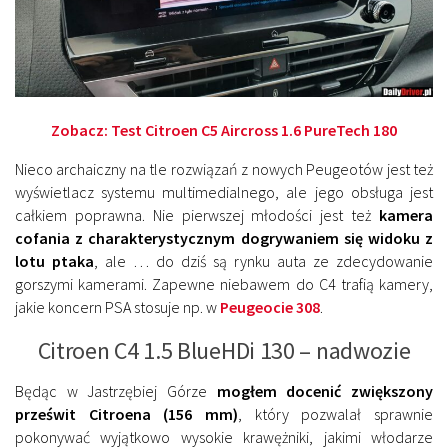
Zobacz:
Test Citroen C5 Aircross 1.6 PureTech 180
Nieco archaiczny na tle rozwiązań z nowych Peugeotów jest też
wyświetlacz systemu multimedialnego, ale jego obsługa jest
całkiem poprawna. Nie pierwszej młodości jest też
kamera
cofania z charakterystycznym dogrywaniem się widoku z
lotu ptaka
, ale … do dziś są rynku auta ze zdecydowanie
gorszymi kamerami. Zapewne niebawem do C4 trafią kamery,
jakie koncern PSA stosuje np. w
Peugeocie 308
.
Citroen C4 1.5 BlueHDi 130 – nadwozie
Będąc w Jastrzębiej Górze
mogłem docenić zwiększony
prześwit Citroena (156 mm)
, który pozwalał sprawnie
pokonywać wyjątkowo wysokie krawężniki, jakimi włodarze