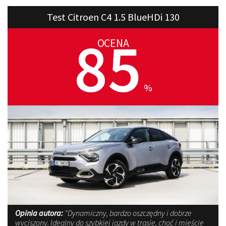
Test Citroen C4 1.5 BlueHDi 130
85
OCENA
%
Opinia autora:
"Dynamiczny, bardzo oszczędny i dobrze
wyciszony. Idealny do szybkiej jazdy w trasie, choć i mieście