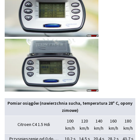
Pomiar osiągów (nawierzchnia sucha, temperatura 28° C, opony
zimowe)
100
120
140
160
180
Citroen C4 1.5 Hdi
km/h
km/h
km/h
km/h
km/h
Przyspieszenie od 0 do …
10,2 s
14,5 s
20,4 s
28,2 s
43,7 s