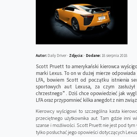
Autor:
Daily Driver ·
Zdjęcia:
·
Dodane:
18 sierpnia 2018
Scott Pruett to amerykański kierowca wyścig
marki Lexus. To on w dużej mierze odpowiada 
LFA, bowiem Scott od początku istnienia ser
sportowych aut Lexusa, za czym zasłużył
chrzestnego” . Dziś chce opowiedzieć jak wyg
LFA oraz przypomnieć kilka anegdot z nim związ
Kierowcy wyścigowi to szczególna kasta kierowc
przeciętnego użytkownika aut. Tam gdzie inni w
szanse i możliwości. Scott Pruett nie jest pod ty
tylko posłuchać jego opowieści dotyczących Lexusa 