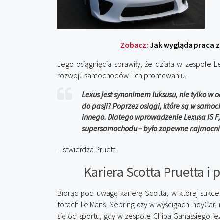
Zobacz:
Jak wygląda praca
Jego osiągnięcia sprawiły, że działa w zespole 
rozwoju samochodów i ich promowaniu.
Lexus jest synonimem luksusu, nie tylko w 
do pasji? Poprzez osiągi, które są w samoc
innego. Dlatego wprowadzenie Lexusa IS F
supersamochodu – było zapewne najmocnie
– stwierdza Pruett.
Kariera Scotta Pruetta i
Biorąc pod uwagę karierę Scotta, w której sukc
torach Le Mans, Sebring czy w wyścigach IndyCar, 
się od sportu, gdy w zespole Chipa Ganassiego jeź