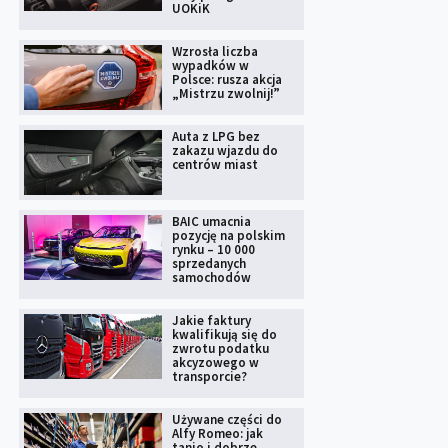
UOKiK
Wzrosła liczba
wypadków w
Polsce: rusza akcja
„Mistrzu zwolnij!”
Auta z LPG bez
zakazu wjazdu do
centrów miast
BAIC umacnia
pozycję na polskim
rynku – 10 000
sprzedanych
samochodów
Jakie faktury
kwalifikują się do
zwrotu podatku
akcyzowego w
transporcie?
Używane części do
Alfy Romeo: jak
tanio i dobrze