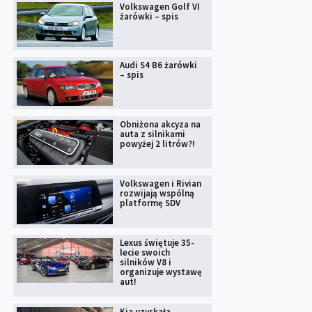
Volkswagen Golf VI
żarówki – spis
Audi S4 B6 żarówki
– spis
Obniżona akcyza na
auta z silnikami
powyżej 2 litrów?!
Volkswagen i Rivian
rozwijają wspólną
platformę SDV
Lexus świętuje 35-
lecie swoich
silników V8 i
organizuje wystawę
aut!
Kia uzyskała