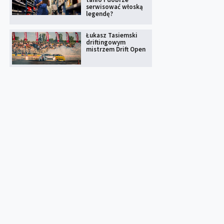
serwisować włoską
legendę?
Łukasz Tasiemski
driftingowym
mistrzem Drift Open