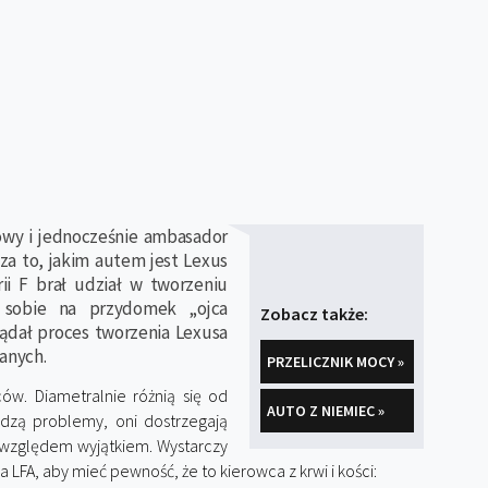
owy i jednocześnie ambasador
za to, jakim autem jest Lexus
ii F brał udział w tworzeniu
 sobie na przydomek „ojca
Zobacz także:
lądał proces tworzenia Lexusa
anych.
PRZELICZNIK MOCY »
ów. Diametralnie różnią się od
AUTO Z NIEMIEC »
idzą problemy, oni dostrzegają
m względem wyjątkiem. Wystarczy
LFA, aby mieć pewność, że to kierowca z krwi i kości: