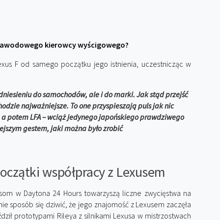
 zawodowego kierowcy wyścigowego?
Lexus F od samego początku jego istnienia, uczestnicząc w
odniesieniu do samochodów, ale i do marki. Jak stąd przejść
hodzie najważniejsze. To one przyspieszają puls jak nic
, a potem LFA – wciąż jedynego japońskiego prawdziwego
jszym gestem, jaki można było zrobić
 początki współpracy z Lexusem
esom w Daytona 24 Hours towarzyszą liczne zwycięstwa na
nie sposób się dziwić, że jego znajomość z Lexusem zaczęła
dził prototypami Rileya z silnikami Lexusa w mistrzostwach