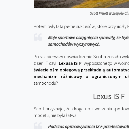
Scott Pruett w zespole Ch
Potem były lata pełne sukcesów, które przyniosły 
Moje sportowe osiągnięcia sprawiły, że 
samochodów wyczynowych.
Po raz pierwszy doświadczenie Scotta zostało w
z serii F czyli
Lexusa IS F
, wyposażonego w wolnos
świecie ośmiobiegową przekładnią automaty
mechanizm różnicowy o ograniczonym uś
samochodu?
Lexus IS F 
Scott przyznaje, że droga do stworzenia sporto
modelu, nie była łatwa.
Podczas opracowywania IS F przetestowaliś