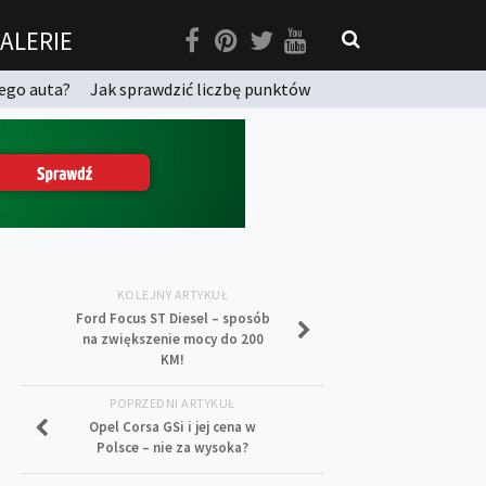
ALERIE
ego auta?
Jak sprawdzić liczbę punktów
KOLEJNY ARTYKUŁ
Ford Focus ST Diesel – sposób
na zwiększenie mocy do 200
KM!
POPRZEDNI ARTYKUŁ
Opel Corsa GSi i jej cena w
Polsce – nie za wysoka?