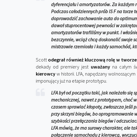
dyferencjału i amortyzatorów. Za każdym r
Podczas całodziennych prób IS F na torze 
doprowadzić zachowanie auta do optimum.
dawał stuprocentowej pewności w zakrętach
amortyzatorów trafiliśmy w punkt. I właśnie
bezczynnie, wciąż chcą doskonalić swoje sa
mistrzowie rzemiosła i każdy samochód, któ
Scott
odegrał również kluczową rolę w tworz
dekady od premiery jest
uważany
na całym ś
kierowcy
w historii. LFA, napędzany wolnossącym 
imponujący już na etapie prototypu.
LFA był od początku taki, jak należało si
mechanicznej, nawet z prototypem, choć 
czasem sprawiać kłopoty, zwłaszcza jeśli pr
przy skrzyni biegów, bo oprogramowanie w
szybkości przełączania biegów i odczuciach
LFA mówią, że ma surowy charakter, ale ta
połączenie samochodu z kierowcą, wyczucie 