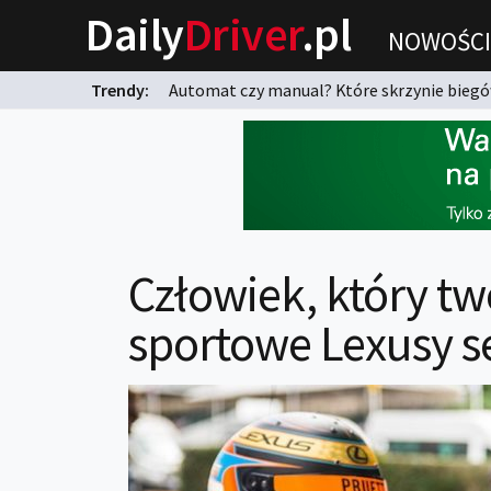
Daily
Driver
.pl
NOWOŚCI
Trendy:
Automat czy manual? Które skrzynie biegów
karnych?
Człowiek, który tw
sportowe Lexusy ser