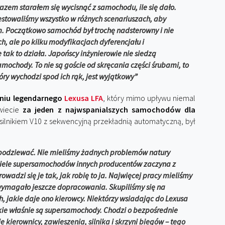
azem starałem się wycisnąć z samochodu, ile się dało.
testowaliśmy wszystko w różnych scenariuszach, aby
 Początkowo samochód był trochę nadsterowny i nie
, ale po kilku modyfikacjach dyferencjału i
 tak to działa. Japońscy inżynierowie nie siedzą
mochody. To nie są goście od skręcania części śrubami, to
ry wychodzi spod ich rąk, jest wyjątkowy”
eniu legendarnego
Lexusa LFA
, który mimo upływu niemal
wiecie
za jeden z najwspanialszych samochodów dla
silnikiem V10 z sekwencyjną przekładnią automatyczną, był
ę spodziewać. Nie mieliśmy żadnych problemów natury
wiele supersamochodów innych producentów zaczyna z
owadzi się je tak, jak robię to ja. Najwięcej pracy mieliśmy
ymagało jeszcze dopracowania. Skupiliśmy się na
, jakie daje ono kierowcy. Niektórzy wsiadając do Lexusa
kie właśnie są supersamochody. Chodzi o bezpośrednie
kierownicy, zawieszenia, silnika i skrzyni biegów – tego