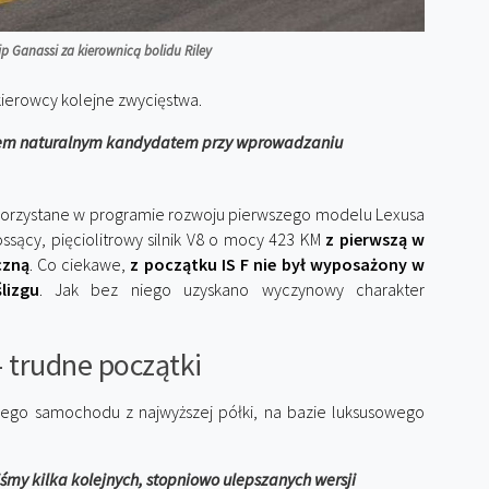
ip Ganassi za kierownicą bolidu Riley
kierowcy kolejne zwycięstwa.
byłem naturalnym kandydatem przy wprowadzaniu
ykorzystane w programie rozwoju pierwszego modelu Lexusa
sący, pięciolitrowy silnik V8 o mocy 423 KM
z pierwszą w
czną
. Co ciekawe,
z początku IS F nie był wyposażony w
lizgu
. Jak bez niego uzyskano wyczynowy charakter
– trudne początki
wego samochodu z najwyższej półki, na bazie luksusowego
my kilka kolejnych, stopniowo ulepszanych wersji