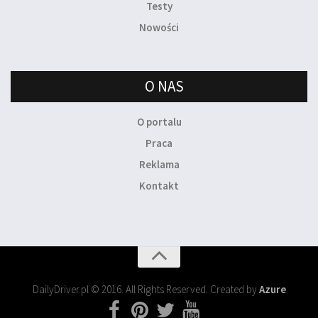
Testy
Nowości
O NAS
O portalu
Praca
Reklama
Kontakt
DailyDriver.pl © 2016. All Rights Reserved. Created by
Azure