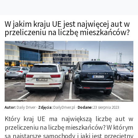
Technika
Prawo
W jakim kraju UE jest najwięcej aut w
Technika jazdy
przeliczeniu na liczbę mieszkańców?
Oświetlenie
Kalkulatory
Przelicznik mocy
Auto z niemiec
Galerie
Autor:
Daily Driver ·
Zdjęcia:
DailyDriver.pl ·
Dodane:
23 sierpnia 2023
Który kraj UE ma największą liczbę aut w
przeliczeniu na liczbę mieszkańców? W którym
są najstarsze samochody i jaki jest przeciętny