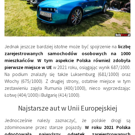
Jednak jeszcze bardziej istotne może być spojrzenie na
liczbę
zarejestrowanych samochodów osobowych na 1000
mieszkańców
.
W tym aspekcie Polska również zdobyła
pierwsze miejsce w UE
w 2021 roku, osiągając wynik 687/1000.
Na podium znalazły się także Luksemburg (681/1000) oraz
Włochy (675/1000). Z drugiej strony, ostatnie miejsce w tym
zestawieniu zajęła Rumunia (400/1000), nieco wyprzedzając
Łotwę (404/1000) i Bułgarię (414/1000).
Najstarsze aut w Unii Europejskiej
Jednocześnie należy zaznaczyć, że polskie drogi są
zdominowane przez starsze pojazdy.
W roku 2021 Polska
odnotowała najwyższy odsetek zarejestrowanych