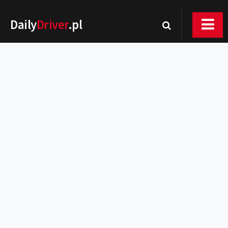
Daily
Driver
.pl
Nowości
Premiery
Rynek
Drogi
Zmiany w prawie
Wydarzenia
MOTORsport
Testy
Porady
Zakup i eksploatacja