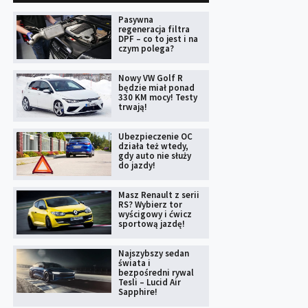
Pasywna
regeneracja filtra
DPF – co to jest i na
czym polega?
Nowy VW Golf R
będzie miał ponad
330 KM mocy! Testy
trwają!
Ubezpieczenie OC
działa też wtedy,
gdy auto nie służy
do jazdy!
Masz Renault z serii
RS? Wybierz tor
wyścigowy i ćwicz
sportową jazdę!
Najszybszy sedan
świata i
bezpośredni rywal
Tesli – Lucid Air
Sapphire!