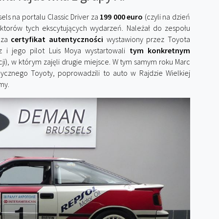
 na portalu Classic Driver za
199 000 euro
(czyli na dzień
aktorów tych ekscytujących wydarzeń. Należał do zespołu
dza
certyfikat autentyczności
wystawiony przez Toyota
 i jego pilot Luis Moya wystartowali
tym konkretnym
cji), w którym zajęli drugie miejsce. W tym samym roku Marc
rycznego Toyoty, poprowadzili to auto w Rajdzie Wielkiej
my.