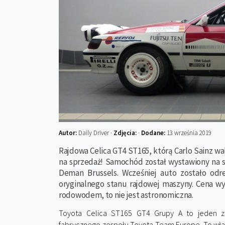
Autor:
Daily Driver ·
Zdjęcia:
·
Dodane:
13 września 2019
Rajdowa Celica GT4 ST165, którą Carlo Sainz wal
na sprzedaż! Samochód został wystawiony na s
Deman Brussels. Wcześniej auto zostało od
oryginalnego stanu rajdowej maszyny. Cena wy
rodowodem, to nie jest astronomiczna.
Toyota Celica ST165 GT4 Grupy A to jeden z
fabrycznego zespołu Toyota Team Europe. To wła