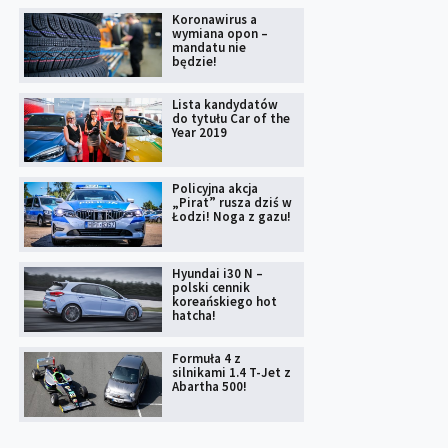
Koronawirus a
wymiana opon –
mandatu nie
będzie!
Lista kandydatów
do tytułu Car of the
Year 2019
Policyjna akcja
„Pirat” rusza dziś w
Łodzi! Noga z gazu!
Hyundai i30 N –
polski cennik
koreańskiego hot
hatcha!
Formuła 4 z
silnikami 1.4 T-Jet z
Abartha 500!