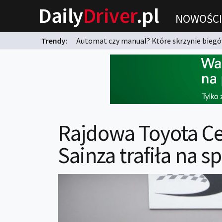
Daily
Driver
.pl
NOWOŚCI
Trendy:
Automat czy manual? Które skrzynie biegów
karnych?
Rajdowa Toyota Ce
Sainza trafiła na s