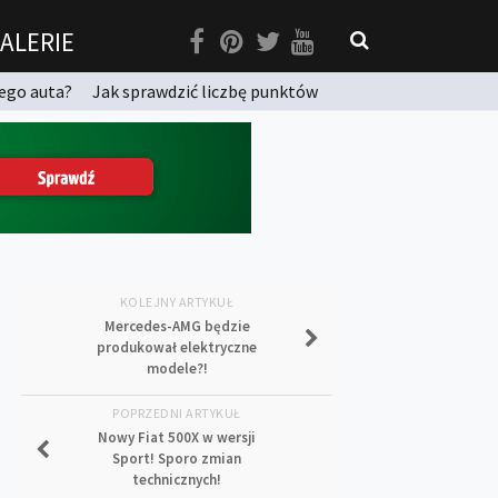
ALERIE
ego auta?
Jak sprawdzić liczbę punktów
KOLEJNY ARTYKUŁ
Mercedes-AMG będzie
produkował elektryczne
modele?!
POPRZEDNI ARTYKUŁ
Nowy Fiat 500X w wersji
Sport! Sporo zmian
technicznych!