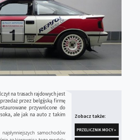
czył na trasach rajdowych jest
przedaż przez belgijską firmę
restaurowane przywrócone do
soka, ale jak na auto z takim
Zobacz także:
PRZELICZNIK MOCY »
 najsłynniejszych samochodów
śnie za kierownicą tego modelu