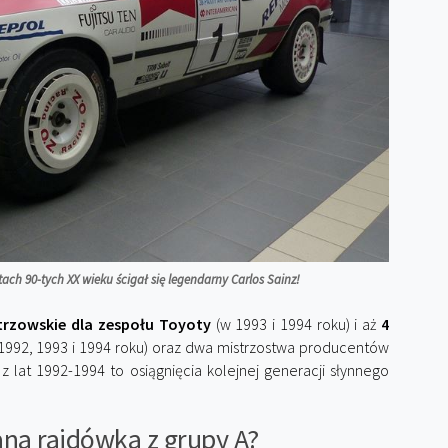
ach 90-tych XX wieku ścigał się legendarny Carlos Sainz!
strzowskie dla zespołu Toyoty
(w 1993 i 1994 roku) i aż
4
1992, 1993 i 1994 roku) oraz dwa mistrzostwa producentów
z lat 1992-1994 to osiągnięcia kolejnej generacji słynnego
ana rajdówka z grupy A?