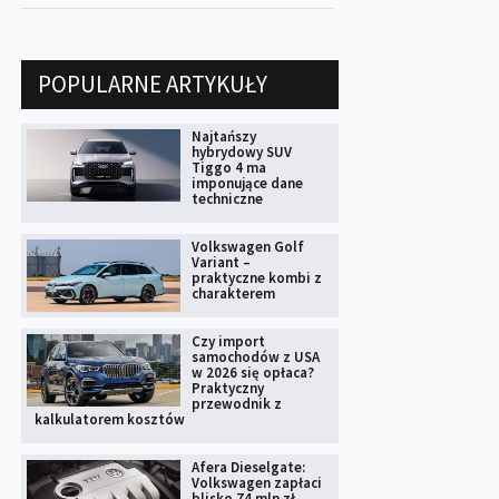
POPULARNE ARTYKUŁY
Najtańszy
hybrydowy SUV
Tiggo 4 ma
imponujące dane
techniczne
Volkswagen Golf
Variant –
praktyczne kombi z
charakterem
Czy import
samochodów z USA
w 2026 się opłaca?
Praktyczny
przewodnik z
kalkulatorem kosztów
Afera Dieselgate:
Volkswagen zapłaci
blisko 74 mln zł