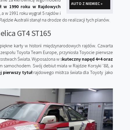
AUTO Z NIEMIEC »
ył w 1990 roku w Rajdowych
 a w 1991 roku wygrał 5 rajdów i
ajdzie Australii stanął na drodze do realizacji tych planów.
elica GT4 ST165
 piękne karty w historii międzynarodowych rajdów. Czwarta
jni zespołu Toyota Team Europe, przyniosła Toyocie pierwsze
ostwach Świata. Wyposażona w s
kuteczny napęd 4×4 oraz
m samochodem. Swój debiut miała w Rajdzie Korsyki ’88, a
j pierwszy tytuł
rajdowego mistrza świata dla Toyoty jako