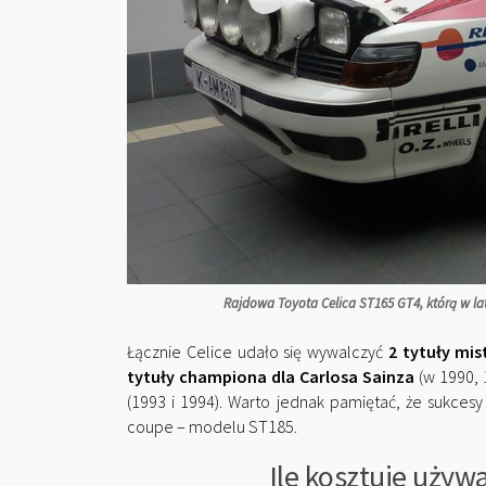
Rajdowa Toyota Celica ST165 GT4, którą w lat
Łącznie Celice udało się wywalczyć
2 tytuły mi
tytuły championa dla Carlosa Sainza
(w 1990, 
(1993 i 1994). Warto jednak pamiętać, że sukcesy 
coupe – modelu ST185.
Ile kosztuje używ