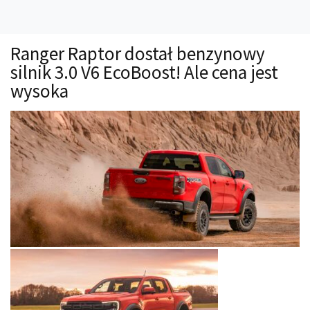
Technika
Prawo
Ranger Raptor dostał benzynowy
Technika jazdy
silnik 3.0 V6 EcoBoost! Ale cena jest
Oświetlenie
wysoka
Kalkulatory
Przelicznik mocy
Auto z niemiec
Galerie