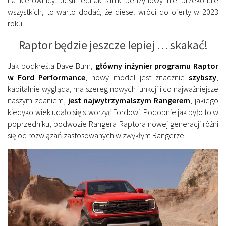
na kierownicy. Jeśli jednak silnik benzynowy nie przekonuje
wszystkich, to warto dodać, że diesel wróci do oferty w 2023
roku.
Raptor będzie jeszcze lepiej … skakać!
Jak podkreśla Dave Burn,
główny inżynier programu Raptor
w Ford Performance
, nowy model jest znacznie
szybszy
,
kapitalnie wygląda, ma szereg nowych funkcji i co najważniejsze
naszym zdaniem,
jest najwytrzymalszym Rangerem
, jakiego
kiedykolwiek udało się stworzyć Fordowi. Podobnie jak było to w
poprzedniku, podwozie Rangera Raptora nowej generacji różni
się od rozwiązań zastosowanych w zwykłym Rangerze.