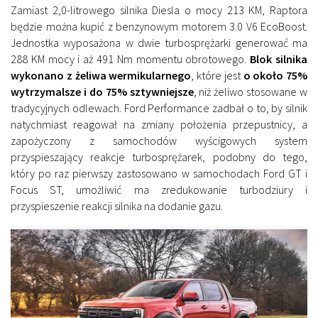
Zamiast 2,0-litrowego silnika Diesla o mocy 213 KM, Raptora
będzie można kupić z benzynowym motorem 3.0 V6 EcoBoost.
Jednostka wyposażona w dwie turbosprężarki generować ma
288 KM mocy i aż 491 Nm momentu obrotowego.
Blok silnika
wykonano z żeliwa wermikularnego
, które jest
o około 75%
wytrzymalsze i do 75% sztywniejsze
, niż żeliwo stosowane w
tradycyjnych odlewach. Ford Performance zadbał o to, by silnik
natychmiast reagował na zmiany położenia przepustnicy, a
zapożyczony z samochodów wyścigowych system
przyspieszający reakcje turbosprężarek, podobny do tego,
który po raz pierwszy zastosowano w samochodach Ford GT i
Focus ST, umożliwić ma zredukowanie turbodziury i
przyspieszenie reakcji silnika na dodanie gazu.