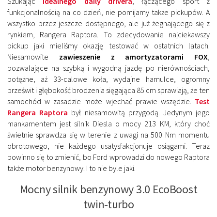
Szukając
idealnego daily drivera
, łączącego sport z
funkcjonalnością na co dzień, nie pomijamy także pickupów. A
wszystko przez jeszcze dostępnego, ale już żegnającego się z
rynkiem, Rangera Raptora. To zdecydowanie najciekawszy
pickup jaki mieliśmy okazję testować w ostatnich latach.
Niesamowite
zawieszenie z amortyzatorami FOX
,
pozwalające na szybką i wygodną jazdę po nierównościach,
potężne, aż 33-calowe koła, wydajne hamulce, ogromny
prześwit i głębokość brodzenia sięgająca 85 cm sprawiają, że ten
samochód w zasadzie może wjechać prawie wszędzie.
Test
Rangera Raptora
był niesamowitą przygodą. Jedynym jego
mankamentem jest silnik Diesla o mocy 213 KM, który choć
świetnie sprawdza się w terenie z uwagi na 500 Nm momentu
obrotowego, nie każdego usatysfakcjonuje osiągami. Teraz
powinno się to zmienić, bo Ford wprowadzi do nowego Raptora
także motor benzynowy. I to nie byle jaki.
Mocny silnik benzynowy 3.0 EcoBoost
twin-turbo