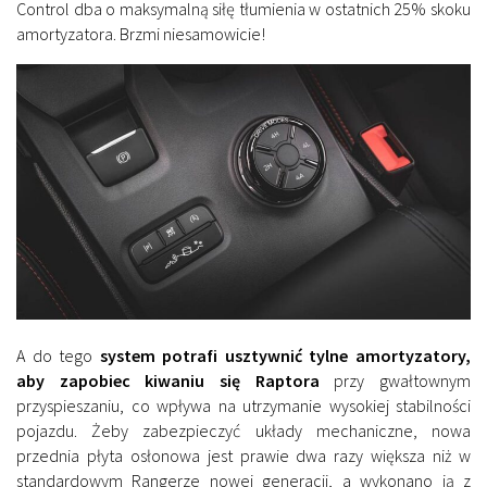
Control dba o maksymalną siłę tłumienia w ostatnich 25% skoku
amortyzatora. Brzmi niesamowicie!
A do tego
system potrafi usztywnić tylne amortyzatory,
aby zapobiec kiwaniu się Raptora
przy gwałtownym
przyspieszaniu, co wpływa na utrzymanie wysokiej stabilności
pojazdu. Żeby zabezpieczyć układy mechaniczne, nowa
przednia płyta osłonowa jest prawie dwa razy większa niż w
standardowym Rangerze nowej generacji, a wykonano ją z