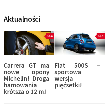
Aktualności
0
2
Carrera GT ma
Fiat 500S –
nowe opony
sportowa
Michelin! Droga
wersja
hamowania
pięćsetki!
krótsza o 12 m!