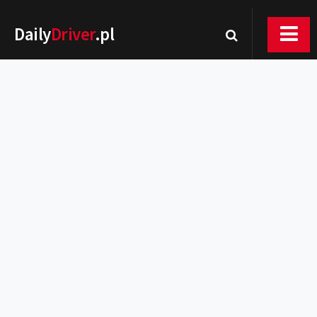
Daily
Driver
.pl
Nowości
Premiery
Rynek
Drogi
Zmiany w prawie
Wydarzenia
MOTORsport
Testy
Porady
Zakup i eksploatacja