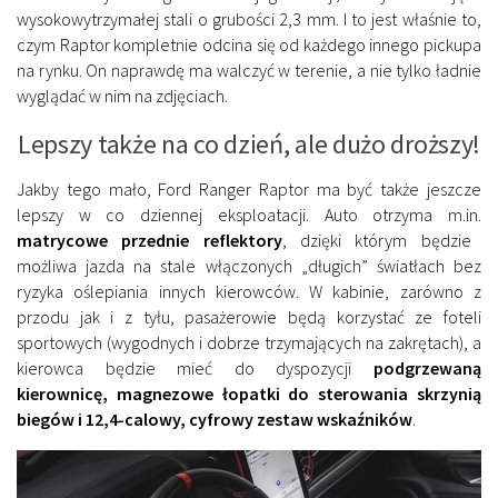
wysokowytrzymałej stali o grubości 2,3 mm. I to jest właśnie to,
czym Raptor kompletnie odcina się od każdego innego pickupa
na rynku. On naprawdę ma walczyć w terenie, a nie tylko ładnie
wyglądać w nim na zdjęciach.
Lepszy także na co dzień, ale dużo droższy!
Jakby tego mało, Ford Ranger Raptor ma być także jeszcze
lepszy w co dziennej eksploatacji. Auto otrzyma m.in.
matrycowe przednie reflektory
, dzięki którym będzie
możliwa jazda na stale włączonych „długich” światłach bez
ryzyka oślepiania innych kierowców. W kabinie, zarówno z
przodu jak i z tyłu, pasażerowie będą korzystać ze foteli
sportowych (wygodnych i dobrze trzymających na zakrętach), a
kierowca będzie mieć do dyspozycji
podgrzewaną
kierownicę, magnezowe łopatki do sterowania skrzynią
biegów i 12,4-calowy, cyfrowy zestaw wskaźników
.