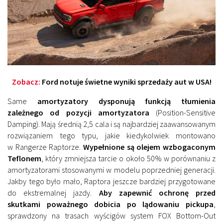
Zobacz:
Ford notuje świetne wyniki sprzedaży aut w USA!
Same
amortyzatory dysponują funkcją tłumienia
zależnego od pozycji amortyzatora
(Position-Sensitive
Damping). Mają średnią 2,5 cala i są najbardziej zaawansowanym
rozwiązaniem tego typu, jakie kiedykolwiek montowano
w Rangerze Raptorze.
Wypełnione są olejem wzbogaconym
Teflonem
, który zmniejsza tarcie o około 50% w porównaniu z
amortyzatorami stosowanymi w modelu poprzedniej generacji.
Jakby tego było mało, Raptora jeszcze bardziej przygotowane
do ekstremalnej jazdy.
Aby zapewnić ochronę przed
skutkami poważnego dobicia po lądowaniu pickupa
,
sprawdzony na trasach wyścigów system FOX Bottom-Out