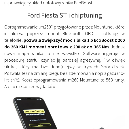
usprawniający układ dolotowy silnika EcoBoost.
Ford Fiesta ST i chiptuning
Oprogramowanie „m260” przygotowane przez Mountune, które
instalujesz poprzez moduł Bluetooth OBD i aplikację w
telefonie,
pozwala zwiększyć moc silnika 1.5 EcoBoost z 200
do 260 KM i moment obrotowy z 290 aż do 365 Nm
. Jednak
nowa mapa silnika to nie wszystko. Software ingeruje w
procedurę startu, czyniąc ją bardziej agresywną, i w dźwięk
silnika, który ma być donośniejszy w trybach Sport/Track.
Pozwala też na zmianę biegu bez zdejmowania nogi z gazu (no-
lift shift). Koszt oprogramowania m260 Mountune to 563 funty.
Ale to nie koniec wydatków.