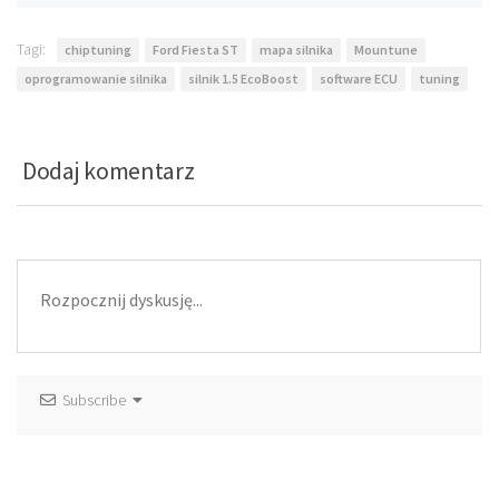
Tagi:
chiptuning
Ford Fiesta ST
mapa silnika
Mountune
oprogramowanie silnika
silnik 1.5 EcoBoost
software ECU
tuning
Dodaj komentarz
Subscribe