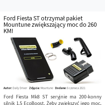
Technika
Prawo
Ford Fiesta ST otrzymał pakiet
Technika jazdy
Mountune zwiększający moc do 260
Oświetlenie
KM!
Kalkulatory
Przelicznik mocy
Auto z niemiec
Galerie
Autor:
Daily Driver ·
Zdjęcia:
Mountune ·
Dodane:
8 czerwca 2021
Ford Fiesta Mk8 ST seryjnie ma 200-konny
silnik 1.5 EcoBoost. Żeby zwiększyć jego moc,