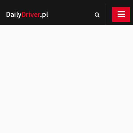
Daily
Driver
.pl
Nowości
Premiery
Rynek
Drogi
Zmiany w prawie
Wydarzenia
MOTORsport
Testy
Porady
Zakup i eksploatacja