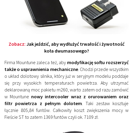
Zobacz:
Jak jeździć, aby wydłużyć trwałość i żywotność
koła dwumasowego?
Firma Mountune zaleca też, aby
modyfikację softu rozszerzyć
także o usprawnienia mechaniczne
. Chodzi przede wszystkim
o układ dolotowy silnika, który już w seryjnym modelu poddaje
się przy wysokich temperaturach powietrza. Aby utrzymać
deklarowaną moc pakietu m260, warto zatem od razu zamówić
w Mountune
nowy intercooler wraz z orurowaniem oraz
filtr powietrza z pełnym dolotem
. Taki zestaw kosztuje
łącznie 805,84 funtów. Całkowity koszt zwiększenia mocy w
Fieście ST to zatem 1369 funtów czyli ok. 7109 zł.