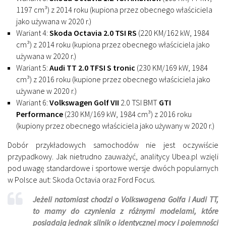
1197 cm³) z 2014 roku (kupiona przez obecnego właściciela
jako używana w 2020 r.)
Wariant 4:
Skoda Octavia 2.0 TSI RS
(220 KM/162 kW, 1984
cm³) z 2014 roku (kupiona przez obecnego właściciela jako
używana w 2020 r.)
Wariant 5:
Audi TT 2.0 TFSI S tronic
(230 KM/169 kW, 1984
cm³) z 2016 roku (kupione przez obecnego właściciela jako
używane w 2020 r.)
Wariant 6:
Volkswagen Golf VII
2.0 TSI BMT
GTI
Performance
(230 KM/169 kW, 1984 cm³) z 2016 roku
(kupiony przez obecnego właściciela jako używany w 2020 r.)
Dobór przykładowych samochodów nie jest oczywiście
przypadkowy. Jak nietrudno zauważyć, analitycy Ubea.pl wzięli
pod uwagę standardowe i sportowe wersje dwóch popularnych
w Polsce aut: Skoda Octavia oraz Ford Focus.
Jeżeli natomiast chodzi o Volkswagena Golfa i Audi TT,
to mamy do czynienia z różnymi modelami, które
posiadają jednak silnik o identycznej mocy i pojemności