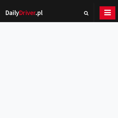
Daily
Driver
.pl
Nowości
Premiery
Rynek
Drogi
Zmiany w prawie
Wydarzenia
MOTORsport
Testy
Porady
Zakup i eksploatacja