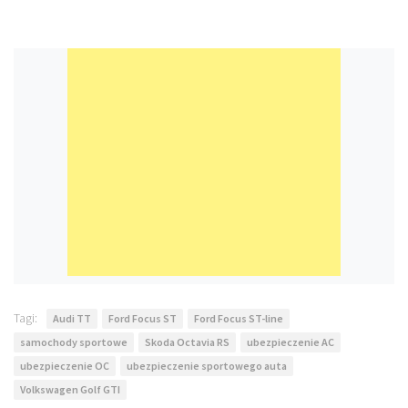
Tagi:
Audi TT
Ford Focus ST
Ford Focus ST-line
samochody sportowe
Skoda Octavia RS
ubezpieczenie AC
ubezpieczenie OC
ubezpieczenie sportowego auta
Volkswagen Golf GTI