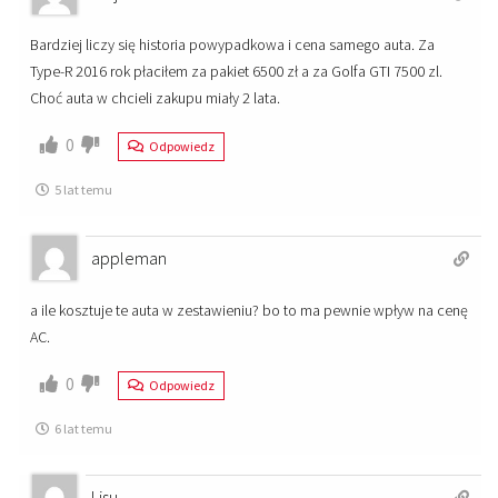
Bardziej liczy się historia powypadkowa i cena samego auta. Za
Type-R 2016 rok płaciłem za pakiet 6500 zł a za Golfa GTI 7500 zl.
Choć auta w chcieli zakupu miały 2 lata.
0
Odpowiedz
5 lat temu
appleman
a ile kosztuje te auta w zestawieniu? bo to ma pewnie wpływ na cenę
AC.
0
Odpowiedz
6 lat temu
Lisu