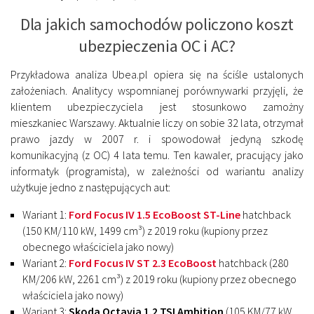
Dla jakich samochodów policzono koszt
ubezpieczenia OC i AC?
Przykładowa analiza Ubea.pl opiera się na ściśle ustalonych
założeniach. Analitycy wspomnianej porównywarki przyjęli, że
klientem ubezpieczyciela jest stosunkowo zamożny
mieszkaniec Warszawy. Aktualnie liczy on sobie 32 lata, otrzymał
prawo jazdy w 2007 r. i spowodował jedyną szkodę
komunikacyjną (z OC) 4 lata temu. Ten kawaler, pracujący jako
informatyk (programista), w zależności od wariantu analizy
użytkuje jedno z następujących aut:
Wariant 1:
Ford Focus IV 1.5 EcoBoost ST-Line
hatchback
(150 KM/110 kW, 1499 cm³) z 2019 roku (kupiony przez
obecnego właściciela jako nowy)
Wariant 2:
Ford Focus IV ST 2.3 EcoBoost
hatchback (280
KM/206 kW, 2261 cm³) z 2019 roku (kupiony przez obecnego
właściciela jako nowy)
Wariant 3:
Skoda Octavia 1.2 TSI Ambition
(105 KM/77 kW,