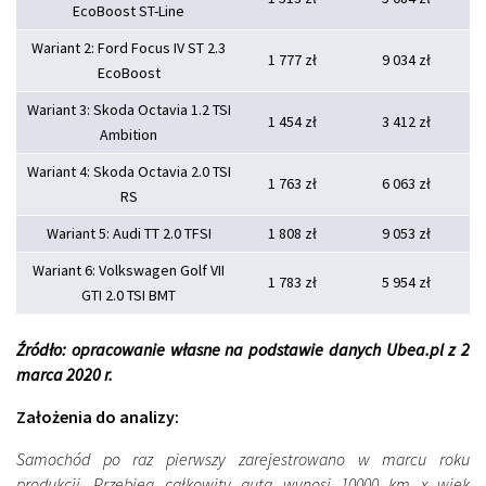
EcoBoost ST-Line
Wariant 2: Ford Focus IV ST 2.3
1 777 zł
9 034 zł
EcoBoost
Wariant 3: Skoda Octavia 1.2 TSI
1 454 zł
3 412 zł
Ambition
Wariant 4: Skoda Octavia 2.0 TSI
1 763 zł
6 063 zł
RS
Wariant 5: Audi TT 2.0 TFSI
1 808 zł
9 053 zł
Wariant 6: Volkswagen Golf VII
1 783 zł
5 954 zł
GTI 2.0 TSI BMT
Źródło: opracowanie własne na podstawie danych Ubea.pl z 2
marca 2020 r.
Założenia do analizy:
Samochód po raz pierwszy zarejestrowano w marcu roku
produkcji. Przebieg całkowity auta wynosi 10000 km x wiek