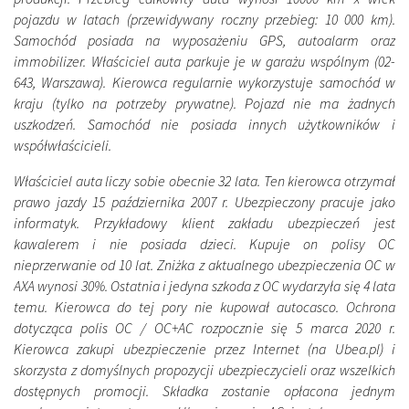
pojazdu w latach (przewidywany roczny przebieg: 10 000 km).
Samochód posiada na wyposażeniu GPS, autoalarm oraz
immobilizer. Właściciel auta parkuje je w garażu wspólnym (02-
643, Warszawa). Kierowca regularnie wykorzystuje samochód w
kraju (tylko na potrzeby prywatne). Pojazd nie ma żadnych
uszkodzeń. Samochód nie posiada innych użytkowników i
współwłaścicieli.
Właściciel auta liczy sobie obecnie 32 lata. Ten kierowca otrzymał
prawo jazdy 15 października 2007 r. Ubezpieczony pracuje jako
informatyk. Przykładowy klient zakładu ubezpieczeń jest
kawalerem i nie posiada dzieci. Kupuje on polisy OC
nieprzerwanie od 10 lat. Zniżka z aktualnego ubezpieczenia OC w
AXA wynosi 30%. Ostatnia i jedyna szkoda z OC wydarzyła się 4 lata
temu. Kierowca do tej pory nie kupował autocasco. Ochrona
dotycząca polis OC / OC+AC rozpocznie się 5 marca 2020 r.
Kierowca zakupi ubezpieczenie przez Internet (na Ubea.pl) i
skorzysta z domyślnych propozycji ubezpieczycieli oraz wszelkich
dostępnych promocji. Składka zostanie opłacona jednym