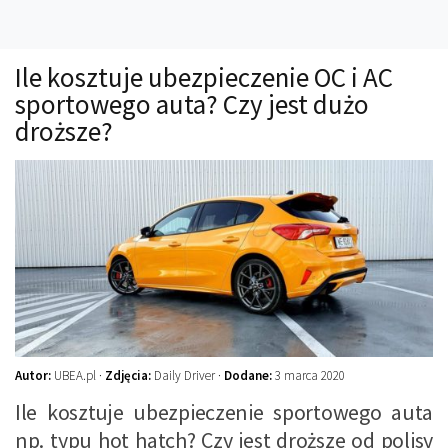
Technika
Prawo
Ile kosztuje ubezpieczenie OC i AC
Technika jazdy
sportowego auta? Czy jest dużo
Oświetlenie
droższe?
Kalkulatory
Przelicznik mocy
Auto z niemiec
Galerie
Autor:
UBEA.pl ·
Zdjęcia:
Daily Driver ·
Dodane:
3 marca 2020
Ile kosztuje ubezpieczenie sportowego auta
np. typu hot hatch? Czy jest droższe od polisy