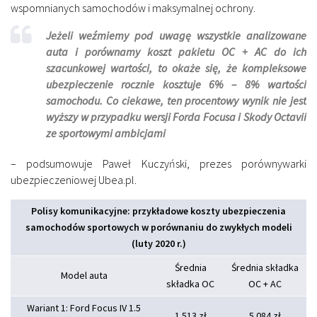
wspomnianych samochodów i maksymalnej ochrony.
Jeżeli weźmiemy pod uwagę wszystkie analizowane
auta i porównamy koszt pakietu OC + AC do ich
szacunkowej wartości, to okaże się, że kompleksowe
ubezpieczenie rocznie kosztuje 6% – 8% wartości
samochodu. Co ciekawe, ten procentowy wynik nie jest
wyższy w przypadku wersji Forda Focusa i Skody Octavii
ze sportowymi ambicjami
– podsumowuje Paweł Kuczyński, prezes porównywarki
ubezpieczeniowej Ubea.pl.
Polisy komunikacyjne: przykładowe koszty ubezpieczenia
samochodów sportowych w porównaniu do zwykłych modeli
(luty 2020 r.)
Średnia
Średnia składka
Model auta
składka OC
OC + AC
Wariant 1: Ford Focus IV 1.5
1 513 zł
5 084 zł