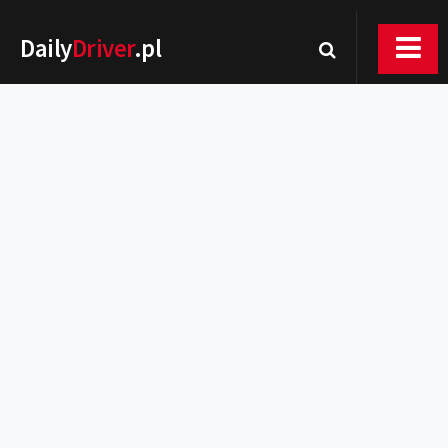
Daily
Driver
.pl
Nowości
Premiery
Rynek
Drogi
Zmiany w prawie
Wydarzenia
MOTORsport
Testy
Porady
Zakup i eksploatacja