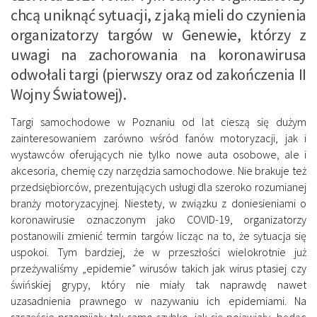
chcą uniknąć sytuacji, z jaką mieli do czynienia
organizatorzy targów w Genewie, którzy z
uwagi na zachorowania na koronawirusa
odwołali targi (pierwszy oraz od zakończenia II
Wojny Światowej).
Targi samochodowe w Poznaniu od lat cieszą się dużym
zainteresowaniem zarówno wśród fanów motoryzacji, jak i
wystawców oferujących nie tylko nowe auta osobowe, ale i
akcesoria, chemię czy narzędzia samochodowe. Nie brakuje też
przedsiębiorców, prezentujących usługi dla szeroko rozumianej
branży motoryzacyjnej. Niestety, w związku z doniesieniami o
koronawirusie oznaczonym jako COVID-19, organizatorzy
postanowili zmienić termin targów licząc na to, że sytuacja się
uspokoi. Tym bardziej, że w przeszłości wielokrotnie już
przeżywaliśmy „epidemie” wirusów takich jak wirus ptasiej czy
świńskiej grypy, który nie miały tak naprawdę nawet
uzasadnienia prawnego w nazywaniu ich epidemiami. Na
szczęście przemijały tak samo szybko, jak się pojawiały, będąc