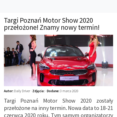
Technika
Prawo
Targi Poznań Motor Show 2020
Technika jazdy
przełożone! Znamy nowy termin!
Oświetlenie
Kalkulatory
Przelicznik mocy
Auto z niemiec
Galerie
Autor:
Daily Driver ·
Zdjęcia:
·
Dodane:
3 marca 2020
Targi Poznań Motor Show 2020 zostały
przełożone na inny termin. Nowa data to 18-21
czerwca 2020 roku. Tym samym organizatorzy