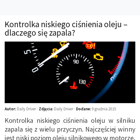
Technika
Prawo
Kontrolka niskiego ciśnienia oleju –
Technika jazdy
dlaczego się zapala?
Oświetlenie
Kalkulatory
Przelicznik mocy
Auto z niemiec
Galerie
Autor:
Daily Driver ·
Zdjęcia:
Daily Driver ·
Dodane:
9 grudnia 2015
Kontrolka niskiego ciśnienia oleju w silniku
zapala się z wielu przyczyn. Najczęściej winny
jest niski poziom oleju silnikowego w motorze,