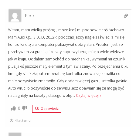
Piotr
Witam, mam wielką prośbę , może ktoś mi podpowie coś fachowo.
Mam Audi Q5, 3.0L.D. 2012R. podczas jazdy nagle zaświeciła mi się
kontrolka oleju a komputer pokazywał dobry stan. Problem jest ze
przebywam za granicą i koszty naprawy będę miał o wiele większe
jak w kraju. Oddałem samochód do mechanika, wymienił mi czujnik
plus jakiś jeszcze mały element z tym związany. Po przejechaniu kilku
km, gdy silnik złapał temperaturę kontrolka znowu się zapaliła co
mnie oczywiście zmartwiło. Gdy dodam więcej gazu, kntrolka gaśnie.
Auto wruciło oczywiście do serwisu lecz obawiam się że mogę być
naciągnięty na koszty , dlatego wolę
…
Czytaj więcej »
0
Odpowiedz
4 lat temu