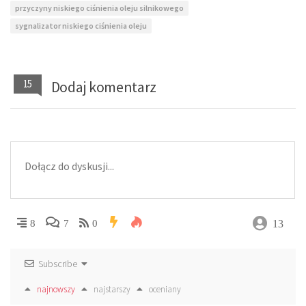
przyczyny niskiego ciśnienia oleju silnikowego
sygnalizator niskiego ciśnienia oleju
15
Dodaj komentarz
13
8
7
0
Subscribe
najnowszy
najstarszy
oceniany