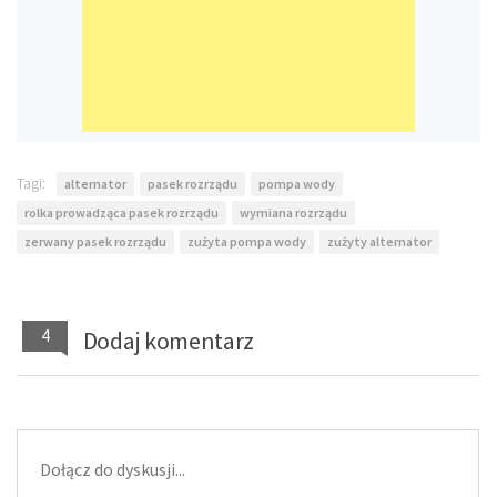
Tagi:
alternator
pasek rozrządu
pompa wody
rolka prowadząca pasek rozrządu
wymiana rozrządu
zerwany pasek rozrządu
zużyta pompa wody
zużyty alternator
4
Dodaj komentarz