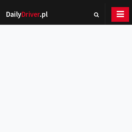
Daily
Driver
.pl
Nowości
Premiery
Rynek
Drogi
Zmiany w prawie
Wydarzenia
MOTORsport
Testy
Porady
Zakup i eksploatacja