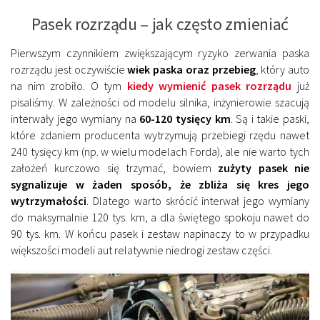
Pasek rozrządu – jak często zmieniać
Pierwszym czynnikiem zwiększającym ryzyko zerwania paska
rozrządu jest oczywiście
wiek paska oraz przebieg
, który auto
na nim zrobiło. O tym
kiedy wymienić pasek rozrządu
już
pisaliśmy. W zależności od modelu silnika, inżynierowie szacują
interwały jego wymiany na
60-120 tysięcy km
. Są i takie paski,
które zdaniem producenta wytrzymują przebiegi rzędu nawet
240 tysięcy km (np. w wielu modelach Forda), ale nie warto tych
założeń kurczowo się trzymać, bowiem
zużyty pasek nie
sygnalizuje w żaden sposób, że zbliża się kres jego
wytrzymałości
. Dlatego warto skrócić interwał jego wymiany
do maksymalnie 120 tys. km, a dla świętego spokoju nawet do
90 tys. km. W końcu pasek i zestaw napinaczy to w przypadku
większości modeli aut relatywnie niedrogi zestaw części.