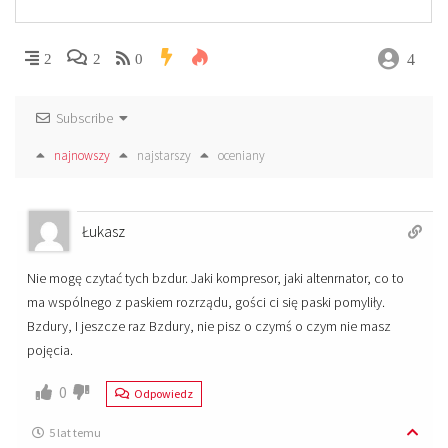
4
2
2
0
Subscribe
najnowszy
najstarszy
oceniany
Łukasz
Nie mogę czytać tych bzdur. Jaki kompresor, jaki altenrnator, co to
ma wspólnego z paskiem rozrządu, gości ci się paski pomyliły.
Bzdury, I jeszcze raz Bzdury, nie pisz o czymś o czym nie masz
pojęcia.
0
Odpowiedz
5 lat temu