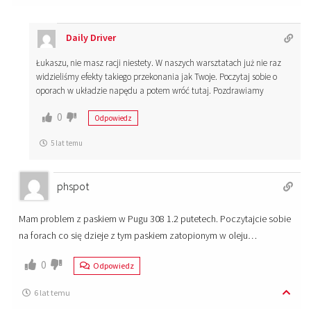
Daily Driver
Łukaszu, nie masz racji niestety. W naszych warsztatach już nie raz
widzieliśmy efekty takiego przekonania jak Twoje. Poczytaj sobie o
oporach w układzie napędu a potem wróć tutaj. Pozdrawiamy
0
Odpowiedz
5 lat temu
phspot
Mam problem z paskiem w Pugu 308 1.2 putetech. Poczytajcie sobie
na forach co się dzieje z tym paskiem zatopionym w oleju…
0
Odpowiedz
6 lat temu