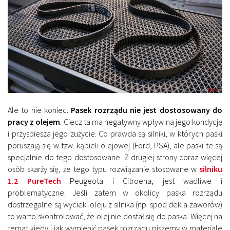
Ale to nie koniec.
Pasek rozrządu nie jest dostosowany do
pracy z olejem
. Ciecz ta ma negatywny wpływ na jego kondycję
i przyspiesza jego zużycie. Co prawda są silniki, w których paski
poruszają się w tzw. kąpieli olejowej (Ford, PSA), ale paski te są
specjalnie do tego dostosowane. Z drugiej strony coraz więcej
osób skarży się, że tego typu rozwiązanie stosowane w
silniku
1.2 PureTech
Peugeota i Citroena, jest wadliwe i
problematyczne. Jeśli zatem w okolicy paska rozrządu
dostrzegalne są wycieki oleju z silnika (np. spod dekla zaworów)
to warto skontrolować, że olej nie dostał się do paska. Więcej na
temat kiedy i jak wymienić pasek rozrządu piszemy w materiale