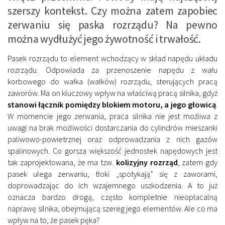
szerszy kontekst. Czy można zatem zapobiec
zerwaniu się paska rozrządu? Na pewno
można wydłużyć jego żywotność i trwałość.
Pasek rozrządu to element wchodzący w skład napędu układu
rozrządu. Odpowiada za przenoszenie napędu z wału
korbowego do wałka (wałków) rozrządu, sterujących pracą
zaworów. Ma on kluczowy wpływ na właściwą pracą silnika, gdyż
stanowi łącznik pomiędzy blokiem motoru, a jego głowicą
.
W momencie jego zerwania, praca silnika nie jest możliwa z
uwagi na brak możliwości dostarczania do cylindrów mieszanki
paliwowo-powietrznej oraz odprowadzania z nich gazów
spalinowych. Co gorsza większość jednostek napędowych jest
tak zaprojektowana, że ma tzw.
kolizyjny rozrząd
, zatem gdy
pasek ulega zerwaniu, tłoki „spotykają” się z zaworami,
doprowadzając do ich wzajemnego uszkodzenia. A to już
oznacza bardzo drogą, często kompletnie nieopłacalną
naprawę silnika, obejmującą szereg jego elementów. Ale co ma
wpływ na to, że pasek pęka?