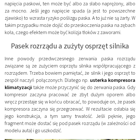
napięcia paskowi, ten może być albo za słabo naprężony, albo
za mocno. Jeśli jego napięcie spada (a jest to powszechne
zjawisko) to wzrasta ryzyko poślizgu paska. A to już nie są żarty. W
takim przypadku może dojść do przeskoczenia paska na zębach
koła, czego efektem może być kolizja tłoków z zaworami.
Pasek rozrządu a zużyty osprzęt silnika
Inne powody przedwczesnego zerwania paska rozrządu
związane są ze zużyciem osprzętu silnika współpracującego z
rozrządem. Trzeba bowiem pamiętać, że silnik i jego osprzęt to
zespół naczyń połączonych. Dlatego np.
usterka kompresora
klimatyzacji
także może przyczynić się do zerwania paska. Gdy
kompresor zaczyna pracować ze zbyt dużym oporem albo
wręcz przestaje się w końcu obracać, to powoduje on, że pasek
kompresora zaczyna się przegrzewać. W rezultacie osłabia się
jego konstrukcja, a tym samy trwałość. Jeśli pęknie, jego
fragment może dostać się pod pasek rozrządu (w zależności od
modelu auta) i go uszkodzić.