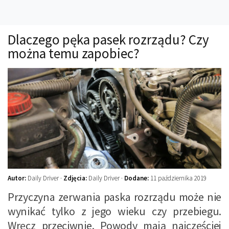
Technika
Prawo
Dlaczego pęka pasek rozrządu? Czy
Technika jazdy
można temu zapobiec?
Oświetlenie
Kalkulatory
Przelicznik mocy
Auto z niemiec
Galerie
Autor:
Daily Driver ·
Zdjęcia:
Daily Driver ·
Dodane:
11 października 2019
Przyczyna zerwania paska rozrządu może nie
wynikać tylko z jego wieku czy przebiegu.
Wręcz przeciwnie. Powody mają najczęściej