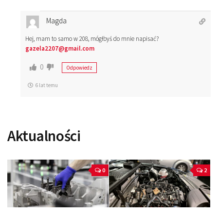
Magda
Hej, mam to samo w 208, mógłbyś do mnie napisać?
gazela2207@gmail.com
0
Odpowiedz
6 lat temu
Aktualności
0
2