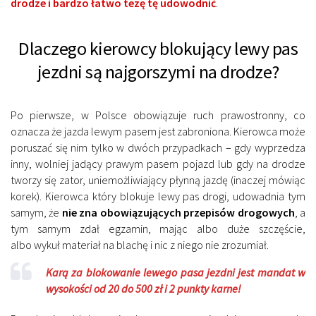
drodze i bardzo łatwo tezę tę udowodnić
.
Dlaczego kierowcy blokujący lewy pas
jezdni są najgorszymi na drodze?
Po pierwsze, w Polsce obowiązuje ruch prawostronny, co
oznacza że jazda lewym pasem jest zabroniona. Kierowca może
poruszać się nim tylko w dwóch przypadkach – gdy wyprzedza
inny, wolniej jadący prawym pasem pojazd lub gdy na drodze
tworzy się zator, uniemożliwiający płynną jazdę (inaczej mówiąc
korek). Kierowca który blokuje lewy pas drogi, udowadnia tym
samym, że
nie zna obowiązujących przepisów drogowych
, a
tym samym zdał egzamin, mając albo duże szczęście,
albo wykuł materiał na blachę i nic z niego nie zrozumiał.
Karą za blokowanie lewego pasa jezdni jest mandat w
wysokości od 20 do 500 zł i 2 punkty karne!