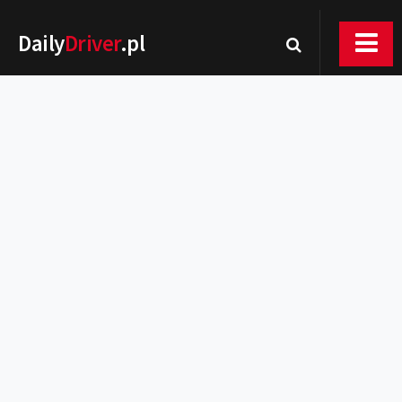
Daily
Driver
.pl
Nowości
Premiery
Rynek
Drogi
Zmiany w prawie
Wydarzenia
MOTORsport
Testy
Porady
Zakup i eksploatacja