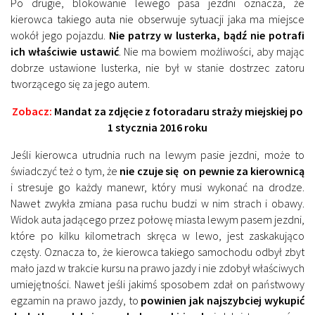
Po drugie, blokowanie lewego pasa jezdni oznacza, że
kierowca takiego auta nie obserwuje sytuacji jaka ma miejsce
wokół jego pojazdu.
Nie patrzy w lusterka, bądź nie potrafi
ich właściwie ustawić
. Nie ma bowiem możliwości, aby mając
dobrze ustawione lusterka, nie był w stanie dostrzec zatoru
tworzącego się za jego autem.
Zobacz:
Mandat za zdjęcie z fotoradaru straży miejskiej po
1 stycznia 2016 roku
Jeśli kierowca utrudnia ruch na lewym pasie jezdni, może to
świadczyć też o tym, że
nie czuje się on pewnie za kierownicą
i stresuje go każdy manewr, który musi wykonać na drodze.
Nawet zwykła zmiana pasa ruchu budzi w nim strach i obawy.
Widok auta jadącego przez połowę miasta lewym pasem jezdni,
które po kilku kilometrach skręca w lewo, jest zaskakująco
częsty. Oznacza to, że kierowca takiego samochodu odbył zbyt
mało jazd w trakcie kursu na prawo jazdy i nie zdobył właściwych
umiejętności. Nawet jeśli jakimś sposobem zdał on państwowy
egzamin na prawo jazdy, to
powinien jak najszybciej wykupić