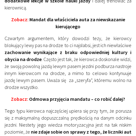
dodatkowe lekcje w szkole nauki jazdy
i dalej trenować za
kierownicą.
Zobacz:
Mandat dla właściciela auta za niewskazanie
kierującego
Czwartym argumentem, który dowodzi tezy, że kierowcy
blokujący lewy pas na drodze to ci najsłabsi, jest ich niewłaściwe
zachowanie wynikające z braku odpowiedniej kultury i
obycia na drodze
. Często jest tak, że kierowca doskonale widzi,
że swoją powolną jazdą lewym pasem jezdni podburza nastroje
innym kierowcom na drodze, a mimo to celowo kontynuuje
jazdę lewym pasem. Uważa się za „szeryfa”, któremu wolno na
drodze wszystko.
Zobacz:
Odmowa przyjęcia mandatu – co robić dalej?
Tego typu kierowca najczęściej upiera się przy tym, że porusza
się z maksymalną dopuszczalną prędkością na danym odcinku
jezdni. Niestety jego wiedza motoryzacyjna jest na tak niskim
poziomie, że
nie zdaje sobie on sprawy z tego, że liczniki aut