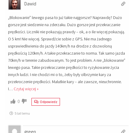
Dawid
„Blokowanie” lewego pasa to już takie najgorsze? Naprawdę? Dużo
gorsze jest siedzenie na zderzaku. Dużo gorsze jest przekraczanie
prędkości. Liczniki nie pokazują prawdy – ok, a o ile więcej pokazują.
O 5 km! Nie więcej. Sprawdźcie sobie z GPS. Nie ma żadnego
usprawiedliwienia do jazdy 140km/h na drodze z dozwoloną
prędkością 120km/h. A takie przekraczanie to norma. Tak samo jazda
70km/h w terenie zabudowanym. To jest problem. A nie „blokowanie”
lewego pasa. Takie przekraczanie prędkości to ryzykowanie życia
innych ludzi. I nie chodzi mi o to, żeby były olbrzymie kary za
przekroczenie prędkości. Malutkie kary – ale zawsze, nieuchronnie.
I
…
Czytaj więcej »
0
Odpowiedz
5 lat temu
green