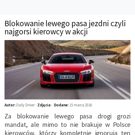
Technika
Prawo
Blokowanie lewego pasa jezdni czyli
Technika jazdy
najgorsi kierowcy w akcji
Oświetlenie
Kalkulatory
Przelicznik mocy
Auto z niemiec
Galerie
Autor:
Daily Driver ·
Zdjęcia:
·
Dodane:
15 marca 2016
Za blokowanie lewego pasa drogi grozi
mandat, ale mimo to nie brakuje w Polsce
kierowców, którzy kompletnie ignorują ten