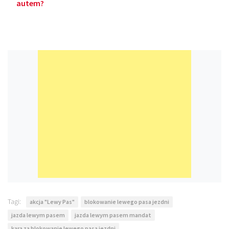
autem?
Tagi:
akcja "Lewy Pas"
blokowanie lewego pasa jezdni
jazda lewym pasem
jazda lewym pasem mandat
kara za blokowanie lewego pasa jezdni