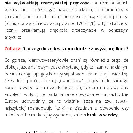
nie wyświetlają rzeczywistej prędkości
, a różnica w ich
wskazaniach może sięgać nawet kilkudziesięciu kilometrów w
zależności od modelu auta i prędkości z jaką się ono porusza
(różnica ta wyraźnie wzrasta powyżej 120 km/h). O tym dlaczego
liczniki przekłamują prędkość przeczytacie w poniższym
artykule:
Zobacz:
Dlaczego licznik w samochodzie zawyża prędkość?
Co gorsza, kierowcy-szeryfowie znani są również z tego, że
blokują jazdę na lewym pasie w sytuacji gdy ten zanika na danym
odcinku drogi (np. gdy kończy się obwodnica miasta). Twierdzą,
że w ten sposób blokują „cwaniaków” jadących do samego
końca lewego pasa i wciskających się potem na prawy pas.
Problem w tym, że badania przeprowadzane na zachodzie
Europy udowodniły, że to właśnie jazda na tzw. suwak,
najszybciej rozładowuje korki na zjazdach z obwodnic czy
autostrad. Po raz kolejny wychodzą zatem
braki w wiedzy
.