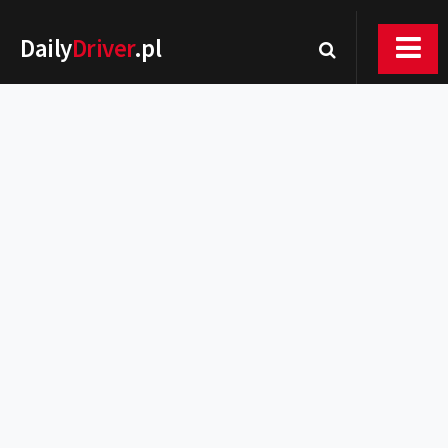
Daily
Driver
.pl
Nowości
Premiery
Rynek
Drogi
Zmiany w prawie
Wydarzenia
MOTORsport
Testy
Porady
Zakup i eksploatacja