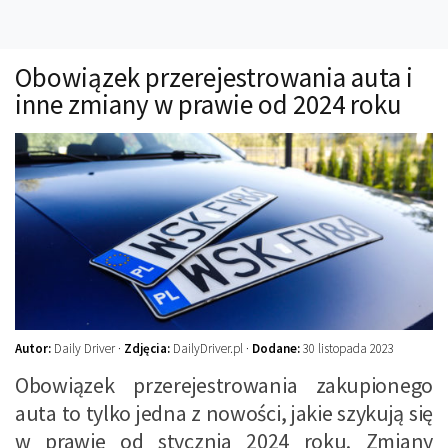
Technika
Prawo
Obowiązek przerejestrowania auta i
Technika jazdy
inne zmiany w prawie od 2024 roku
Oświetlenie
Kalkulatory
Przelicznik mocy
Auto z niemiec
Galerie
Autor:
Daily Driver ·
Zdjęcia:
DailyDriver.pl ·
Dodane:
30 listopada 2023
Obowiązek przerejestrowania zakupionego
auta to tylko jedna z nowości, jakie szykują się
w prawie od stycznia 2024 roku. Zmiany