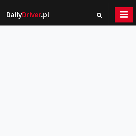
Daily
Driver
.pl
Nowości
Premiery
Rynek
Drogi
Zmiany w prawie
Wydarzenia
MOTORsport
Testy
Porady
Zakup i eksploatacja