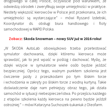
drogowego w całej Polsce, oczywiście pod warunkiem, że
odwiedzą ośrodek i zweryfikują swoje umiejętności w praktyce.
Niestety większość kierowców w Polsce jest przekonana, że ich
umiejętności są wystarczające” – mówi Ryszard Izdebski,
Koordynator ds. obsługi biura handlowego i floty
samochodowej w MAPEI Polska.
Zobacz:
Skoda Snowman – nowy SUV już w 2016 roku!
„W ŠKODA AutoLab obowiązkowo trzeba przetestować
symulator dachowania, dzięki któremu kierowca może
sprawdzić, jak to jest wpaść w poślizg i dachować. Myślę, że
dzięki wizycie w symulatorze wiele osób będzie jeździć
bezpieczniej. Oprócz tego, ważnym punktem szkolenia jest
ćwiczenie jazdy z przeszkodami po tym śliskim torze
i wchodzenia w zakręty po śliskim torze z wodną kurtyną. Takie
doświadczenie daje nam pełniejszy obraz tego, jak działa
samochód w sytuacji niebezpieczeństwa. Po przejściu każdego
z etapów szkolenia każdy kierowca na pewno będzie jeździł
ostrożniej “ – mówi Katarzyna Suchoszek-Łukaniuk z Oleofarm.