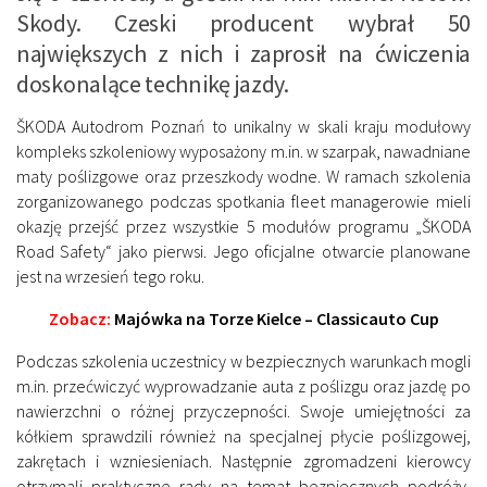
Skody. Czeski producent wybrał 50
największych z nich i zaprosił na ćwiczenia
doskonalące technikę jazdy.
ŠKODA Autodrom Poznań to unikalny w skali kraju modułowy
kompleks szkoleniowy wyposażony m.in. w szarpak, nawadniane
maty poślizgowe oraz przeszkody wodne. W ramach szkolenia
zorganizowanego podczas spotkania fleet managerowie mieli
okazję przejść przez wszystkie 5 modułów programu „ŠKODA
Road Safety“ jako pierwsi. Jego oficjalne otwarcie planowane
jest na wrzesień tego roku.
Zobacz:
Majówka na Torze Kielce – Classicauto Cup
Podczas szkolenia uczestnicy w bezpiecznych warunkach mogli
m.in. przećwiczyć wyprowadzanie auta z poślizgu oraz jazdę po
nawierzchni o różnej przyczepności. Swoje umiejętności za
kółkiem sprawdzili również na specjalnej płycie poślizgowej,
zakrętach i wzniesieniach. Następnie zgromadzeni kierowcy
otrzymali praktyczne rady na temat bezpiecznych podróży,