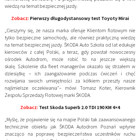
wiedzą na temat bezpiecznej jazdy.
Zobacz:
Pierwszy długodystansowy test Toyoty Mirai
„Cieszymy się, że nasza marka oferuje Klientom flotowym nie
tylko bezpieczne samochody, ale również praktyczną wiedzę
na temat bezpiecznej jazdy. ŠKODA Auto Szkoła od lat edukuje
kierowców z całej Polski, a teraz, gdy powstał nowoczesny
ośrodek Autodrom, może robić to na jeszcze większą
skalę. Szkolenie dla fleet managerów okazało się strzałem w
dziesiątkę – ich zaangażowanie podczas ćwiczeń i chęć
rozwijania swoich umiejętności za kółkiem przeszły nasze
najśmielsze oczekiwania”– mówi Tomasz Koter, Kierownik
Zespołu Sprzedaży Flotowej marki ŠKODA.
Zobacz:
Test Skoda Superb 2.0 TDI 190 KM 4×4
„Myślę, że pojawienie się na mapie Polski tak zaawansowanego
technicznie obiektu jak ŠKODA Autodrom Poznań wpłynie
znacząco na poprawę bezpieczeństwa uczestników ruchu