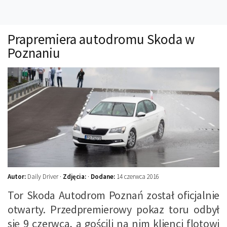
Technika
Prawo
Prapremiera autodromu Skoda w
Technika jazdy
Poznaniu
Oświetlenie
Kalkulatory
Przelicznik mocy
Auto z niemiec
Galerie
Autor:
Daily Driver ·
Zdjęcia:
·
Dodane:
14 czerwca 2016
Tor Skoda Autodrom Poznań został oficjalnie
otwarty. Przedpremierowy pokaz toru odbył
się 9 czerwca, a gościli na nim klienci flotowi