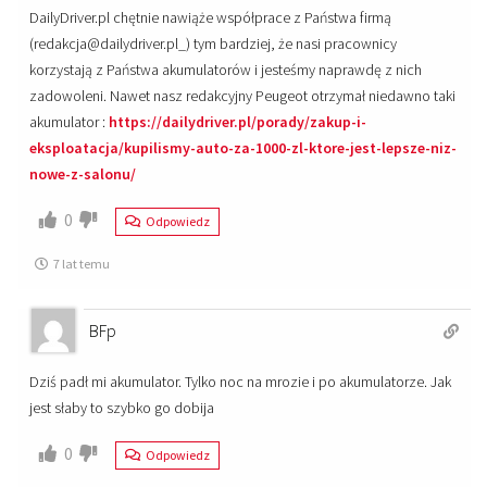
DailyDriver.pl chętnie nawiąże współprace z Państwa firmą
(redakcja@dailydriver.pl_) tym bardziej, że nasi pracownicy
korzystają z Państwa akumulatorów i jesteśmy naprawdę z nich
zadowoleni. Nawet nasz redakcyjny Peugeot otrzymał niedawno taki
akumulator :
https://dailydriver.pl/porady/zakup-i-
eksploatacja/kupilismy-auto-za-1000-zl-ktore-jest-lepsze-niz-
nowe-z-salonu/
0
Odpowiedz
7 lat temu
BFp
Dziś padł mi akumulator. Tylko noc na mrozie i po akumulatorze. Jak
jest słaby to szybko go dobija
0
Odpowiedz