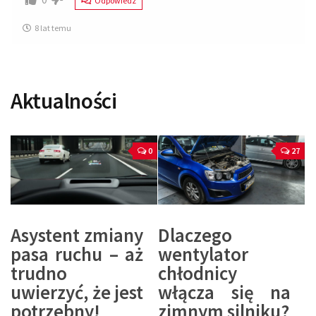
Odpowiedz
8 lat temu
Aktualności
0
27
Asystent zmiany
Dlaczego
pasa ruchu – aż
wentylator
trudno
chłodnicy
uwierzyć, że jest
włącza się na
potrzebny!
zimnym silniku?