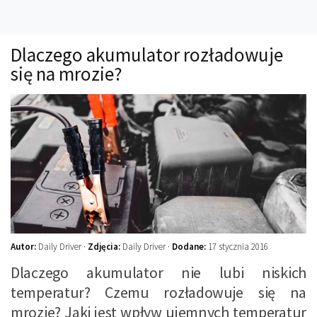
Technika
Prawo
Dlaczego akumulator rozładowuje
Technika jazdy
się na mrozie?
Oświetlenie
Kalkulatory
Przelicznik mocy
Auto z niemiec
Galerie
Autor:
Daily Driver ·
Zdjęcia:
Daily Driver ·
Dodane:
17 stycznia 2016
Dlaczego akumulator nie lubi niskich
temperatur? Czemu rozładowuje się na
mrozie? Jaki jest wpływ ujemnych temperatur