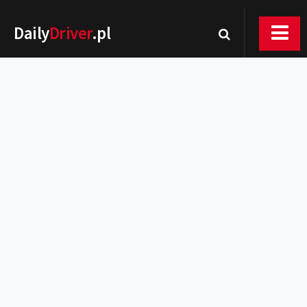
Daily
Driver
.pl
Nowości
Premiery
Rynek
Drogi
Zmiany w prawie
Wydarzenia
MOTORsport
Testy
Porady
Zakup i eksploatacja