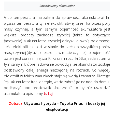
Rozładowany akumulator
A co temperatura ma zatem do sprawności akumulatora? Im
wyższa temperatura tym elektrolit łatwiej przenika przez pory
masy czynnej, a tym samym pojemność akumulatora jest
większa, procesy zachodzą szybciej (także te dotyczące
ładowania) a akumulator szybciej odzyskuje swoją pojemność.
Jeśli elektrolit nie jest w stanie dotrzeć do wszystkich porów
masy czynnej (dyfuzja elektrolitu w masie czynnej) to pojemność
baterii jest coraz mniejsza. Kilka dni mrozu, krótka jazda autem a
tym samym krótkie ładowanie powodują, że akumulator zostaje
pozbawiony całej energii niezbędnej na rozruch. Co więcej,
elektrolit w takich warunkach staje się wodą i zamarza. Dlatego
jeśli akumulator traci energię, warto zabrać go na noc do domu i
podłączyć pod prostownik. Jak zrobić to by nie uszkodzić
akumulatora opisujemy
tutaj
.
Zobacz:
Używana hybryda – Toyota Prius II i koszty jej
eksploatacji