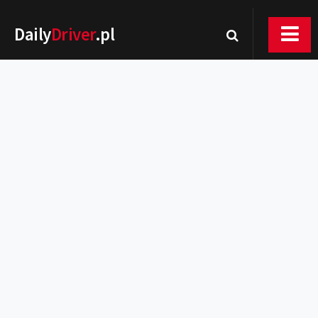
Daily
Driver
.pl
Nowości
Premiery
Rynek
Drogi
Zmiany w prawie
Wydarzenia
MOTORsport
Testy
Porady
Zakup i eksploatacja