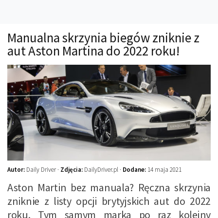
Technika
Prawo
Manualna skrzynia biegów zniknie z
Technika jazdy
aut Aston Martina do 2022 roku!
Oświetlenie
Kalkulatory
Przelicznik mocy
Auto z niemiec
Galerie
Autor:
Daily Driver ·
Zdjęcia:
DailyDriver.pl ·
Dodane:
14 maja 2021
Aston Martin bez manuala? Ręczna skrzynia
zniknie z listy opcji brytyjskich aut do 2022
roku. Tym samym marka po raz kolejny