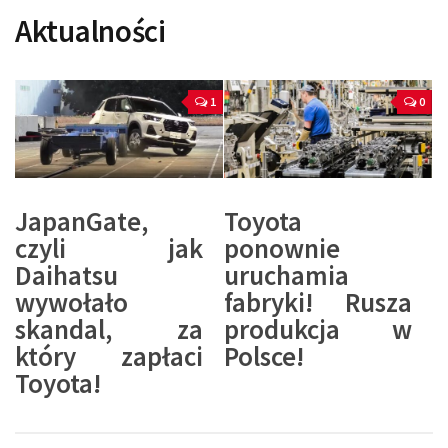
Aktualności
1
0
JapanGate,
Toyota
czyli jak
ponownie
Daihatsu
uruchamia
wywołało
fabryki! Rusza
skandal, za
produkcja w
który zapłaci
Polsce!
Toyota!