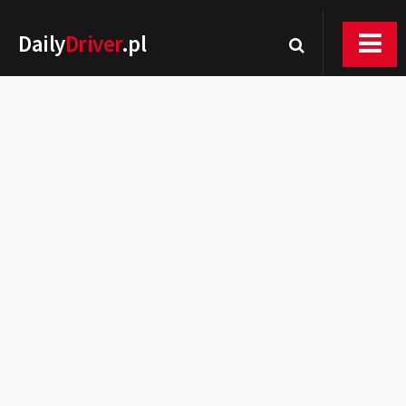
Daily
Driver
.pl
Nowości
Premiery
Rynek
Drogi
Zmiany w prawie
Wydarzenia
MOTORsport
Testy
Porady
Zakup i eksploatacja