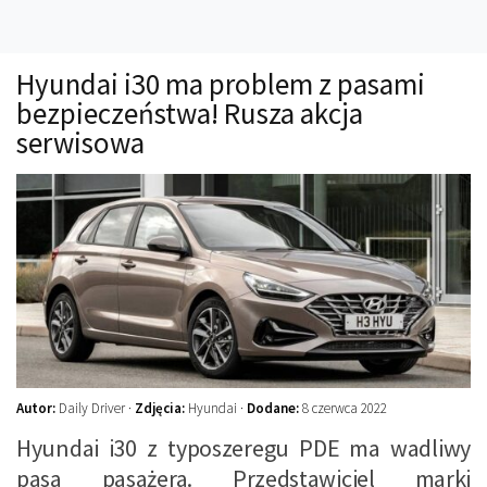
Technika
Prawo
Hyundai i30 ma problem z pasami
Technika jazdy
bezpieczeństwa! Rusza akcja
Oświetlenie
serwisowa
Kalkulatory
Przelicznik mocy
Auto z niemiec
Galerie
Autor:
Daily Driver ·
Zdjęcia:
Hyundai ·
Dodane:
8 czerwca 2022
Hyundai i30 z typoszeregu PDE ma wadliwy
pasa pasażera. Przedstawiciel marki