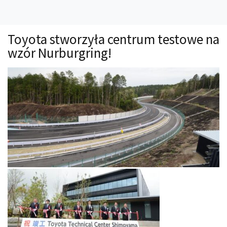
Technika
Prawo
Toyota stworzyła centrum testowe na
Technika jazdy
wzór Nurburgring!
Oświetlenie
Kalkulatory
Przelicznik mocy
Auto z niemiec
Galerie