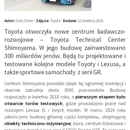
Autor:
Daily Driver ·
Zdjęcia:
Toyota ·
Dodane:
12 kwietnia 2024
Toyota otworzyła nowe centrum badawczo-
rozwojowe – Toyota Technical Center
Shimoyama. W jego budowę zainwestowano
300 miliardów jenów. Będą tu projektowane i
testowane kolejne modele Toyoty i Lexusa, a
także sportowe samochody z serii GR.
Centrum Shimoyama powstało dzięki tej ogromnej inwestycji i
obecnie zatrudnia około 3000 pracowników. Budowę
rozpoczęto w kwietniu 2018 roku, a
pierwszym etapem było
otwarcie torów testowych
, gdzie prowadzono prace nad
rozwojem Lexusa IS i innych modeli. W marcu 2024 roku
zakończono budowę głównej części kompleksu, obejmującej
obiekty techniczno-inżynieryjne
, biura, centrum biznesowe i
rozwojowe marek Lexus oraz GAZOO Racing (GR). To pierwsze