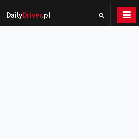
Daily
Driver
.pl
Nowości
Premiery
Rynek
Drogi
Zmiany w prawie
Wydarzenia
MOTORsport
Testy
Porady
Zakup i eksploatacja