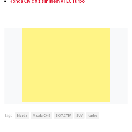
Honda Civic X z silnikiem VTEC Turbo
Tagi:
Mazda
Mazda CX-9
SKYACTIV
SUV
turbo