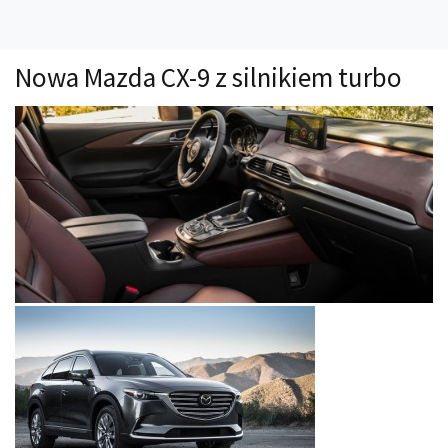
Technika
Prawo
Nowa Mazda CX-9 z silnikiem turbo
Technika jazdy
Oświetlenie
Kalkulatory
Przelicznik mocy
Auto z niemiec
Galerie