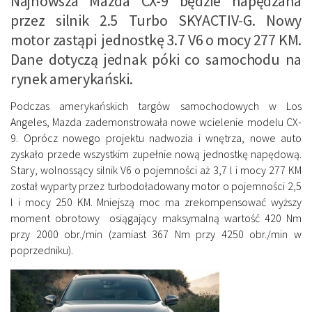
Najnowsza Mazda CX-9 będzie napędzana
przez silnik 2.5 Turbo SKYACTIV-G. Nowy
motor zastąpi jednostkę 3.7 V6 o mocy 277 KM.
Dane dotyczą jednak póki co samochodu na
rynek amerykański.
Podczas amerykańskich targów samochodowych w Los
Angeles, Mazda zademonstrowała nowe wcielenie modelu CX-
9. Oprócz nowego projektu nadwozia i wnętrza, nowe auto
zyskało przede wszystkim zupełnie nową jednostkę napędową.
Stary, wolnossący silnik V6 o pojemności aż 3,7 l i mocy 277 KM
został wyparty przez turbodoładowany motor o pojemności 2,5
l i mocy 250 KM. Mniejszą moc ma zrekompensować wyższy
moment obrotowy osiągający maksymalną wartość 420 Nm
przy 2000 obr./min (zamiast 367 Nm przy 4250 obr./min w
poprzedniku).