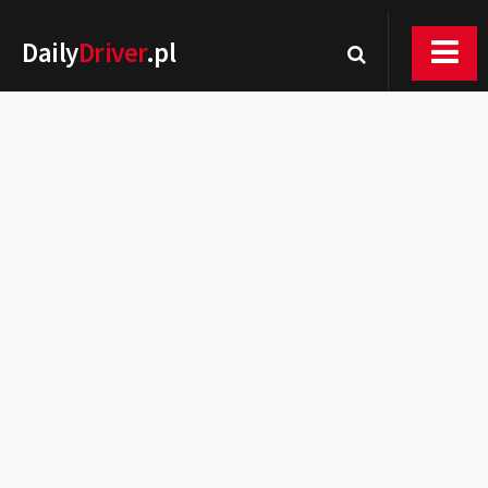
Daily
Driver
.pl
Nowości
Premiery
Rynek
Drogi
Zmiany w prawie
Wydarzenia
MOTORsport
Testy
Porady
Zakup i eksploatacja