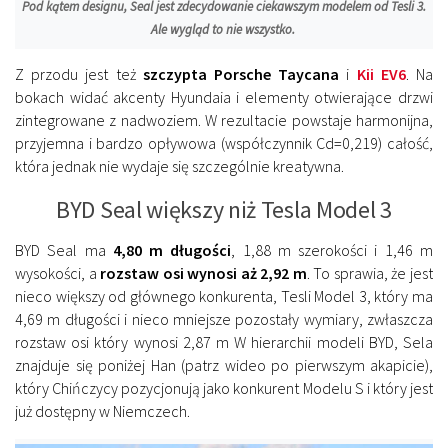
Pod kątem designu, Seal jest zdecydowanie ciekawszym modelem od Tesli 3.
Ale wygląd to nie wszystko.
Z przodu jest też
szczypta Porsche Taycana
i
Kii EV6
. Na
bokach widać akcenty Hyundaia i elementy otwierające drzwi
zintegrowane z nadwoziem. W rezultacie powstaje harmonijna,
przyjemna i bardzo opływowa (współczynnik Cd=0,219) całość,
która jednak nie wydaje się szczególnie kreatywna.
BYD Seal większy niż Tesla Model 3
BYD Seal ma
4,80 m długości
, 1,88 m szerokości i 1,46 m
wysokości, a
rozstaw osi wynosi aż 2,92 m
. To sprawia, że ​​jest
nieco większy od głównego konkurenta, Tesli Model 3, który ma
4,69 m długości i nieco mniejsze pozostały wymiary, zwłaszcza
rozstaw osi który wynosi 2,87 m W hierarchii modeli BYD, Sela
znajduje się poniżej Han (patrz wideo po pierwszym akapicie),
który Chińczycy pozycjonują jako konkurent Modelu S i który jest
już dostępny w Niemczech.