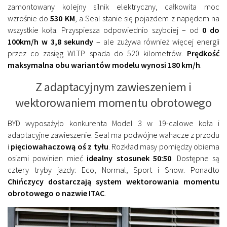
zamontowany kolejny silnik elektryczny, całkowita moc
wzrośnie do
530 KM
, a Seal stanie się pojazdem z napędem na
wszystkie koła. Przyspiesza odpowiednio szybciej – od
0 do
100km/h w 3,8 sekundy
– ale zużywa również więcej energii
przez co zasięg WLTP spada do 520 kilometrów.
Prędkość
maksymalna obu wariantów modelu wynosi 180 km/h
.
Z adaptacyjnym zawieszeniem i
wektorowaniem momentu obrotowego
BYD wyposażyło konkurenta Model 3 w 19-calowe koła i
adaptacyjne zawieszenie. Seal ma podwójne wahacze z przodu
i
pięciowahaczową oś z tyłu
. Rozkład masy pomiędzy obiema
osiami powinien mieć
idealny stosunek 50:50
. Dostępne są
cztery tryby jazdy: Eco, Normal, Sport i Snow. Ponadto
Chińczycy dostarczają system wektorowania momentu
obrotowego o nazwie ITAC
.