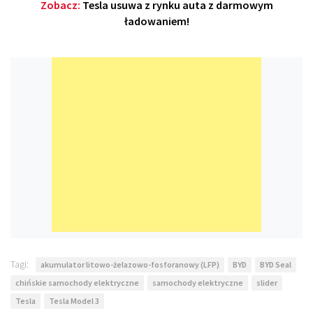
Zobacz:
Tesla usuwa z rynku auta z darmowym
ładowaniem!
Tagi:
akumulator litowo-żelazowo-fosforanowy (LFP)
BYD
BYD Seal
chińskie samochody elektryczne
samochody elektryczne
slider
Tesla
Tesla Model 3