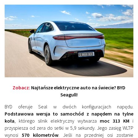
Zobacz:
Najtańsze elektryczne auto na świecie? BYD
Seagull!
BYD oferuje Seal w dwóch konfiguracjach napędu.
Podstawowa wersja to samochód z napędem na tylne
koła
, którego silnik elektryczny wytwarza
moc 313 KM
i
przyspiesza od zera do setki w 5,9 sekundy. Jego zasięg WLTP
wynosi
570 kilometrów
. Jeśli na przedniej osi zostanie