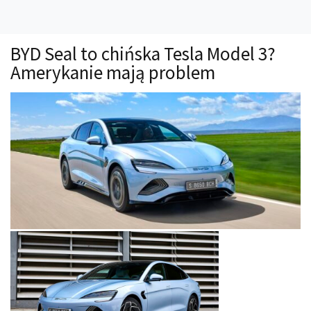
Technika
Prawo
BYD Seal to chińska Tesla Model 3?
Technika jazdy
Amerykanie mają problem
Oświetlenie
Kalkulatory
Przelicznik mocy
Auto z niemiec
Galerie