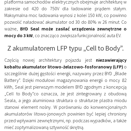
platforma samochodów elektrycznych obejmuje architekturę w
zakresie od 420 do 750V dla ładowanie prądem stałym.
Maksymalna moc ładowania wynosi z kolei 150 kW, co powinno
pozwolić naładować akumulator od 30 do 80% w 26 minut. Co
ważne,
BYD Seal może zasilać urządzenia zewnętrzne o
mocy do 3 kW
, co znacząco zwiększa funkcjonalność auta EV.
Z akumulatorem LFP typu „Cell to Body”.
Częścią nowej architektury pojazdu jest
niezawierający
kobaltu akumulator litowo-żelazowo-fosforanowy (LFP)
o
szczególnie dużej gęstości energii, nazywany przez BYD „Blade
Battery”. Dzięki modułowi magazynowania energii o mocy 82
kWh, Seal jest pierwszym modelem BYD zgodnym z koncepcją
„Cell to Body”co oznacza, że jest zintegrowany z obudową
Seala, a jego aluminiowa struktura o strukturze plastra miodu
stanowi element nośny. W porównaniu do konwencjonalnych
akumulatorów litowo-jonowych powinien być lepiej chroniony
przed wpływami zewnętrznymi, np. podczas wypadków, a także
mieć zoptymalizowaną sztywność skrętną.