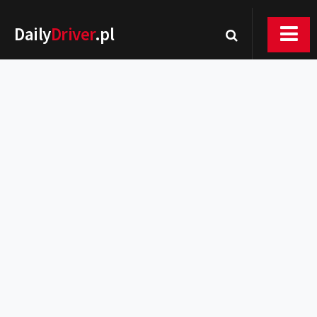
Daily
Driver
.pl
Nowości
Premiery
Rynek
Drogi
Zmiany w prawie
Wydarzenia
MOTORsport
Testy
Porady
Zakup i eksploatacja