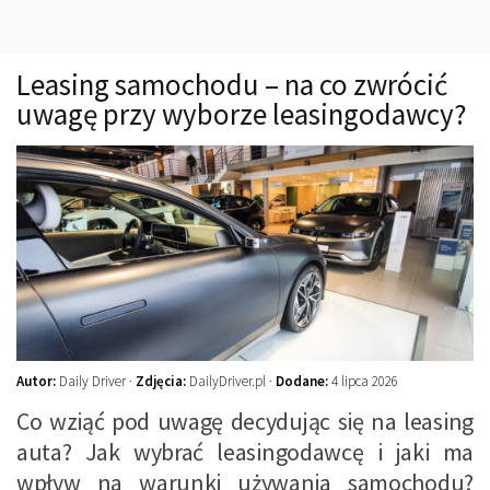
Technika
Prawo
Leasing samochodu – na co zwrócić
Technika jazdy
uwagę przy wyborze leasingodawcy?
Oświetlenie
Kalkulatory
Przelicznik mocy
Auto z niemiec
Galerie
Autor:
Daily Driver ·
Zdjęcia:
DailyDriver.pl ·
Dodane:
4 lipca 2026
Co wziąć pod uwagę decydując się na leasing
auta? Jak wybrać leasingodawcę i jaki ma
wpływ na warunki używania samochodu?