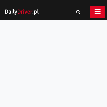
Daily
Driver
.pl
Nowości
Premiery
Rynek
Drogi
Zmiany w prawie
Wydarzenia
MOTORsport
Testy
Porady
Zakup i eksploatacja