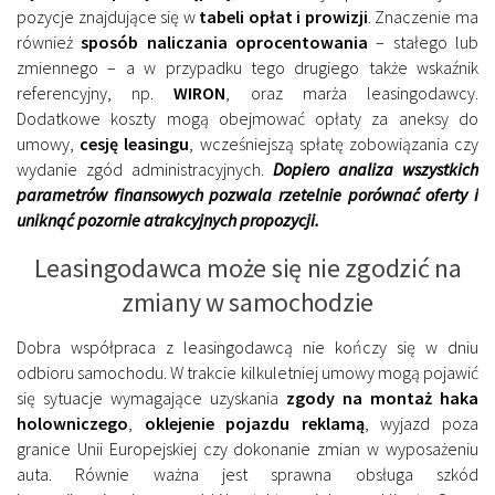
pozycje znajdujące się w
tabeli opłat i prowizji
. Znaczenie ma
również
sposób naliczania oprocentowania
– stałego lub
zmiennego – a w przypadku tego drugiego także wskaźnik
referencyjny, np.
WIRON
, oraz marża leasingodawcy.
Dodatkowe koszty mogą obejmować opłaty za aneksy do
umowy,
cesję leasingu
, wcześniejszą spłatę zobowiązania czy
wydanie zgód administracyjnych.
Dopiero analiza wszystkich
parametrów finansowych pozwala rzetelnie porównać oferty i
uniknąć pozornie atrakcyjnych propozycji.
Leasingodawca może się nie zgodzić na
zmiany w samochodzie
Dobra współpraca z leasingodawcą nie kończy się w dniu
odbioru samochodu. W trakcie kilkuletniej umowy mogą pojawić
się sytuacje wymagające uzyskania
zgody na montaż haka
holowniczego
,
oklejenie pojazdu reklamą
, wyjazd poza
granice Unii Europejskiej czy dokonanie zmian w wyposażeniu
auta. Równie ważna jest sprawna obsługa szkód