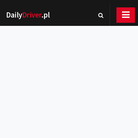
Daily
Driver
.pl
Nowości
Premiery
Rynek
Drogi
Zmiany w prawie
Wydarzenia
MOTORsport
Testy
Porady
Zakup i eksploatacja