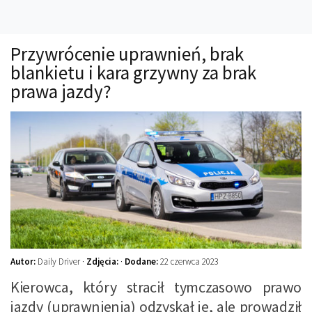
Technika
Prawo
Przywrócenie uprawnień, brak
Technika jazdy
blankietu i kara grzywny za brak
Oświetlenie
prawa jazdy?
Kalkulatory
Przelicznik mocy
Auto z niemiec
Galerie
Autor:
Daily Driver ·
Zdjęcia:
·
Dodane:
22 czerwca 2023
Kierowca, który stracił tymczasowo prawo
jazdy (uprawnienia) odzyskał je, ale prowadził