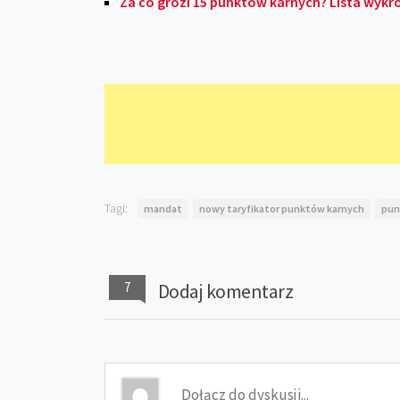
Za co grozi 15 punktów karnych? Lista wykr
Tagi:
mandat
nowy taryfikator punktów karnych
pun
7
Dodaj komentarz