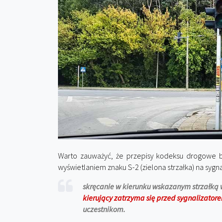
Warto zauważyć, że przepisy kodeksu drogowe ba
wyświetlaniem znaku S-2 (zielona strzałka) na sygn
skręcanie w kierunku wskazanym strzałką w
kierujący zatrzyma się przed sygnalizator
uczestnikom.