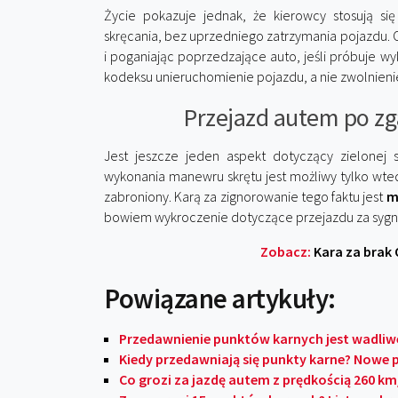
Życie pokazuje jednak, że kierowcy stosują si
skręcania, bez uprzedniego zatrzymania pojazdu. Co
i poganiając poprzedzające auto, jeśli próbuje 
kodeksu unieruchomienie pojazdu, a nie zwolnienie
Przejazd autem po zga
Jest jeszcze jeden aspekt dotyczący zielonej s
wykonania manewru skrętu jest możliwy tylko wtedy
zabroniony. Karą za zignorowanie tego faktu jest
m
bowiem wykroczenie dotyczące przejazdu za sygna
Zobacz:
Kara za brak 
Powiązane artykuły:
Przedawnienie punktów karnych jest wadliwe
Kiedy przedawniają się punkty karne? Nowe pr
Co grozi za jazdę autem z prędkością 260 k