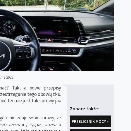
nia 2022
ymać? Tak, a nowe przepisy
zestrzeganie tego obowiązku.
oć ten nie jest tak surowy jak
Zobacz także:
óle nie zdaje sobie sprawy, że
PRZELICZNIK MOCY »
ącego czerwony sygnał, pozwala