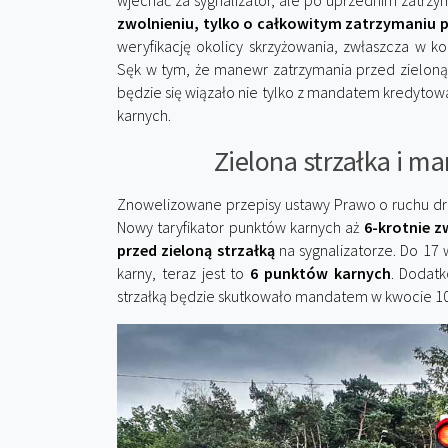
wjechać za sygnalizator, ale po uprzednim zatrzym
zwolnieniu, tylko o całkowitym zatrzymaniu 
weryfikację okolicy skrzyżowania, zwłaszcza w kon
Sęk w tym, że manewr zatrzymania przed zieloną 
będzie się wiązało nie tylko z mandatem kredytow
karnych.
Zielona strzałka i m
Znowelizowane przepisy ustawy Prawo o ruchu dr
Nowy taryfikator punktów karnych aż
6-krotnie z
przed zieloną strzałką
na sygnalizatorze. Do 17 
karny, teraz jest to
6 punktów karnych
. Dodat
strzałką będzie skutkowało mandatem w kwocie 10