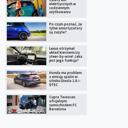
elektrycznych w
codziennym
użytkowaniu
Po czym poznać, że
tylne amortyzatory
są zużyte?
Lexus otrzymał
układ kierowniczy
steer-by-wire! Jaka
jest jego funkcja?
Honda ma problem
z emisją spalin w
silniku Diesla 1.6 i-
DTEC
Cupra Tavascan
oficjalnym
samochodem FC
Barcelona