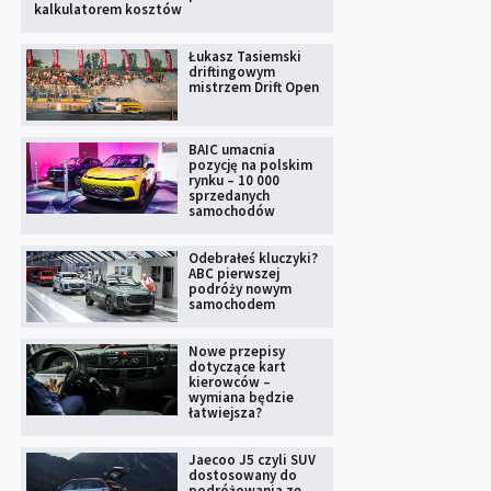
kalkulatorem kosztów
Łukasz Tasiemski
driftingowym
mistrzem Drift Open
BAIC umacnia
pozycję na polskim
rynku – 10 000
sprzedanych
samochodów
Odebrałeś kluczyki?
ABC pierwszej
podróży nowym
samochodem
Nowe przepisy
dotyczące kart
kierowców –
wymiana będzie
łatwiejsza?
Jaecoo J5 czyli SUV
dostosowany do
podróżowania ze