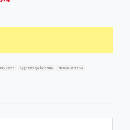
oczeń
kty karne
sygnalizacja świetlna
zielona strzałka