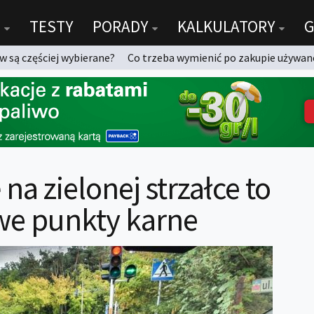
TESTY
PORADY
KALKULATORY
G
 są częściej wybierane?
Co trzeba wymienić po zakupie używan
na zielonej strzałce to
we punkty karne