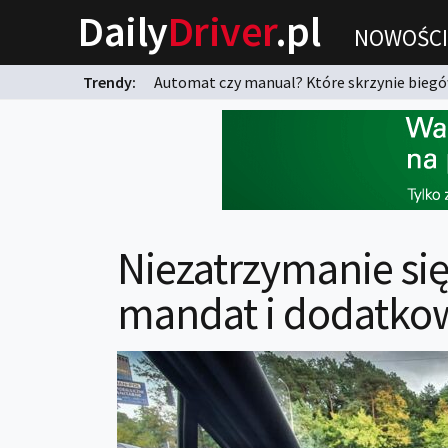
Daily
Driver
.pl
NOWOŚCI
Trendy:
Automat czy manual? Które skrzynie biegów
karnych?
Niezatrzymanie się 
mandat i dodatko