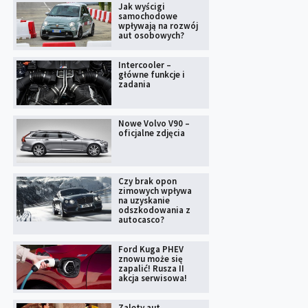
Jak wyścigi
samochodowe
wpływają na rozwój
aut osobowych?
Intercooler –
główne funkcje i
zadania
Nowe Volvo V90 –
oficjalne zdjęcia
Czy brak opon
zimowych wpływa
na uzyskanie
odszkodowania z
autocasco?
Ford Kuga PHEV
znowu może się
zapalić! Rusza II
akcja serwisowa!
Zalety aut