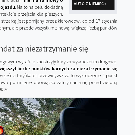
aniu auta. I
nie ma tu mowy o
AUTO Z NIEMIEC »
pojazdu
. Ma to na celu dokładną
tekście przejścia dla pieszych.
strzałką jest pomijany przez kierowców, co od 17 stycznia
anym, ale przede wszystkim z nową, większą liczbą punktów
andat za niezatrzymanie się
ogowym wyraźnie zaostrzyły kary za wykroczenia drogowe.
większył liczbę punktów karnych za niezatrzymanie się
września taryfikator przewidywał za to wykroczenie 1 punkt
kowo pominięcie obowiązku zatrzymania się przed zieloną
0 zł.