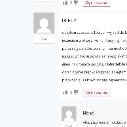
0
Odpowiedz
DEREK
dożyłem czasów w których wyjazd do kra
Gość
uczuciem wolności komunikacyjnej. Tak j
poruszają się zdezlowanymi samochodam
na każdym kroku powtarzane jest jak ma
ginęli na drogach tak giną. Płatni debil
ograniczenie prędkości przed zakręte
prędkością 100km/h stosują ograniczeni
0
Odpowiedz
Michał
Aha, zapomniałem dodać- pr
Gość