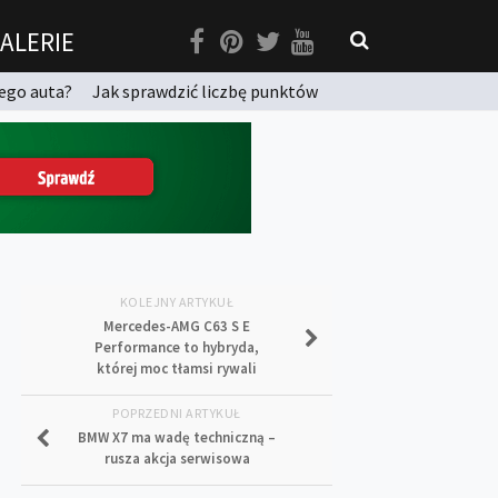
ALERIE
ego auta?
Jak sprawdzić liczbę punktów
KOLEJNY ARTYKUŁ
Mercedes-AMG C63 S E
Performance to hybryda,
której moc tłamsi rywali
POPRZEDNI ARTYKUŁ
BMW X7 ma wadę techniczną –
rusza akcja serwisowa