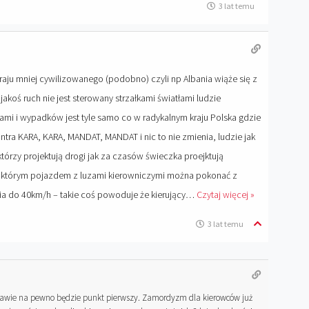
3 lat temu
ju mniej cywilizowanego (podobno) czyli np Albania wiąże się z
akoś ruch nie jest sterowany strzałkami światłami ludzie
i i wypadków jest tyle samo co w radykalnym kraju Polska gdzie
ntra KARA, KARA, MANDAT, MANDAT i nic to nie zmienia, ludzie jak
e którzy projektują drogi jak za czasów świeczka proejktują
m którym pojazdem z luzami kierowniczymi można pokonać z
a do 40km/h – takie coś powoduje że kierujący
…
Czytaj więcej »
3 lat temu
awie na pewno będzie punkt pierwszy. Zamordyzm dla kierowców już