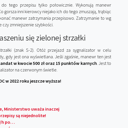
ę do tego przepisu tylko połowicznie. Wykonują manewr
 gorsza inni kierowcy niejako ich do tego zmuszają, trąbiąc
wykonać manewr zatrzymania przepisowo. Zatrzymanie to wg
 czy zmniejszenie szybkości.
szeniu się zielonej strzałki
trzałki (znak S-2). Otóż przejazd za sygnalizator w celu
, gdy jest ona wyświetlana. Jeśli zgaśnie, manewr ten jest
andat w kwocie 500 zł oraz 15 punktów karnych
. Jest to
lizator na czerwonym świetle.
OC w 2022 roku jeszcze wyższa!
, Ministerstwo uważa inaczej
zepisy są niejednolite!
m/h po…