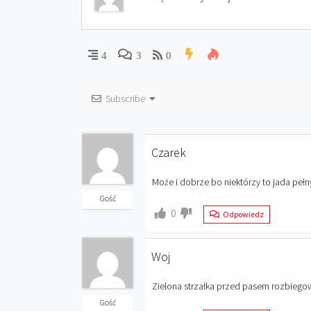
4
3
0
Subscribe
Czarek
Może i dobrze bo niektórzy to jada pełn
Gość
0
Odpowiedz
Woj
Zielona strzałka przed pasem rozbiegow
Gość