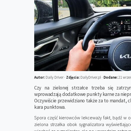
Autor:
Daily Driver ·
Zdjęcia:
DailyDriver.pl ·
Dodane:
21 wrześ
Czy na zielonej strzałce trzeba się zatrz
wprowadzają dodatkowe punkty karne za niepr
Oczywiście przewidziano także za to mandat, ch
kara punktowa.
Spora część kierowców lekceważy fakt, bądź w og
zielona strzałka obok sygnalizatora wyświetlaj