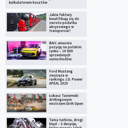
kalkulatorem kosztów
Jakie faktury
kwalifikują się do
zwrotu podatku
akcyzowego w
transporcie?
BAIC umacnia
pozycję na polskim
rynku – 10 000
sprzedanych
samochodów
Ford Mustang
zwycięża w
rankingu J.D. Power
APEAL 2025
Łukasz Tasiemski
driftingowym
mistrzem Drift Open
Tania turbina, drogi
błąd – 3 decyzje,
które niszczą silnik