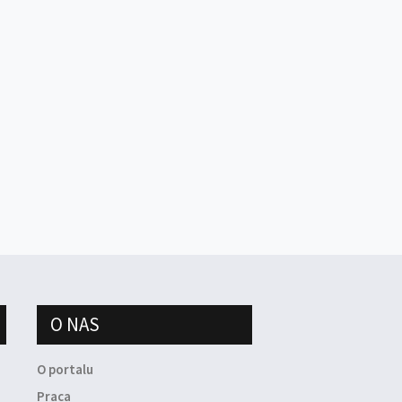
O NAS
O portalu
Praca