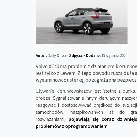
Autor:
Daily Driver ·
Zdjęcia:
·
Dodane:
19 stycznia 2024
Volvo XC40 ma problem z działaniem kierunko
jest tylko z Lewem. Z tego powodu rusza duża 
wyeliminować usterkę, bo zagraża ona bezpiecz
Używanie kierunkowskazów jest istotne z punkt
drodze. Sygnalizowanie innym kierującym naszy
reagować i dostosowywać prędkość do sytuac
samochodów, naszpikowanych aż do gra
rozwiązaniami,
pojawiają się coraz dziwniej
problemów z oprogramowaniem
.