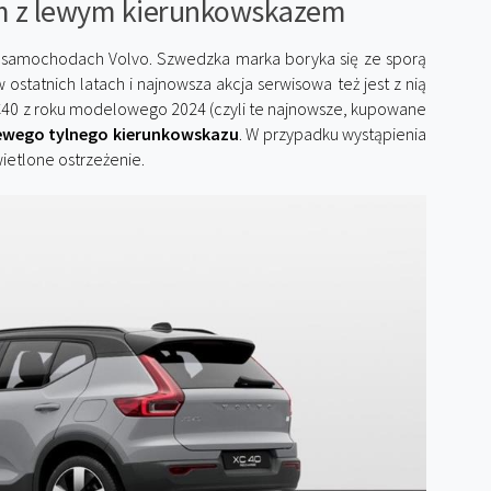
m z lewym kierunkowskazem
samochodach Volvo. Szwedzka marka boryka się ze sporą
 ostatnich latach i najnowsza akcja serwisowa też jest z nią
C40 z roku modelowego 2024 (czyli te najnowsze, kupowane
 lewego tylnego kierunkowskazu
. W przypadku wystąpienia
wietlone ostrzeżenie.