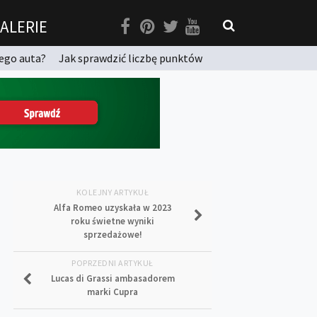
ALERIE
ego auta?
Jak sprawdzić liczbę punktów
KOLEJNY ARTYKUŁ
Alfa Romeo uzyskała w 2023
roku świetne wyniki
sprzedażowe!
POPRZEDNI ARTYKUŁ
Lucas di Grassi ambasadorem
marki Cupra