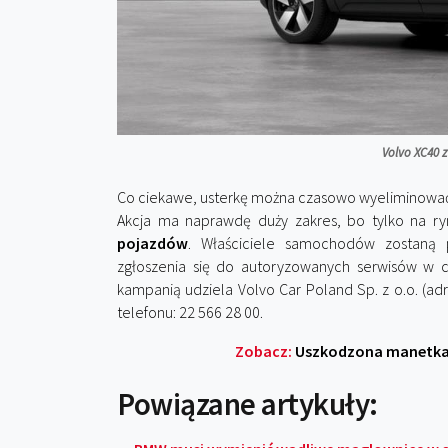
Volvo XC40 
Co ciekawe, usterkę można czasowo wyeliminować
Akcja ma naprawdę duży zakres, bo tylko na r
pojazdów
. Właściciele samochodów zostaną 
zgłoszenia się do autoryzowanych serwisów w ce
kampanią udziela Volvo Car Poland Sp. z o.o. (a
telefonu: 22 566 28 00.
Zobacz:
Uszkodzona manetka 
Powiązane artykuły: