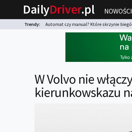
Daily
Driver
.pl
NOWOŚCI
Trendy:
Automat czy manual? Które skrzynie biegów
karnych?
W Volvo nie włącz
kierunkowskazu na