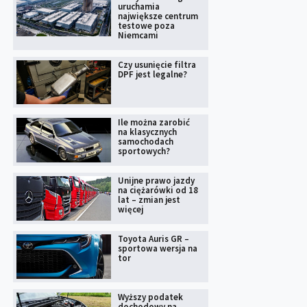
uruchamia
największe centrum
testowe poza
Niemcami
Czy usunięcie filtra
DPF jest legalne?
Ile można zarobić
na klasycznych
samochodach
sportowych?
Unijne prawo jazdy
na ciężarówki od 18
lat – zmian jest
więcej
Toyota Auris GR –
sportowa wersja na
tor
Wyższy podatek
dochodowy na