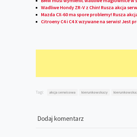
BMW musi wymienić wadliwe maglownice w se
Wadliwe Hondy ZR-V z Chin! Rusza akcja ser
Mazda CX-60 ma spore problemy! Rusza akcj
Citroeny C4 i C4 X wzywane na serwis! Jest
Tagi:
akcja serwisowa
kierunkowskazy
kierunkowska
Dodaj komentarz