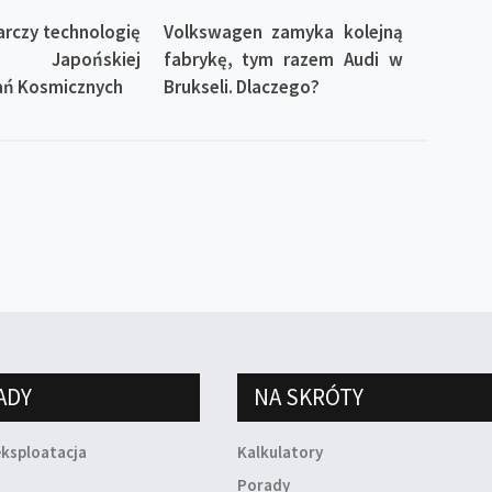
rczy technologię
Volkswagen zamyka kolejną
ą Japońskiej
fabrykę, tym razem Audi w
ań Kosmicznych
Brukseli. Dlaczego?
ADY
NA SKRÓTY
eksploatacja
Kalkulatory
a
Porady