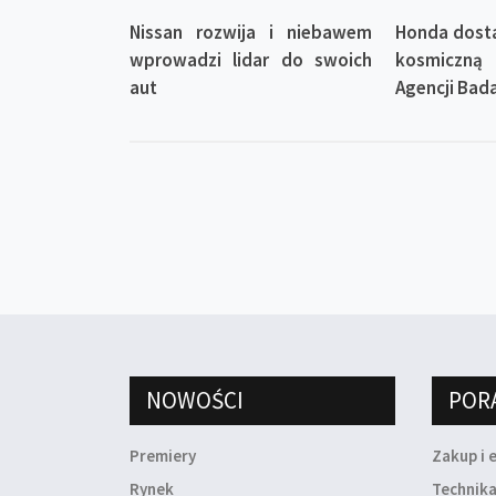
Nissan rozwija i niebawem
Honda dosta
wprowadzi lidar do swoich
kosmiczn
aut
Agencji Bad
NOWOŚCI
POR
Premiery
Zakup i 
Rynek
Technik