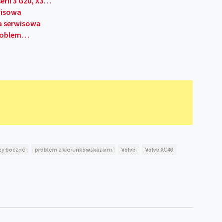
rii 3 G20, X3…
wisowa
a serwisowa
 problem…
zy boczne
problem z kierunkowskazami
Volvo
Volvo XC40