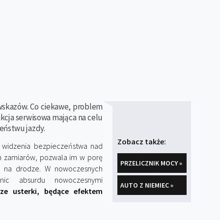
wskazów. Co ciekawe, problem
akcja serwisowa mająca na celu
eństwu jazdy.
Zobacz także:
u widzenia bezpieczeństwa nad
ch zamiarów, pozwala im w porę
PRZELICZNIK MOCY »
ji na drodze. W nowoczesnych
nic absurdu nowoczesnymi
AUTO Z NIEMIEC »
sze usterki, będące efektem