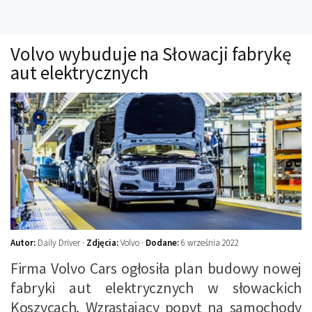
Technika
Prawo
Volvo wybuduje na Słowacji fabrykę
Technika jazdy
aut elektrycznych
Oświetlenie
Kalkulatory
Przelicznik mocy
Auto z niemiec
Galerie
Autor:
Daily Driver ·
Zdjęcia:
Volvo ·
Dodane:
6 września 2022
Firma Volvo Cars ogłosiła plan budowy nowej
fabryki aut elektrycznych w słowackich
Koszycach. Wzrastający popyt na samochody