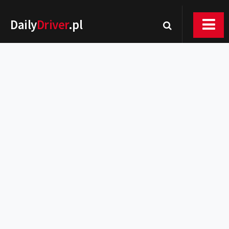
Daily
Driver
.pl
Nowości
Premiery
Rynek
Drogi
Zmiany w prawie
Wydarzenia
MOTORsport
Testy
Porady
Zakup i eksploatacja