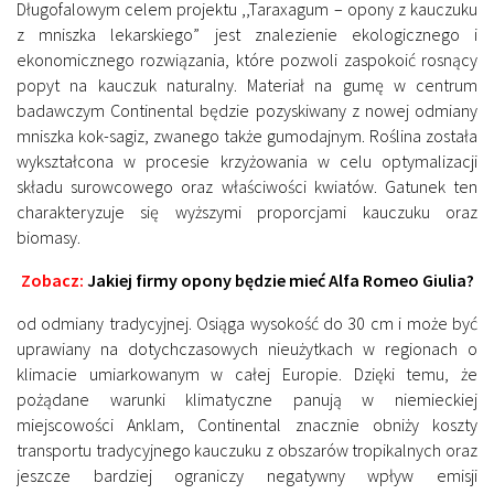
Długofalowym celem projektu ,,Taraxagum – opony z kauczuku
z mniszka lekarskiego” jest znalezienie ekologicznego i
ekonomicznego rozwiązania, które pozwoli zaspokoić rosnący
popyt na kauczuk naturalny. Materiał na gumę w centrum
badawczym Continental będzie pozyskiwany z nowej odmiany
mniszka kok-sagiz, zwanego także gumodajnym. Roślina została
wykształcona w procesie krzyżowania w celu optymalizacji
składu surowcowego oraz właściwości kwiatów. Gatunek ten
charakteryzuje się wyższymi proporcjami kauczuku oraz
biomasy.
Zobacz:
Jakiej firmy opony będzie mieć Alfa Romeo Giulia?
od odmiany tradycyjnej. Osiąga wysokość do 30 cm i może być
uprawiany na dotychczasowych nieużytkach w regionach o
klimacie umiarkowanym w całej Europie. Dzięki temu, że
pożądane warunki klimatyczne panują w niemieckiej
miejscowości Anklam, Continental znacznie obniży koszty
transportu tradycyjnego kauczuku z obszarów tropikalnych oraz
jeszcze bardziej ograniczy negatywny wpływ emisji