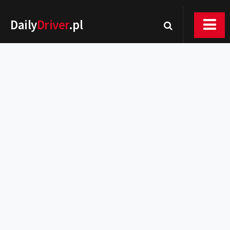
Daily
Driver
.pl
Nowości
Premiery
Rynek
Drogi
Zmiany w prawie
Wydarzenia
MOTORsport
Testy
Porady
Zakup i eksploatacja