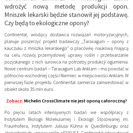
wdrożyć nową metodę produkcji opon.
Mniszek lekarski będzie stanowił jej podstawę.
Czy będą to ekologiczne opony?
Continental, wiodący dostawca rozwiązań motoryzacyjnych,
planuje poszerzyć projekt badawczy ,,Taraxagum – opony z
kauczuku z mniszka lekarskiego” o placówkę naukową mającą
na celu rozwój przemysłowej uprawy roślin i przetwarzanie
pozyskanego z nich surowca na potrzeby produkcji ogumienia.
Nowe centrum badań – Taraxagum Lab Anklam – ma powstać w
północno-wschodniej części Niemiec w miejscowości Anklam. W
pierwszej fazie projektu Continental zamierza zainwestować w
obiekt około 35 mln euro.
Zobacz:
Michelin CrossClimate nie jest oponą całoroczną?
Po pięciu latach intensywnych badań we współpracy z
Instytutem Biologii Molekularnej i Ekologii Stosowanej im.
Fraunhofera, Instytutem Juliusa Kühna w Quedlinburgu oraz
ekspertami ds. uprawy roślin z ESKUSA, Continental zdecydował