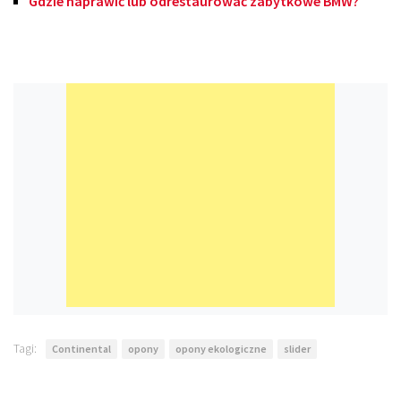
Gdzie naprawić lub odrestaurować zabytkowe BMW?
Tagi:
Continental
opony
opony ekologiczne
slider