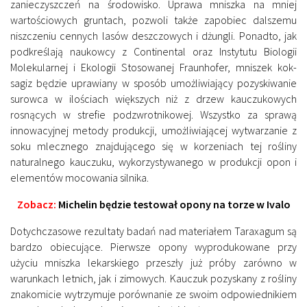
zanieczyszczeń na środowisko. Uprawa mniszka na mniej
wartościowych gruntach, pozwoli także zapobiec dalszemu
niszczeniu cennych lasów deszczowych i dżungli. Ponadto, jak
podkreślają naukowcy z Continental oraz Instytutu Biologii
Molekularnej i Ekologii Stosowanej Fraunhofer, mniszek kok-
sagiz będzie uprawiany w sposób umożliwiający pozyskiwanie
surowca w ilościach większych niż z drzew kauczukowych
rosnących w strefie podzwrotnikowej. Wszystko za sprawą
innowacyjnej metody produkcji, umożliwiającej wytwarzanie z
soku mlecznego znajdującego się w korzeniach tej rośliny
naturalnego kauczuku, wykorzystywanego w produkcji opon i
elementów mocowania silnika.
Zobacz:
Michelin będzie testował opony na torze w Ivalo
Dotychczasowe rezultaty badań nad materiałem Taraxagum są
bardzo obiecujące. Pierwsze opony wyprodukowane przy
użyciu mniszka lekarskiego przeszły już próby zarówno w
warunkach letnich, jak i zimowych. Kauczuk pozyskany z rośliny
znakomicie wytrzymuje porównanie ze swoim odpowiednikiem