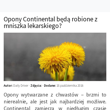
Technika
Prawo
Opony Continental będą robione z
Technika jazdy
mniszka lekarskiego?
Oświetlenie
Kalkulatory
Przelicznik mocy
Auto z niemiec
Galerie
Autor:
Daily Driver ·
Zdjęcia:
·
Dodane:
18 października 2016
Opony wytwarzane z chwastów – brzmi to
nierealnie, ale jest jak najbardziej możliwe.
Continental zamierza w niedługim czasie