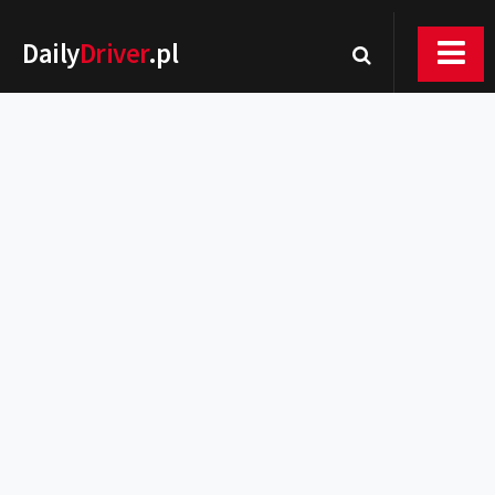
Daily
Driver
.pl
Nowości
Premiery
Rynek
Drogi
Zmiany w prawie
Wydarzenia
MOTORsport
Testy
Porady
Zakup i eksploatacja