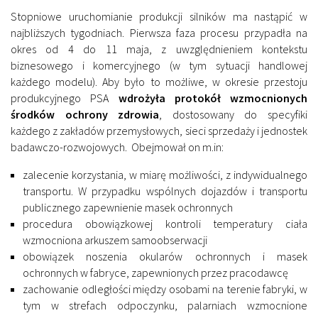
Stopniowe uruchomianie produkcji silników ma nastąpić w
najbliższych tygodniach. Pierwsza faza procesu przypadła na
okres od 4 do 11 maja, z uwzględnieniem kontekstu
biznesowego i komercyjnego (w tym sytuacji handlowej
każdego modelu). Aby było to możliwe, w okresie przestoju
produkcyjnego PSA
wdrożyła protokół wzmocnionych
środków ochrony zdrowia
, dostosowany do specyfiki
każdego z zakładów przemysłowych, sieci sprzedaży i jednostek
badawczo-rozwojowych. Obejmował on m.in:
zalecenie korzystania, w miarę możliwości, z indywidualnego
transportu. W przypadku wspólnych dojazdów i transportu
publicznego zapewnienie masek ochronnych
procedura obowiązkowej kontroli temperatury ciała
wzmocniona arkuszem samoobserwacji
obowiązek noszenia okularów ochronnych i masek
ochronnych w fabryce, zapewnionych przez pracodawcę
zachowanie odległości między osobami na terenie fabryki, w
tym w strefach odpoczynku, palarniach wzmocnione