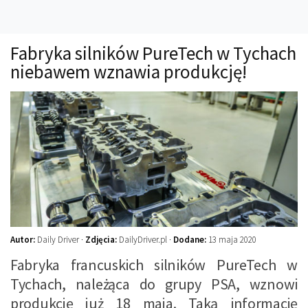
Technika
Prawo
Fabryka silników PureTech w Tychach
Technika jazdy
niebawem wznawia produkcję!
Oświetlenie
Kalkulatory
Przelicznik mocy
Auto z niemiec
Galerie
Autor:
Daily Driver ·
Zdjęcia:
DailyDriver.pl ·
Dodane:
13 maja 2020
Fabryka francuskich silników PureTech w
Tychach, należąca do grupy PSA, wznowi
produkcję już 18 maja. Taką informację