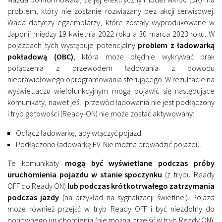
problem, który nie zostanie rozwiązany bez akcji serwisowej.
Wada dotyczy egzemplarzy, które zostały wyprodukowane w
Japonii między 19 kwietnia 2022 roku a 30 marca 2023 roku. W
pojazdach tych występuje potencjalny
problem z ładowarką
pokładową (OBC)
, która może błędnie wykrywać brak
połączenia z przewodem ładowania z powodu
nieprawidłowego oprogramowania sterującego. W rezultacie na
wyświetlaczu wielofunkcyjnym mogą pojawić się następujące
komunikaty, nawet jeśli przewód ładowania nie jest podłączony
i tryb gotowości (Ready-ON) nie może zostać aktywowany:
Odłącz ładowarkę, aby włączyć pojazd.
Podłączono ładowarkę EV. Nie można prowadzić pojazdu.
Te komunikaty
mogą być wyświetlane podczas próby
uruchomienia pojazdu w stanie spoczynku
(z trybu Ready
OFF do Ready ON)
lub podczas krótkotrwałego zatrzymania
podczas jazdy
(na przykład na sygnalizacji świetlnej). Pojazd
może również przejść w tryb Ready OFF i być niezdolny do
ponownego uruchomienia (nie można przejść w tryb Ready ON).