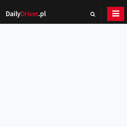
Daily
Driver
.pl
Nowości
Premiery
Rynek
Drogi
Zmiany w prawie
Wydarzenia
MOTORsport
Testy
Porady
Zakup i eksploatacja