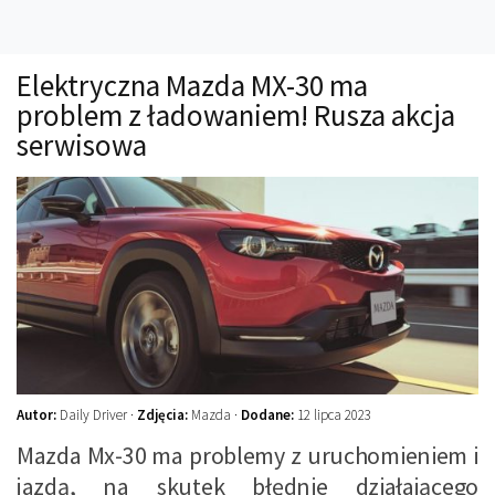
Technika
Prawo
Elektryczna Mazda MX-30 ma
Technika jazdy
problem z ładowaniem! Rusza akcja
Oświetlenie
serwisowa
Kalkulatory
Przelicznik mocy
Auto z niemiec
Galerie
Autor:
Daily Driver ·
Zdjęcia:
Mazda ·
Dodane:
12 lipca 2023
Mazda Mx-30 ma problemy z uruchomieniem i
jazdą, na skutek błędnie działającego