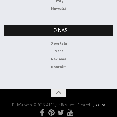
Testy
Nowości
O NAS
O portalu
Praca
Reklama
Kontakt
DailyDriver.pl © 2016. All Rights Reserved. Created by
Azure