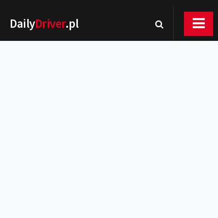
Daily
Driver
.pl
Nowości
Premiery
Rynek
Drogi
Zmiany w prawie
Wydarzenia
MOTORsport
Testy
Porady
Zakup i eksploatacja