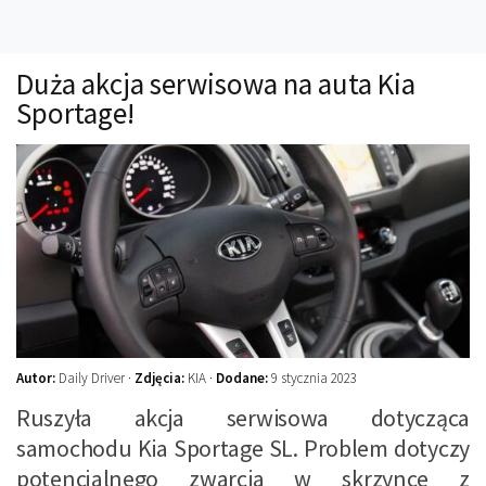
Technika
Prawo
Duża akcja serwisowa na auta Kia
Technika jazdy
Sportage!
Oświetlenie
Kalkulatory
Przelicznik mocy
Auto z niemiec
Galerie
Autor:
Daily Driver ·
Zdjęcia:
KIA ·
Dodane:
9 stycznia 2023
Ruszyła akcja serwisowa dotycząca
samochodu Kia Sportage SL. Problem dotyczy
potencjalnego zwarcia w skrzynce z