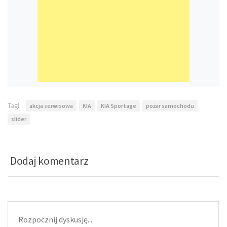
Tagi:
akcja serwisowa
KIA
KIA Sportage
pożar samochodu
slider
Dodaj komentarz