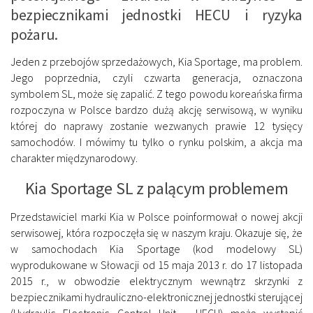
bezpiecznikami jednostki HECU i ryzyka
pożaru.
Jeden z przebojów sprzedażowych, Kia Sportage, ma problem.
Jego poprzednia, czyli czwarta generacja, oznaczona
symbolem SL, może się zapalić. Z tego powodu koreańska firma
rozpoczyna w Polsce bardzo dużą akcję serwisową, w wyniku
której do naprawy zostanie wezwanych prawie 12 tysięcy
samochodów. I mówimy tu tylko o rynku polskim, a akcja ma
charakter międzynarodowy.
Kia Sportage SL z palącym problemem
Przedstawiciel marki Kia w Polsce poinformował o nowej akcji
serwisowej, która rozpoczęła się w naszym kraju. Okazuje się, że
w samochodach Kia Sportage (kod modelowy SL)
wyprodukowane w Słowacji od 15 maja 2013 r. do 17 listopada
2015 r., w obwodzie elektrycznym wewnątrz skrzynki z
bezpiecznikami hydrauliczno-elektronicznej jednostki sterującej
(Hydraulic Electronic Control Unit – HECU) może wystąpić