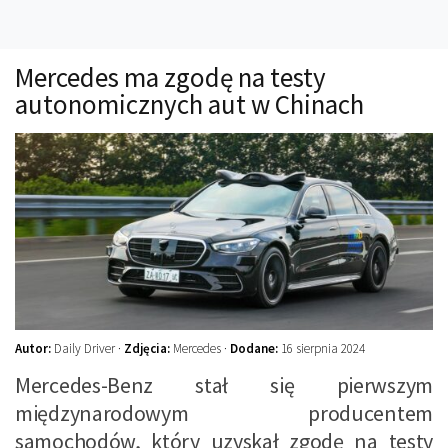
Technika
Prawo
Mercedes ma zgodę na testy
Technika jazdy
autonomicznych aut w Chinach
Oświetlenie
Kalkulatory
Przelicznik mocy
Auto z niemiec
Galerie
Autor:
Daily Driver ·
Zdjęcia:
Mercedes ·
Dodane:
16 sierpnia 2024
Mercedes-Benz stał się pierwszym
międzynarodowym producentem
samochodów, który uzyskał zgodę na testy