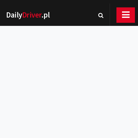
Daily
Driver
.pl
Nowości
Premiery
Rynek
Drogi
Zmiany w prawie
Wydarzenia
MOTORsport
Testy
Porady
Zakup i eksploatacja