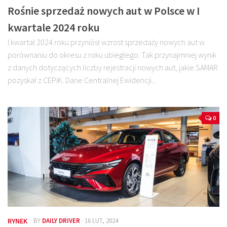
Rośnie sprzedaż nowych aut w Polsce w I
kwartale 2024 roku
I kwartał 2024 roku przyniósł wzrost sprzedaży nowych aut w
porównaniu do okresu z roku ubiegłego. Tak przynajmniej wynik
z danych dotyczących liczby rejestracji nowych aut, jakie SAMAR
pozyskał z CEPiK. Dane Centralnej Ewidencji...
0
RYNEK
· BY
DAILY DRIVER
· 16 LUT, 2024