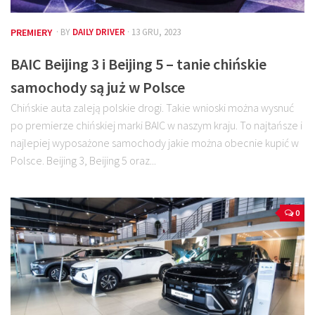
PREMIERY
· BY
DAILY DRIVER
· 13 GRU, 2023
BAIC Beijing 3 i Beijing 5 – tanie chińskie
samochody są już w Polsce
Chińskie auta zaleją polskie drogi. Takie wnioski można wysnuć
po premierze chińskiej marki BAIC w naszym kraju. To najtańsze i
najlepiej wyposażone samochody jakie można obecnie kupić w
Polsce. Beijing 3, Beijing 5 oraz...
0