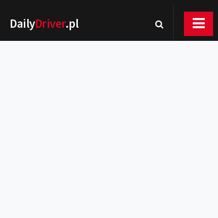
Daily
Driver
.pl
Nowości
Premiery
Rynek
Drogi
Zmiany w prawie
Wydarzenia
MOTORsport
Testy
Porady
Zakup i eksploatacja