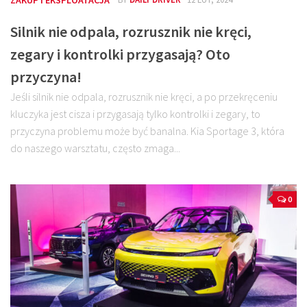
ZAKUP I EKSPLOATACJA
Silnik nie odpala, rozrusznik nie kręci,
zegary i kontrolki przygasają? Oto
przyczyna!
Jeśli silnik nie odpala, rozrusznik nie kręci, a po przekręceniu
kluczyka jest cisza i przygasają tylko kontrolki i zegary, to
przyczyna problemu może być banalna. Kia Sportage 3, która
do naszego warsztatu, często zmaga...
0