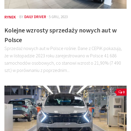
RYNEK
· BY
DAILY DRIVER
· 5 GRU, 2023
Kolejne wzrosty sprzedaży nowych aut w
Polsce
Sprzedaż nowych aut w Polsce rośnie. Dane z CEPiK pokazują,
że w listopadzie 2023 roku zarejestrowano w Polsce 41 686
samochodów osobowych, co stanowi wzrost o 21,90% (7 490
szt.) w porównaniu z poprzednim...
0