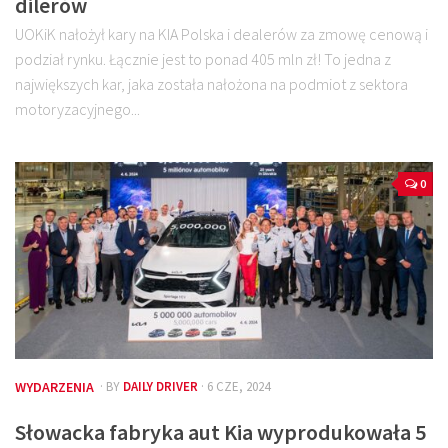
dilerów
UOKiK nałożył kary na KIA Polska i dealerów za zmowę cenową i
podział rynku. Łącznie jest to ponad 405 mln zł! To jedna z
największych kar, jaka została nałożona na podmiot z sektora
motoryzacyjnego...
0
WYDARZENIA
· BY
DAILY DRIVER
· 6 CZE, 2024
Słowacka fabryka aut Kia wyprodukowała 5