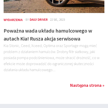
WYDARZENIA
· BY
DAILY DRIVER
· 22 SIE, 2023
Poważna wada układu hamulcowego w
autach Kia! Rusza akcja serwisowa
Kia Stonic, Ceed, Xceed, Optima oraz Sportage mogą mieć
problem z działaniem hamulców. Drobny filtr siatkowy, jaki
posiada pompa podciśnieniowa, może stracić drożność, co w
efekcie może doprowadzić do ograniczonej skuteczności
działania układu hamulcowego....
Następna strona »