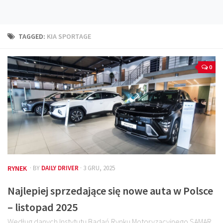
Technika
Prawo
TAGGED:
KIA SPORTAGE
Technika jazdy
Oświetlenie
0
Kalkulatory
Przelicznik mocy
Auto z niemiec
Galerie
RYNEK
· BY
DAILY DRIVER
· 3 GRU, 2025
Najlepiej sprzedające się nowe auta w Polsce
– listopad 2025
Według danych Instytutu Badań Rynku Motoryzacyjnego SAMAR,