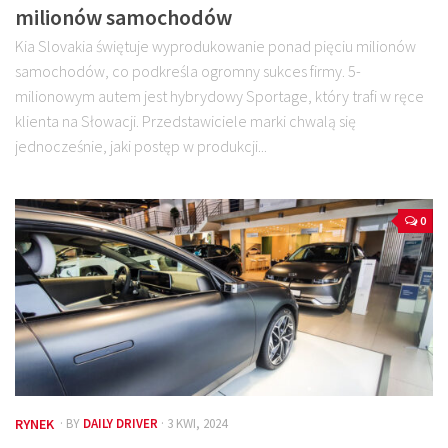
milionów samochodów
Kia Slovakia świętuje wyprodukowanie ponad pięciu milionów
samochodów, co podkreśla ogromny sukces firmy. 5-
milionowym autem jest hybrydowy Sportage, który trafi w ręce
klienta na Słowacji. Przedstawiciele marki chwalą się
jednocześnie, jaki postęp w produkcji...
0
RYNEK
· BY
DAILY DRIVER
· 3 KWI, 2024