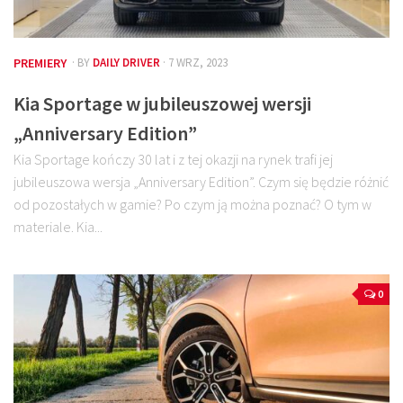
PREMIERY
· BY
DAILY DRIVER
· 7 WRZ, 2023
Kia Sportage w jubileuszowej wersji
„Anniversary Edition”
Kia Sportage kończy 30 lat i z tej okazji na rynek trafi jej
jubileuszowa wersja „Anniversary Edition”. Czym się będzie różnić
od pozostałych w gamie? Po czym ją można poznać? O tym w
materiale. Kia...
0