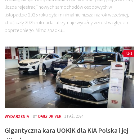
liczba rejestracji nowych samochodów osobowych w
listopadzie 2025 roku była minimalnie niższa niż rok wcześniej,
choć cały 2025 rok nadal utrzymuje wyraźny wzrost względem
poprzedniego. Mimo spadku...
1
WYDARZENIA
· BY
DAILY DRIVER
· 1 PAŹ, 2024
Gigantyczna kara UOKiK dla KIA Polska i jej