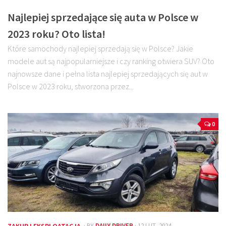
Najlepiej sprzedające się auta w Polsce w
2023 roku? Oto lista!
Które samochody najlepiej sprzedają się w Polsce? Jakie
modele aut są najpopularniejsze i czy ranking otwiera SUV? Oto
najnowsze dane i pełna lista najlepiej sprzedających się aut w
Polsce w 2023 roku, stworzona przez...
0
· BY
DAILY DRIVER
· 12 LUT, 2024