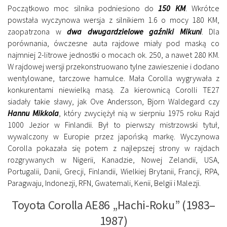
Początkowo moc silnika podniesiono do
150 KM
. Wkrótce
powstała wyczynowa wersja z silnikiem 1.6 o mocy 180 KM,
zaopatrzona w
dwa dwugardzielowe gaźniki Mikuni
. Dla
porównania, ówczesne auta rajdowe miały pod maską co
najmniej 2-litrowe jednostki o mocach ok. 250, a nawet 280 KM.
W rajdowej wersji przekonstruowano tylne zawieszenie i dodano
wentylowane, tarczowe hamulce. Mała Corolla wygrywała z
konkurentami niewielką masą. Za kierownicą Corolli TE27
siadały takie sławy, jak Ove Andersson, Bjorn Waldegard czy
Hannu Mikkola
, który zwyciężył nią w sierpniu 1975 roku Rajd
1000 Jezior w Finlandii. Był to pierwszy mistrzowski tytuł,
wywalczony w Europie przez japońską markę. Wyczynowa
Corolla pokazała się potem z najlepszej strony w rajdach
rozgrywanych w Nigerii, Kanadzie, Nowej Zelandii, USA,
Portugalii, Danii, Grecji, Finlandii, Wielkiej Brytanii, Francji, RPA,
Paragwaju, Indonezji, RFN, Gwatemali, Kenii, Belgii i Malezji.
Toyota Corolla AE86 „Hachi-Roku” (1983–
1987)