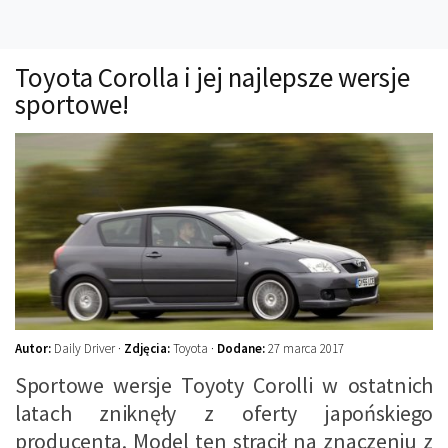
Technika
Prawo
Toyota Corolla i jej najlepsze wersje
Technika jazdy
sportowe!
Oświetlenie
Kalkulatory
Przelicznik mocy
Auto z niemiec
Galerie
Autor:
Daily Driver ·
Zdjęcia:
Toyota ·
Dodane:
27 marca 2017
Sportowe wersje Toyoty Corolli w ostatnich
latach zniknęły z oferty japońskiego
producenta. Model ten stracił na znaczeniu z