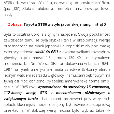
AE86 odkrywali radość driftu, nazywali ją po prostu Hachi-Roku
(jap. „86”). Stała się ulubionym modelem amatorów sportowej
jazdy.
Zobacz:
Toyota GT86 w stylu japońskiej mangi Initial D
Była to ostatnia Corolla z tylnym napędem. Swoją popularność
zawdzięcza temu, że była szybka i tania w eksploatacji. Wersje
przeznaczone na rynek japoński i europejski miały pod maską
czterocylindrowe
silniki 4A-GEU
z dwoma wałkami rozrządu w
głowicy, o pojemności 1.6 l, mocy 130 KM i maksymalnym
momencie 150 Nm. Wersja SR5, produkowana w latach 1984–
1987 na rynek amerykański miała zaledwie 87-konny silnik z
jednym wałkiem rozrządu w głowicy i hamulcami bębnowymi na
tylnej osi. Moc obniżono, by spełnić amerykańską normę emisji
spalin. W 1985 roku
wprowadzono do sprzedaży 16-zaworową,
112-konną wersję GT-S z mechanizmem różnicowym o
zwiększonym tarciu
i hamulcami tarczowymi przy wszystkich
kołach. Mocniejszy model dostępny był jedynie z 5-stopniową
przekładnią. W słabszej wersji można było wybrać także 4-