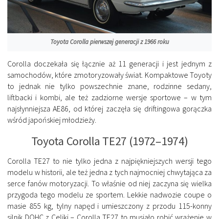
Toyota Corolla pierwszej generacji z 1966 roku
Corolla doczekała się łącznie aż 11 generacji i jest jednym z
samochodów, które zmotoryzowały świat. Kompaktowe Toyoty
to jednak nie tylko powszechnie znane, rodzinne sedany,
liftbacki i kombi, ale też zadziorne wersje sportowe – w tym
najsłynniejsza AE86, od której zaczęła się driftingowa gorączka
wśród japońskiej młodzieży.
Toyota Corolla TE27 (1972–1974)
Corolla TE27 to nie tylko jedna z najpiękniejszych wersji tego
modelu w historii, ale też jedna z tych najmocniej chwytająca za
serce fanów motoryzacji. To właśnie od niej zaczyna się wielka
przygoda tego modelu ze sportem. Lekkie nadwozie coupe o
masie 855 kg, tylny napęd i umieszczony z przodu 115-konny
silnik DOHC z Celiki – Corolla TE27 to musiało robić wrażenie w