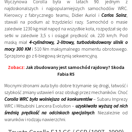
Wyczynowa Corolla była w latach 90. jednym z
najdoskonalszych i najpopularniejszych samochodów WRC.
Kierowcy z fabrycznego teamu, Didier Auriol i
Carlos Sainz
,
stawali na podium aż trzydzieści razy. Samochód o masie
zaledwie 1230 kg miał napęd na wszystkie koła, rozpędzał się do
setki w zaledwie 3,5 s i osiągał prędkość ok. 220 km/h. Pod
maską miał
4-cylindrowy, 2-litrowy, turbodoładowany silnik o
mocy 300 KM
i 510 Nm maksymalnego momentu obrotowego.
Sprzężono go z 6-biegową skrzynią sekwencyjną.
Zobacz:
Jak zbudowany jest samochód rajdowy? Skoda
Fabia R5
Mocnymi stronami auta było dobre trzymanie się drogi, łatwość i
szybkość zmiany ustawień oraz obsługi przez mechaników. Choć
Corolla WRC była wolniejsza od konkurentów
– Subaru Imprezy
WRC i Mitsubishi Lancera Evolution –
uzyskiwała wyższą od nich
średnią prędkość na odcinkach specjalnych
. Niezależnie od
warunków i rodzaju nawierzchni.