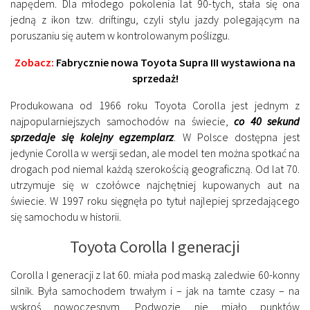
napędem. Dla młodego pokolenia lat 90-tych, stała się ona
jedną z ikon tzw. driftingu, czyli stylu jazdy polegającym na
poruszaniu się autem w kontrolowanym poślizgu.
Zobacz:
Fabrycznie nowa Toyota Supra III wystawiona na
sprzedaż!
Produkowana od 1966 roku Toyota Corolla jest jednym z
najpopularniejszych samochodów na świecie,
co 40 sekund
sprzedaje się kolejny egzemplarz
. W Polsce dostępna jest
jedynie Corolla w wersji sedan, ale model ten można spotkać na
drogach pod niemal każdą szerokością geograficzną. Od lat 70.
utrzymuje się w czołówce najchętniej kupowanych aut na
świecie. W 1997 roku sięgnęła po tytuł najlepiej sprzedającego
się samochodu w historii.
Toyota Corolla I generacji
Corolla I generacji z lat 60. miała pod maską zaledwie 60-konny
silnik. Była samochodem trwałym i – jak na tamte czasy – na
wskroś nowoczesnym. Podwozie nie miało punktów