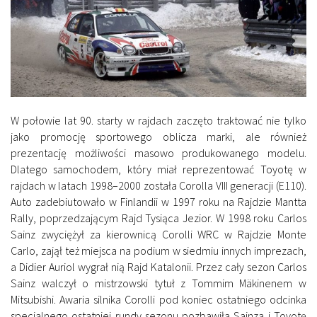
W połowie lat 90. starty w rajdach zaczęto traktować nie tylko
jako promocję sportowego oblicza marki, ale również
prezentację możliwości masowo produkowanego modelu.
Dlatego samochodem, który miał reprezentować Toyotę w
rajdach w latach 1998–2000 została Corolla VIII generacji (E110).
Auto zadebiutowało w Finlandii w 1997 roku na Rajdzie Mantta
Rally, poprzedzającym Rajd Tysiąca Jezior. W 1998 roku Carlos
Sainz zwyciężył za kierownicą Corolli WRC w Rajdzie Monte
Carlo, zajął też miejsca na podium w siedmiu innych imprezach,
a Didier Auriol wygrał nią Rajd Katalonii. Przez cały sezon Carlos
Sainz walczył o mistrzowski tytuł z Tommim Mäkinenem w
Mitsubishi. Awaria silnika Corolli pod koniec ostatniego odcinka
specjalnego ostatniej rundy sezonu pozbawiła Sainza i Toyotę