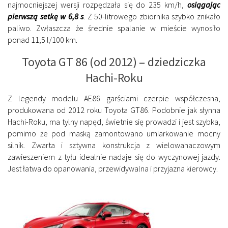
najmocniejszej wersji rozpędzała się do 235 km/h,
osiągając
pierwszą setkę w 6,8 s
. Z 50-litrowego zbiornika szybko znikało
paliwo. Zwłaszcza że średnie spalanie w mieście wynosiło
ponad 11,5 l/100 km.
Toyota GT 86 (od 2012) – dziedziczka
Hachi-Roku
Z legendy modelu AE86 garściami czerpie współczesna,
produkowana od 2012 roku Toyota GT86. Podobnie jak słynna
Hachi-Roku, ma tylny napęd, świetnie się prowadzi i jest szybka,
pomimo że pod maską zamontowano umiarkowanie mocny
silnik. Zwarta i sztywna konstrukcja z wielowahaczowym
zawieszeniem z tyłu idealnie nadaje się do wyczynowej jazdy.
Jest łatwa do opanowania, przewidywalna i przyjazna kierowcy.