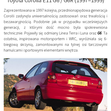
Toyota Corolla E11 G6 / G6R (1997–1999)
Zaprezentowana w 1997 kolejna, przednionapędowa generacja
Corolli zasłynęła uniwersalnością zastosowań oraz trwałością i
bezawaryjnością. Podobnie jak w przypadku wcześniejszych
generacji, z którymi dość mocno była spokrewniona
technicznie. Pojawiły się odmiany Linea Terra i Luna oraz
G6
. Ta
ostatnia, inspirowana motorsportem i WRC, wyróżniała się 6-
biegową skrzynią, zamontowanymi na tylnej osi tarczowymi
hamulcami i sportowymi elementami wnętrza.