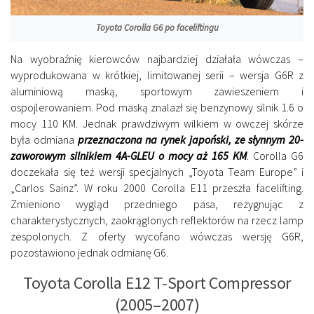
Toyota Corolla G6 po faceliftingu
Na wyobraźnię kierowców najbardziej działała wówczas –
wyprodukowana w krótkiej, limitowanej serii – wersja G6R z
aluminiową maską, sportowym zawieszeniem i
ospojlerowaniem. Pod maską znalazł się benzynowy silnik 1.6 o
mocy 110 KM. Jednak prawdziwym wilkiem w owczej skórze
była odmiana
przeznaczona na rynek japoński, ze słynnym 20-
zaworowym silnikiem 4A-GLEU o mocy aż 165 KM
. Corolla G6
doczekała się też wersji specjalnych „Toyota Team Europe” i
„Carlos Sainz”. W roku 2000 Corolla E11 przeszła facelifting.
Zmieniono wygląd przedniego pasa, rezygnując z
charakterystycznych, zaokrąglonych reflektorów na rzecz lamp
zespolonych. Z oferty wycofano wówczas wersję G6R,
pozostawiono jednak odmianę G6.
Toyota Corolla E12 T-Sport Compressor
(2005–2007)