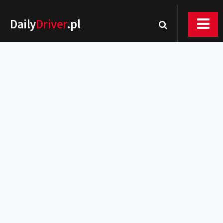
Daily
Driver
.pl
Nowości
Premiery
Rynek
Drogi
Zmiany w prawie
Wydarzenia
MOTORsport
Testy
Porady
Zakup i eksploatacja