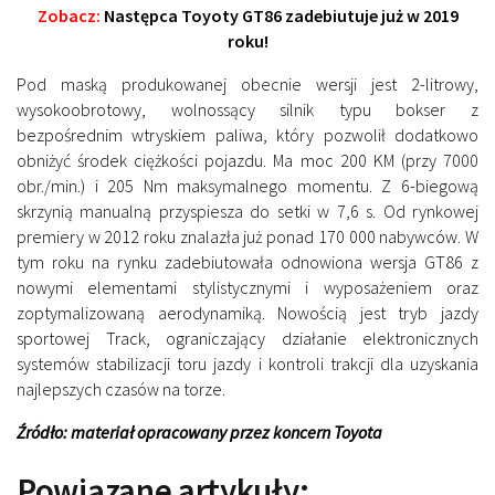
Zobacz:
Następca Toyoty GT86 zadebiutuje już w 2019
roku!
Pod maską produkowanej obecnie wersji jest 2-litrowy,
wysokoobrotowy, wolnossący silnik typu bokser z
bezpośrednim wtryskiem paliwa, który pozwolił dodatkowo
obniżyć środek ciężkości pojazdu. Ma moc 200 KM (przy 7000
obr./min.) i 205 Nm maksymalnego momentu. Z 6-biegową
skrzynią manualną przyspiesza do setki w 7,6 s. Od rynkowej
premiery w 2012 roku znalazła już ponad 170 000 nabywców. W
tym roku na rynku zadebiutowała odnowiona wersja GT86 z
nowymi elementami stylistycznymi i wyposażeniem oraz
zoptymalizowaną aerodynamiką. Nowością jest tryb jazdy
sportowej Track, ograniczający działanie elektronicznych
systemów stabilizacji toru jazdy i kontroli trakcji dla uzyskania
najlepszych czasów na torze.
Źródło: materiał opracowany przez koncern Toyota
Powiązane artykuły: