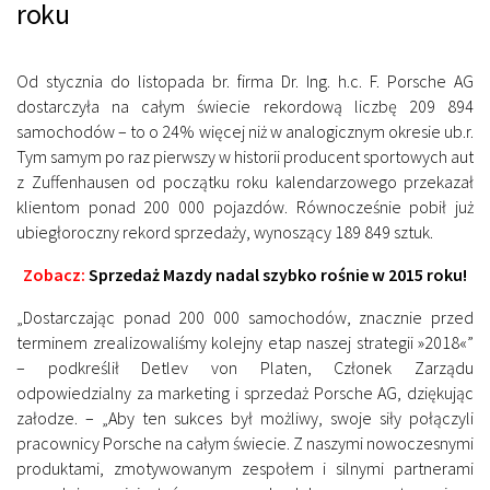
roku
Od stycznia do listopada br. firma Dr. Ing. h.c. F. Porsche AG
dostarczyła na całym świecie rekordową liczbę 209 894
samochodów – to o 24% więcej niż w analogicznym okresie ub.r.
Tym samym po raz pierwszy w historii producent sportowych aut
z Zuffenhausen od początku roku kalendarzowego przekazał
klientom ponad 200 000 pojazdów. Równocześnie pobił już
ubiegłoroczny rekord sprzedaży, wynoszący 189 849 sztuk.
Zobacz:
Sprzedaż Mazdy nadal szybko rośnie w 2015 roku!
„Dostarczając ponad 200 000 samochodów, znacznie przed
terminem zrealizowaliśmy kolejny etap naszej strategii »2018«”
– podkreślił Detlev von Platen, Członek Zarządu
odpowiedzialny za marketing i sprzedaż Porsche AG, dziękując
załodze. – „Aby ten sukces był możliwy, swoje siły połączyli
pracownicy Porsche na całym świecie. Z naszymi nowoczesnymi
produktami, zmotywowanym zespołem i silnymi partnerami