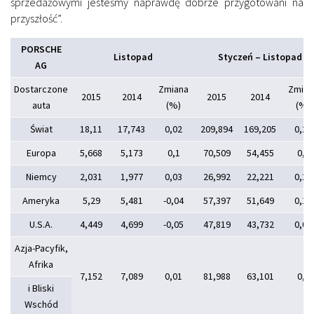
sprzedażowymi jesteśmy naprawdę dobrze przygotowani na
przyszłość”.
PORSCHE
Listopad
Styczeń – Listopad
AG
Dostarczone
Zmiana
Zmian
2015
2014
2015
2014
auta
(%)
(%)
Świat
18,11
17,743
0,02
209,894
169,205
0,24
Europa
5,668
5,173
0,1
70,509
54,455
0,3
Niemcy
2,031
1,977
0,03
26,992
22,221
0,22
Ameryka
5,29
5,481
-0,04
57,397
51,649
0,11
U.S.A.
4,449
4,699
-0,05
47,819
43,732
0,09
Azja-Pacyfik,
Afrika
7,152
7,089
0,01
81,988
63,101
0,3
i Bliski
Wschód