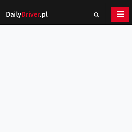
Daily
Driver
.pl
Nowości
Premiery
Rynek
Drogi
Zmiany w prawie
Wydarzenia
MOTORsport
Testy
Porady
Zakup i eksploatacja