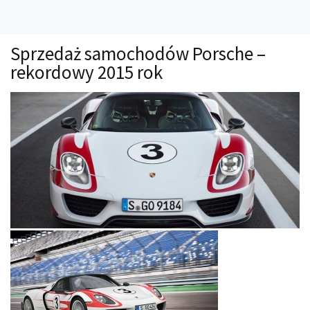
Technika
Prawo
Sprzedaż samochodów Porsche –
Technika jazdy
rekordowy 2015 rok
Oświetlenie
Kalkulatory
Przelicznik mocy
Auto z niemiec
Galerie