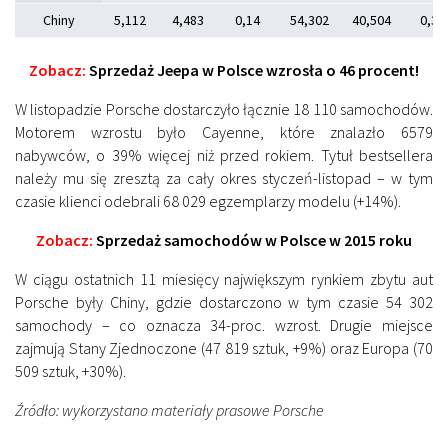
Chiny
5,112
4,483
0,14
54,302
40,504
0,34
Zobacz:
Sprzedaż Jeepa w Polsce wzrosła o 46 procent!
W listopadzie Porsche dostarczyło łącznie 18 110 samochodów.
Motorem wzrostu było Cayenne, które znalazło 6579
nabywców, o 39% więcej niż przed rokiem. Tytuł bestsellera
należy mu się zresztą za cały okres styczeń-listopad – w tym
czasie klienci odebrali 68 029 egzemplarzy modelu (+14%).
Zobacz:
Sprzedaż samochodów w Polsce w 2015 roku
W ciągu ostatnich 11 miesięcy największym rynkiem zbytu aut
Porsche były Chiny, gdzie dostarczono w tym czasie 54 302
samochody – co oznacza 34-proc. wzrost. Drugie miejsce
zajmują Stany Zjednoczone (47 819 sztuk, +9%) oraz Europa (70
509 sztuk, +30%).
Źródło: wykorzystano materiały prasowe Porsche