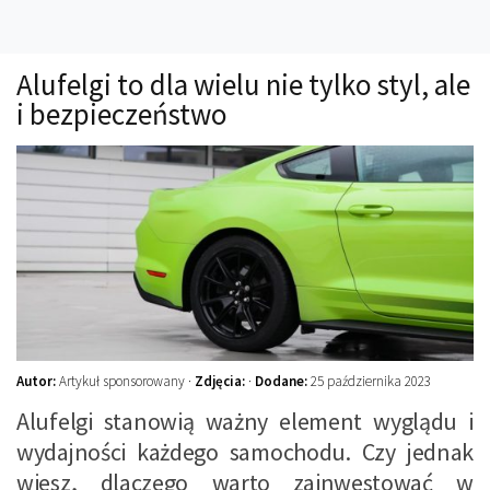
Technika
Prawo
Alufelgi to dla wielu nie tylko styl, ale
Technika jazdy
i bezpieczeństwo
Oświetlenie
Kalkulatory
Przelicznik mocy
Auto z niemiec
Galerie
Autor:
Artykuł sponsorowany ·
Zdjęcia:
·
Dodane:
25 października 2023
Alufelgi stanowią ważny element wyglądu i
wydajności każdego samochodu. Czy jednak
wiesz, dlaczego warto zainwestować w