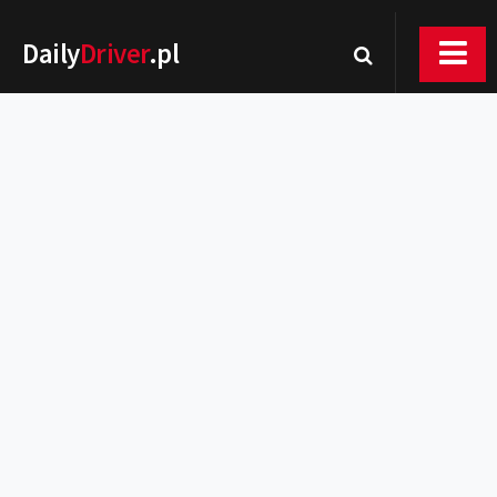
Daily
Driver
.pl
Nowości
Premiery
Rynek
Drogi
Zmiany w prawie
Wydarzenia
MOTORsport
Testy
Porady
Zakup i eksploatacja