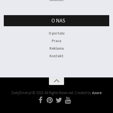
O NAS
O portalu
Praca
Reklama
Kontakt
DailyDriver.pl © 2016. All Rights Reserved. Created by
Azure