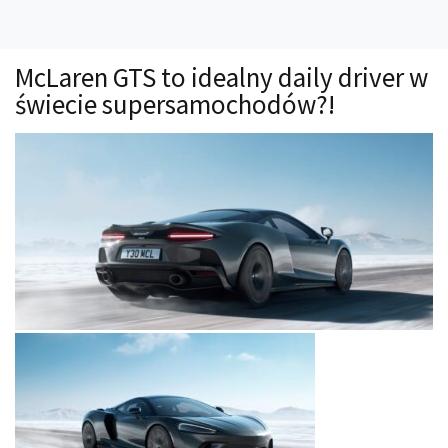
Technika
Prawo
McLaren GTS to idealny daily driver w
Technika jazdy
świecie supersamochodów?!
Oświetlenie
Kalkulatory
Przelicznik mocy
Auto z niemiec
Galerie