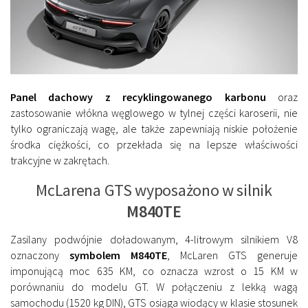
Panel dachowy z recyklingowanego karbonu
oraz
zastosowanie włókna węglowego w tylnej części karoserii, nie
tylko ograniczają wagę, ale także zapewniają niskie położenie
środka ciężkości, co przekłada się na lepsze właściwości
trakcyjne w zakrętach.
McLarena GTS wyposażono w silnik
M840TE
Zasilany podwójnie doładowanym, 4-litrowym silnikiem V8
oznaczony
symbolem M840TE
, McLaren GTS generuje
imponującą moc 635 KM, co oznacza wzrost o 15 KM w
porównaniu do modelu GT. W połączeniu z lekką wagą
samochodu (1520 kg DIN), GTS osiąga wiodący w klasie stosunek