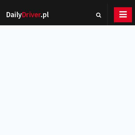
Daily
Driver
.pl
Nowości
Premiery
Rynek
Drogi
Zmiany w prawie
Wydarzenia
MOTORsport
Testy
Porady
Zakup i eksploatacja