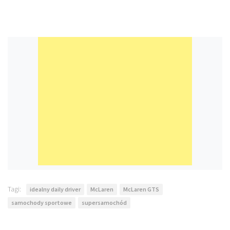
Tagi:
idealny daily driver
McLaren
McLaren GTS
samochody sportowe
supersamochód