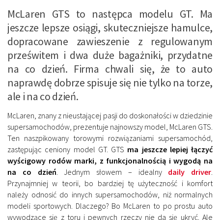
McLaren GTS to następca modelu GT. Ma
jeszcze lepsze osiągi, skuteczniejsze hamulce,
dopracowane zawieszenie z regulowanym
prześwitem i dwa duże bagażniki, przydatne
na co dzień. Firma chwali się, że to auto
naprawdę dobrze spisuje się nie tylko na torze,
ale i na co dzień.
McLaren, znany z nieustającej pasji do doskonałości w dziedzinie
supersamochodów, prezentuje najnowszy model, McLaren GTS.
Ten naszpikowany torowymi rozwiązaniami supersamochód,
zastępując ceniony model GT. GTS
ma jeszcze lepiej łączyć
wyścigowy rodów marki, z funkcjonalnością i wygodą na
na co dzień
. Jednym słowem – idealny
daily driver
.
Przynajmniej w teorii, bo bardziej tę użyteczność i komfort
należy odnosić do innych supersamochodów, niż normalnych
modeli sportowych. Dlaczego? Bo McLaren to po prostu auto
wywodzące się z toru i pewnych rzeczy nie da się ukryć. Ale