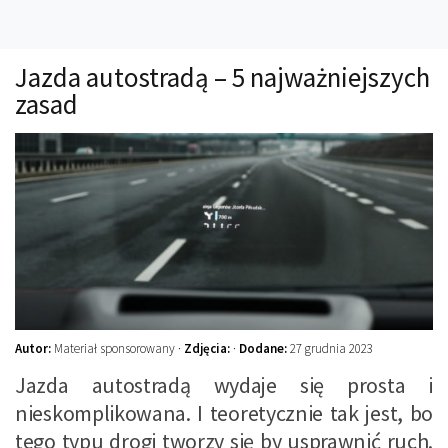
Technika
Prawo
Jazda autostradą – 5 najważniejszych
Technika jazdy
zasad
Oświetlenie
Kalkulatory
Przelicznik mocy
Auto z niemiec
Galerie
Autor:
Materiał sponsorowany ·
Zdjęcia:
·
Dodane:
27 grudnia 2023
Jazda autostradą wydaje się prosta i
nieskomplikowana. I teoretycznie tak jest, bo
tego typu drogi tworzy się by usprawnić ruch.