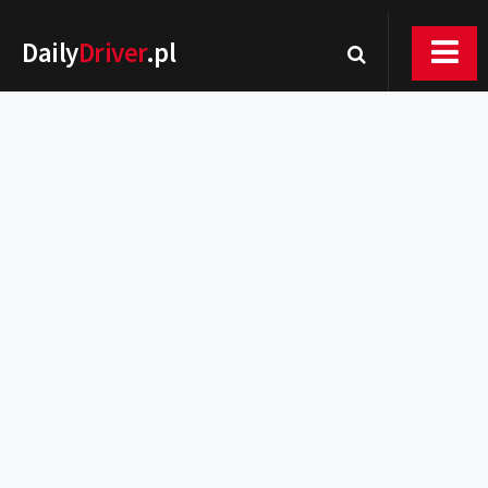
Daily
Driver
.pl
Nowości
Premiery
Rynek
Drogi
Zmiany w prawie
Wydarzenia
MOTORsport
Testy
Porady
Zakup i eksploatacja