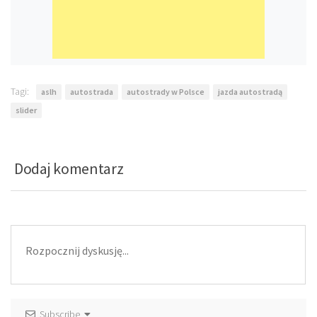
Tagi:
aslh
autostrada
autostrady w Polsce
jazda autostradą
slider
Dodaj komentarz
Subscribe