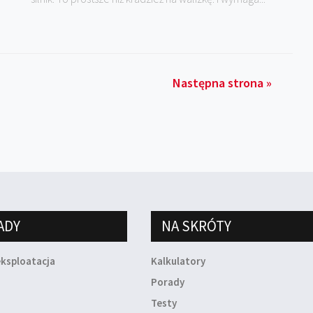
Następna strona »
ADY
NA SKRÓTY
eksploatacja
Kalkulatory
a
Porady
Testy