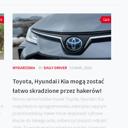
0
0
WYDARZENIA
· BY
DAILY DRIVER
· 10 MAR, 2020
Toyota, Hyundai i Kia mogą zostać
łatwo skradzione przez hakerów!
Miliony samochodów marek Toyota, Hyundai i Kia
ch
mają błędy w oprogramowaniu zabezpieczającym
y
przed kradzieżą. Haker może skopiować cyfrowe
klucze do takiego auta, odtworzyć pojazd i odpalić
silnik. To prostsze niż kradzież na walizkę. I wymaga...