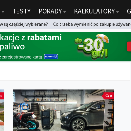
TESTY
PORADY
KALKULATORY
G
 są częściej wybierane?
Co trzeba wymienić po zakupie używan
0
0