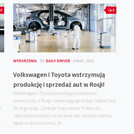
0
0
WYDARZENIA
· BY
DAILY DRIVER
· 4 MAR, 2022
Volkswagen i Toyota wstrzymują
produkcję i sprzedaż aut w Rosji!
Volkswagen i Toyota przestają produkować
samochody w Rosji i zawieszają sprzedaż i import aut
c
do tego kraju. Sankcje mają zmusić Putina do
zaprzestania wojny na Ukrainie. Ale niestety uderzą
.
także w oba koncerny. W...