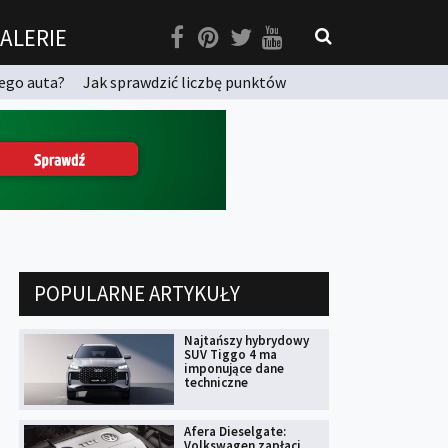
ALERIE
ego auta?
Jak sprawdzić liczbę punktów
POPULARNE ARTYKUŁY
Najtańszy hybrydowy
SUV Tiggo 4 ma
imponujące dane
techniczne
Afera Dieselgate:
Volkswagen zapłaci