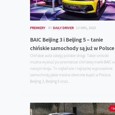
PREMIERY
· BY
DAILY DRIVER
· 13 GRU, 2023
BAIC Beijing 3 i Beijing 5 – tanie
chińskie samochody są już w Polsce
Chińskie auta zaleją polskie drogi. Takie wnioski
można wysnuć po premierze chińskiej marki BAIC w
naszym kraju. To najtańsze i najlepiej wyposażone
samochody jakie można obecnie kupić w Polsce.
Beijing 3, Beijing 5 oraz...