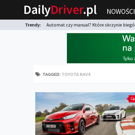
Daily
Driver
.pl
NOWOŚCI
Trendy:
Automat czy manual? Które skrzynie biegów
karnych?
TAGGED:
TOYOTA RAV4