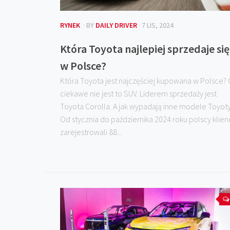
RYNEK
· BY
DAILY DRIVER
· 7 LIS, 2024
Która Toyota najlepiej sprzedaje się
w Polsce?
Która Toyota jest najczęściej kupowana w Polsce?
ciekawe nie jest to SUV. Liderem sprzedaży jest
Toyota Corolla. A jak wypadają inne modele Toyot
Od stycznia do października 2024 roku polscy klien
zarejestrowali 88...