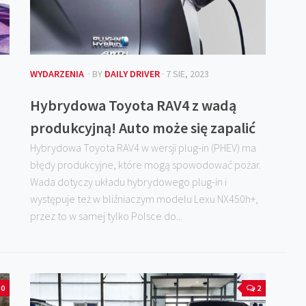
WYDARZENIA
· BY
DAILY DRIVER
· 7 SIE, 2023
Hybrydowa Toyota RAV4 z wadą
produkcyjną! Auto może się zapalić
Hybrydowa Toyota RAV4 w wersji plug-in (PHEV) ma
błędy produkcyjne, które mogą spowodować pożar.
Wada dotyczy układu hybrydowego plug-in i
występuje też w bliźniaczym modelu Lexu NX450h+,
przez to w samej tylko Polsce do...
0
2