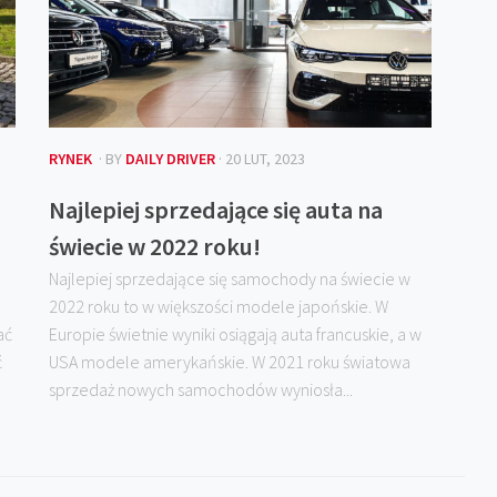
RYNEK
· BY
DAILY DRIVER
· 20 LUT, 2023
Najlepiej sprzedające się auta na
świecie w 2022 roku!
Najlepiej sprzedające się samochody na świecie w
2022 roku to w większości modele japońskie. W
ać
Europie świetnie wyniki osiągają auta francuskie, a w
ć
USA modele amerykańskie. W 2021 roku światowa
sprzedaż nowych samochodów wyniosła...