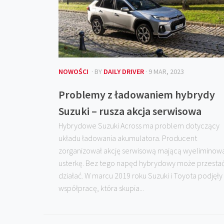
NOWOŚCI
· BY
DAILY DRIVER
· 9 MAR, 2023
Problemy z ładowaniem hybrydy
Suzuki – rusza akcja serwisowa
Hybrydowe Suzuki Across ma problem dotyczący
układu ładowania akumulatora. Producent
zorganizował akcję serwisową mającą wyeliminow
usterkę. Bez tego napęd hybrydowy może przesta
działać. W marcu 2019 roku Suzuki i Toyota podjęły
współpracę, która skupia...