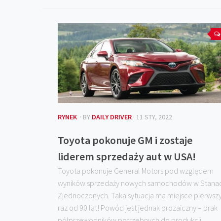
RYNEK
· BY
DAILY DRIVER
· 11 STY, 2022
Toyota pokonuje GM i zostaje
liderem sprzedaży aut w USA!
Toyota pokonuje General Motors pod względem
wyników sprzedaży nowych samochodów w Stana
Zjednoczonych. Taka sytuacja ma miejsce pierwsz
raz od 90 lat! Powód jest jednak prozaiczny – brak
półprzewodników potrzebnych do produkcji