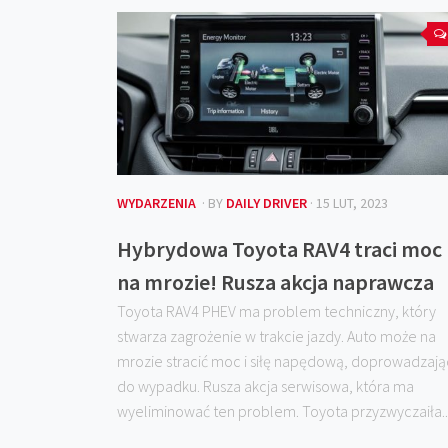
WYDARZENIA
· BY
DAILY DRIVER
· 15 LUT, 2023
Hybrydowa Toyota RAV4 traci moc
na mrozie! Rusza akcja naprawcza
Toyota RAV4 PHEV ma problem techniczny, który
stwarza zagrożenie w trakcie jazdy. Auto może na
mrozie stracić moc i siłę napędową, doprowadzają
do wypadku. Rusza akcja serwisowa, która ma
wyeliminować ten problem. Toyota przyzwyczaiła..