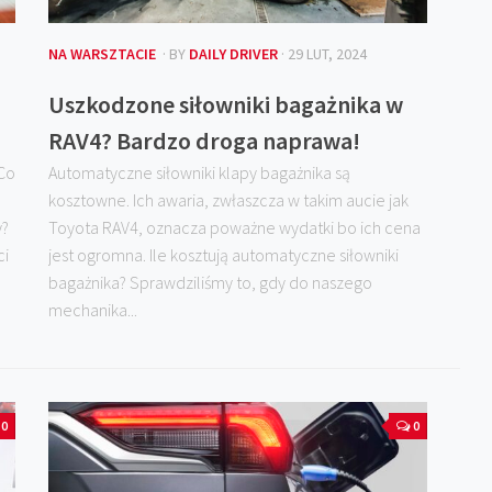
NA WARSZTACIE
· BY
DAILY DRIVER
· 29 LUT, 2024
Uszkodzone siłowniki bagażnika w
RAV4? Bardzo droga naprawa!
 Co
Automatyczne siłowniki klapy bagażnika są
kosztowne. Ich awaria, zwłaszcza w takim aucie jak
y?
Toyota RAV4, oznacza poważne wydatki bo ich cena
ci
jest ogromna. Ile kosztują automatyczne siłowniki
bagażnika? Sprawdziliśmy to, gdy do naszego
mechanika...
0
0