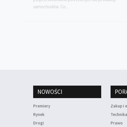
samochodów. Co...
NOWOŚCI
POR
Premiery
Zakup i 
Rynek
Technik
Drogi
Prawo