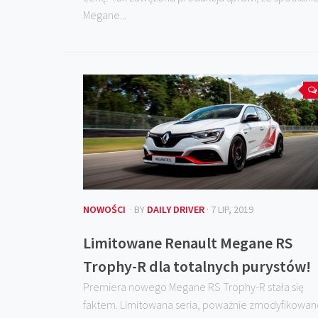
Megane...
NOWOŚCI
· BY
DAILY DRIVER
· 7 LIP, 2019
Limitowane Renault Megane RS
Trophy-R dla totalnych purystów!
Premiera nowego Megane RS Trophy-R stała się
faktem. Limitowana seria, poważnie zmodyfikowan