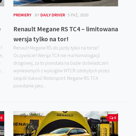
PREMIERY
· BY
DAILY DRIVER
· 5 PAŹ, 2020
e
Renault Megane RS TC4 – limitowana
wersja tylko na tor!
e?
Renault Megane RS do jazdy tylko na torze?
e,
Oczywiście! Wersja TC4 nie ma homologacji
e
drogowej, za to powstała na bazie doświadczeń
..
wyniesionych z wyścigów WTCR zdobytych przez
zespól Vuković Motorsport. Megane RS TC4
powstanie jako...
0
0