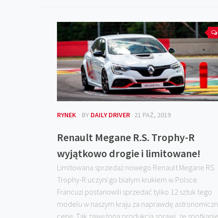
RYNEK
· BY
DAILY DRIVER
· 21 PAŹ, 2019
Renault Megane R.S. Trophy-R
wyjątkowo drogie i limitowane!
Limitowana sprzedaż nowego Renault Megane RS
Trophy-R uczyni go białym krukiem w Polsce.
Francuzi postanowili sprzedać tylko 12 sztuk tego
modelu w naszym kraju za naprawdę astronomicz
cenę. Tak zawężona produkcja sprawi, że spotkani