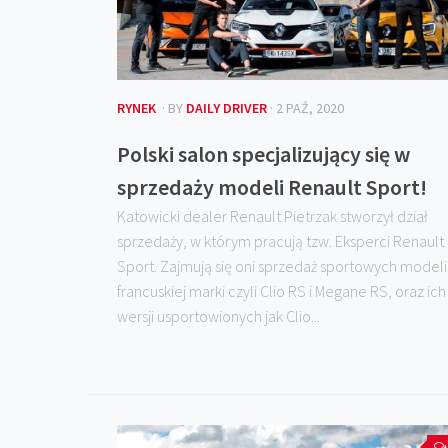
RYNEK
· BY
DAILY DRIVER
· 2 PAŹ, 2020
Polski salon specjalizujący się w
sprzedaży modeli Renault Sport!
Katowicki dealer Renault Pietrzak stworzył dział
sprzedaży, w którym pracują tzw. Eksperci Renault
Sport. Zajmują się oni sprzedaż sportowych modeli
francuskiej marki czyli Clio RS i Megane RS, oraz ich
wersji usportowionych jak Clio...