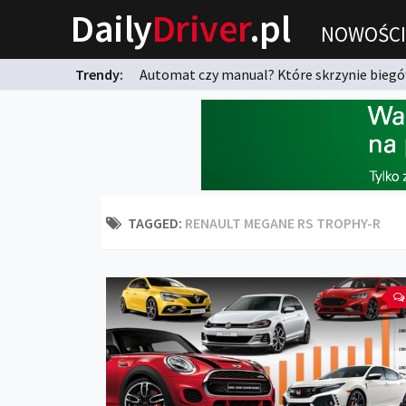
Daily
Driver
.pl
NOWOŚCI
Trendy:
Automat czy manual? Które skrzynie biegów
karnych?
TAGGED:
RENAULT MEGANE RS TROPHY-R