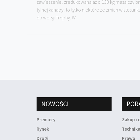
zawieszenie, zredukowana aż o 130 kg masa czy b
tylnej kanapy, to tylko niektóre ze zmian w stosunk
do wersji Trophy. W...
NOWOŚCI
POR
Premiery
Zakup i 
Rynek
Technik
Drogi
Prawo