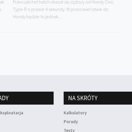
rak
Francuski hot hatch okazał się szybszy od Hondy Civic
u
Type-R o prawie 4 sekundy. W przeciwieństwie do
Hondy będzie to jednak...
ADY
NA SKRÓTY
eksploatacja
Kalkulatory
a
Porady
Testy