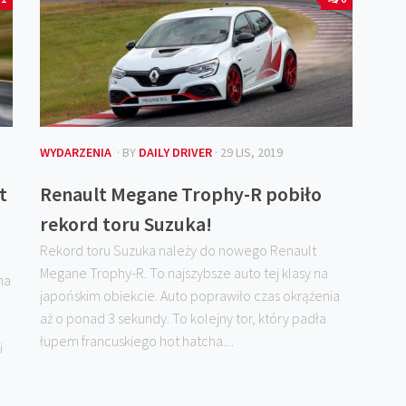
WYDARZENIA
· BY
DAILY DRIVER
· 29 LIS, 2019
t
Renault Megane Trophy-R pobiło
rekord toru Suzuka!
Rekord toru Suzuka należy do nowego Renault
Megane Trophy-R. To najszybsze auto tej klasy na
na
japońskim obiekcie. Auto poprawiło czas okrążenia
aż o ponad 3 sekundy. To kolejny tor, który padła
łupem francuskiego hot hatcha....
i