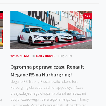
1
0
WYDARZENIA
· BY
DAILY DRIVER
· 8 LIP, 2019
Ogromna poprawa czasu Renault
Megane RS na Nurburgring!
Megane RS Trophy-R ustanowiło rekord toru
Nurburgring dla aut przednionapędowych. Czas
przejazdu jednego okrążenia okazał się lepszy niż
ną
dotychczasowego lidera tego rankingu czyli Hondy
e
Civic Type-R. Pytanie brzmi jednak, jak bardzo ten