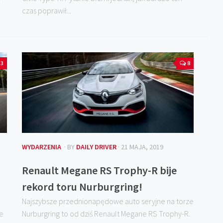
czas poprawił...
3
8
WYDARZENIA
· BY
DAILY DRIVER
· 21 MAJA, 2019
Renault Megane RS Trophy-R bije
rekord toru Nurburgring!
Najszybsze przednionapędowe auto seryjne na torze
e
Nurburgring to od dziś Renault Megane RS Trophy-R.