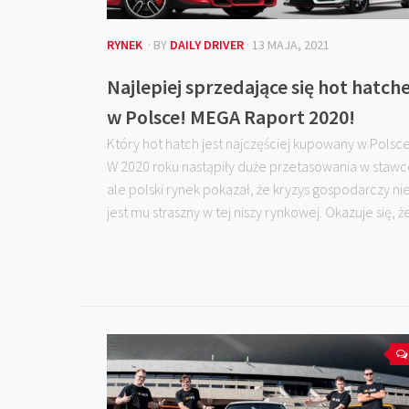
RYNEK
· BY
DAILY DRIVER
· 13 MAJA, 2021
Najlepiej sprzedające się hot hatch
w Polsce! MEGA Raport 2020!
Który hot hatch jest najczęściej kupowany w Polsc
W 2020 roku nastąpiły duże przetasowania w stawc
ale polski rynek pokazał, że kryzys gospodarczy ni
jest mu straszny w tej niszy rynkowej. Okazuje się, że.