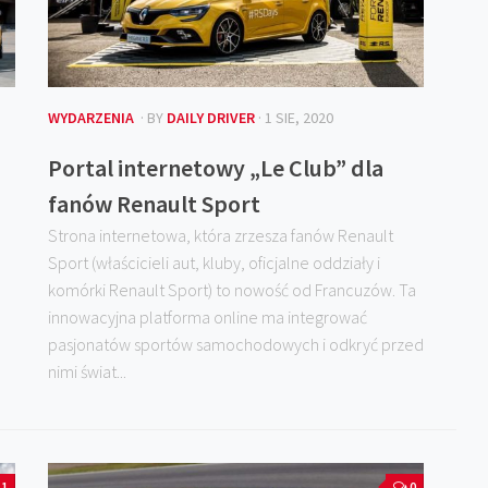
WYDARZENIA
· BY
DAILY DRIVER
· 1 SIE, 2020
Portal internetowy „Le Club” dla
fanów Renault Sport
Strona internetowa, która zrzesza fanów Renault
Sport (właścicieli aut, kluby, oficjalne oddziały i
komórki Renault Sport) to nowość od Francuzów. Ta
innowacyjna platforma online ma integrować
pasjonatów sportów samochodowych i odkryć przed
nimi świat...
1
0