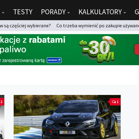
TESTY
PORADY
KALKULATORY
G
 są częściej wybierane?
Co trzeba wymienić po zakupie używan
2
1