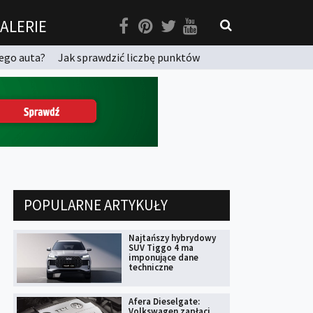
ALERIE
ego auta?
Jak sprawdzić liczbę punktów
POPULARNE ARTYKUŁY
Najtańszy hybrydowy
SUV Tiggo 4 ma
imponujące dane
techniczne
Afera Dieselgate:
Volkswagen zapłaci