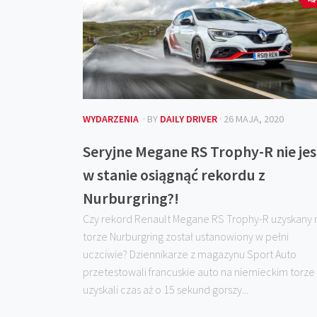
WYDARZENIA
· BY
DAILY DRIVER
· 26 MAJA, 2020
Seryjne Megane RS Trophy-R nie jes
w stanie osiągnąć rekordu z
Nurburgring?!
Czy rekord Renault Megane RS Trophy-R uzyskany 
torze Nurburgring został ustanowiony w pełni
uczciwie? Dziennikarze z magazynu Sport Auto
przetestowali francuskie auto na niemieckim torze 
uzyskali czas aż o 15 sekund gorszy...